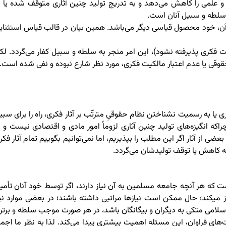
ری و علمی را کاهش می‌دهد و به تدریج تولید چنین آثاری متوقف شده یا ب
 سلطه و سبیل آنان است.
آن، خود محصول قیاسی دیگر می‌باشد. همین بیان در قالب قیاس استثنای
ت فکری پذیرفته نشود)، این امر منجر به سلطه و سبیل کفار می‌گردد. لک
قی یا عدم اعتبار مالکیت فکری، مورد نظر شارع نبوده و نفی شده است.
به رسمیت نشناختن نظام حقوقیِ مترتّب بر آثار فکری، راه را برای سبی
چراکه انگیزه‌های تولید چنین آثاری لزوماً امور مادی و اقتصادی نیست و ب
عضی از آثار اگر این مطلب را بپذیریم، اما نمی‌توانیم بگوییم تمام آثار فکر
به کاهش یا توقف تولیدشان می‌گردد.
 که هر آنچه جامعه مسلمین به آن نیاز دارند، اگر توسط خود آنان تأمی
نشود، همواره وابسته به کفار خواهند بود و این راه را برای سلطه آنان باز می‎کند؛ حال ممکن است نیازها مراتبی داشته باشند؛ در بعضی موارد ن
سلامی متکی به دیگران و بیگانگان باشد، در هر صورت موجب سلطه و برتر
ای فراوان، این مسئله اهمیت بیشتری پیدا می‌کند. لذا به نظر ما اجمالا