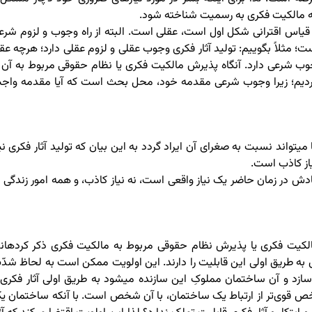
به مالکیت فکری به رسمیت شناخته شود.
اس اقترانی شکل اول است، عقلی است. البته از راه وجوب و لزوم شرع
. در این صورت به قیاس‎های بیشتری نیاز است؛ مثلاً بگوییم: تولید آثار فکری وجوب عقلی و لزوم عقلی دارد؛ هرچه ع
 بنابراین تولید آثار فکری وجوب شرعی دارد. آنگاه پذیرش مالکیت فکری یا نظام حقوقی مربوط به آن 
 ولی ما این مسیر را طی نکردیم؛ زیرا وجوب شرعی مقدمه خود، محل بحث است که آیا مقدمه وا
این دلیل قابل قبول است و اگر اشکالی نیز نسبت به آن مطرح شود، تنها می‎تواند نسبت به صغرای آن ایراد گردد به این بیان که تولید آثار فکری ن
از کاذب است.
ادش در زمان حاضر یک نیاز واقعی است، نه نیاز کاذب، و همه امور زندگی ب
این دلیل نیز چه بسا یک دلیلِ عقلی باشد. راهی که برخی برای ا
ی به طریق اولی این قابلیت را دارند. این اولویت ممکن است به لحاظ شدّ
ارتباط آثار فکری با پدیدآورنده اثر باشد؛ وقتی مثلاً کسی ساختمانی را می‌سازد و آن ساختمان مملوکِ این سازنده می‎شود به طریق اولی آثا
شخص قوی‌تر از ارتباط یک ساختمان، با آن شخص است. با آنکه ساختمان ی