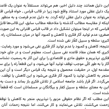
این دلیل همانند چند دلیل اخیر، هم می‌تواند مستقلاً به عنوان یک قاعد
یک دلیل عقلی مورد استناد واقع شود زیرا در قالب قیاس ـ خواه قیاس اقتر
می‌تواند به عنوان دلیل عقلی ارائه گردد. به دلیل عدم فرصت و به منظو
اینکه از مقایسه مطالب گذشته یا ملاحظه مطالب سابق، این قالب‌ها قاب
قیاسی که در اینجا می‎توان تشکیل داد در قالب قیاس اقترانی به این صورت بیان می‌شود:
صغری: عدم تولید آثار فکری یا کاهش و کمبود آنها در میان مسلمانان، راه را
کبری: سلطه و سبیل کفّار نفی شده است.
نتیجه: کاهش و کمبود یا عدم تولید آثار فکری نفی می‌شود و مورد رضایت
کبری که همان مفاد قاعده نفی سبیل است، معلوم است و در جای خود ثا
فکری نپذیریم و حقوق مادی و اقتصادی را برای این آثار به رسمیت نشناس
آثار یا به طور کلّی موجب توقف تولید آنها می‌شود، و این قطعاً راه را برای سلطه 
مقدمه اول، در حقیقت محصول و نتیجه یک قیاس دیگر است و آن این که ع
منجر به کاهش تولید یا کمبود آثار فکری می‌شود و این کاهش یا توقف،
می‌گردد. اگر قرار باشد جامعه اسلامی از تلاش فکری باز بماند و دست به 
این به معنای سلطه و سبیل کفار و بیگانگان بر مسلمانان است که قطعاً ن
شده است.
این مطلب که اگر نظام حقوقی مزبور را نپذیریم، منجر به کاهش یا توقف
زحمت می‌کشند، تلاش می‌نمایند و کار می‌کنند، اما نتیجه زحمات آنان ر