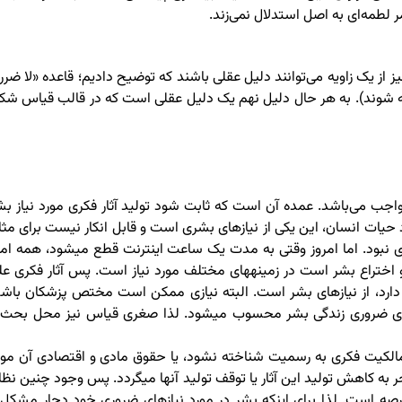
 لطمه‌ای به اصل استدلال نمی‌زند.
 از یک زاویه می‌توانند دلیل عقلی باشند که توضیح دادیم؛ قاعده «لا ضرر»
رائه شوند). به هر حال دلیل نهم یک دلیل عقلی است که در قالب قیاس شک
اجب می‌باشد. عمده آن است که ثابت شود تولید آثار فکری مورد نیاز بش
د حیات انسان، این یکی از نیازهای بشری است و قابل انکار نیست برای مثا
امروزه اینترنت یک نیاز است، در حالی که پنجاه سال پیش، یک نیاز ضروری نبود. اما امروز وقتی به مدت یک ساعت اینترنت قطع 
اختراع بشر است در زمینه‏های مختلف مورد نیاز است. پس آثار فکری عل
 دارد، از نیازهای بشر است. البته نیازی ممکن است مختص پزشکان باشد
گاهی نیازی مختص به تجّار باشد و همگانی نباشد، ولی بالاخره از ابزارهای ضروری زندگی بشر محسوب می‎شود. لذا صغری قیاس نیز محل
ی مالکیت فکری به رسمیت شناخته نشود، یا حقوق مادی و اقتصادی آن مور
قبول واقع نگردد، یا خود مالکیت فکری انکار شود، این امر بدون تردید منجر به کاهش تولید این آثار یا توقف تولید آنها می‎گردد. پس وجود 
 است. لذا برای اینکه بشر در مورد نیازهای ضروری خود دچار مشکل 