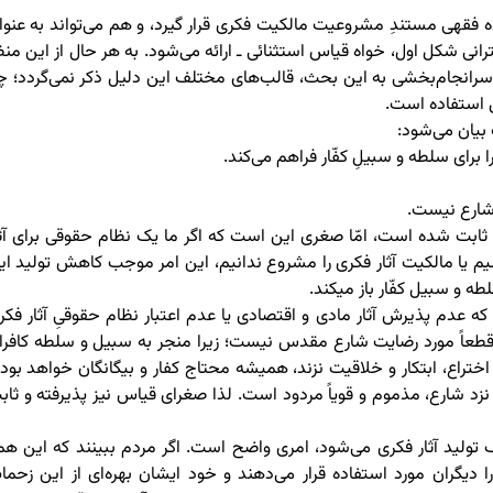
ه فقهی مستندِ مشروعیت مالکیت فکری قرار گیرد، و هم می‌تواند به عنوا
انی شکل اول، خواه قیاس استثنائی ـ ارائه می‌شود. به هر حال از این منظ
ر سرانجام‌بخشی به این بحث، قالب‌های مختلف این دلیل ذکر نمی‌گردد؛ چ
ل استفاده است.
 برای سلطه و سبیلِ کفّار فراهم می‌کند.
 شارع نیست.
بت شده است، امّا صغری این است که اگر ما یک نظام حقوقی برای آثا
یم یا مالکیت آثار فکری را مشروع ندانیم، این امر موجب کاهش تولید ای
و سبیل کفّار باز می‎کند.
دم پذیرش آثار مادی و اقتصادی یا عدم اعتبار نظام حقوقیِ آثار فکر
 قطعاً مورد رضایت شارع مقدس نیست؛ زیرا منجر به سبیل و سلطه کافرا
اختراع، ابتکار و خلاقیت نزند، همیشه محتاج کفار و بیگانگان خواهد بود 
زد شارع، مذموم و قویاً مردود است. لذا صغرای قیاس نیز پذیرفته و ثاب
 تولید آثار فکری می‌شود، امری واضح است. اگر مردم ببینند که این هم
ا دیگران مورد استفاده قرار می‌دهند و خود ایشان بهره‌ای از این زحما