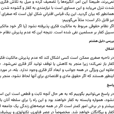
نمی‌برند، طبیعتاً این امر، انگیزه‌ها را تضعیف کرده و میل به تلاش فک
شدت تنزل می‌یابد و این مساوی است با نیازمندی به کفار و گشوده شدن
همانطور که بیان گردید، این یک قیاس اقترانیِ شکل اول است که صغرای 
نیز قابل ذکر است؛ مثلاً می‌گوییم:
اگر نظام حقوقی مربوط به مالکیت فکری پذیرفته نشود (یا اگر خود مالکی
سبیل کفار بر مسلمین نفی شده است. نتیجه این که عدم پذیرش نظام حقو
بررسی دلیل هشتم
اشکال
در ناحیه صغری ممکن است کسی اشکال کند که عدم پذیرش مالکیت فکری یا 
کفار باز نمی‌کند؛ زیرا منجر به کاهش یا توقف تولید آثار فکری نمی‌شود. 
علاوه این ویژگی در همه جوانب و ابعاد آثار فکری وجود ندارد. بله، در مورد ب
اینطور هستند که اگر حقوق مادی و اقتصادی برای آنها لحاظ نشود، منجر 
پاسخ
در پاسخ می‌توانیم بگوییم که به هر حال آنچه ثابت و قطعی است این است
بیشتر و در برخی امور کمتر است اگر در همه عرصه‌های زندگی یک جامعه ا
کفار و بیگانگان خواهد شد. مخصوصاً در عصر فناوری، تکنولوژی و پیشرفت‌ه