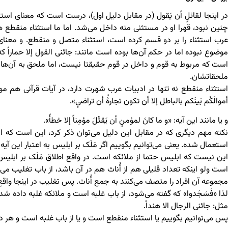
در اینجا لقائلٍ أن یَقول (در مقابل دلیل اول)، درست است که معنای استث
چنین نبود، قهرا او در مستثنی منه داخل می‌شد. اما ما استثناء منقطع 
عرب استثناء را بر دو قسم کرده است، استثناء متصل و منقطع. و معنای
موضوع نبوده اما در حکم آن‌ها بوده است مانند: جائنی القول إلا حمارا
است که مربوط به قوم و داخل در قوم حقیقتا نیست، اما ملحق به آن‌ها ا
ملحقاتشان.
استثناء منقطع نه تنها در ادبیات عرب شهرت دارد، در آیات قرآنی هم موارد
أموالَکُم بَینَکم بالباطل إلا أن تکون تجارۀً أن تراضیٍ».
و یا مانند این آیه: «و ما کانَ لمؤمنٍ أن یَقتُلَ مؤمِناً إلا خطأً».
نکته مهم دیگری که در مقابل این دلیل می‌توان ذکر کرد، این است که 
استعمال شده. یعنی می‌توانیم بگوییم اگر مَلَک بر ابلیس به اعتبار این آیه اط
این نیست که ابلیس حتما از ملائکه است. در واقع اطلاق مَلَک بر ابلیس
است ولو اینکه تعداد قلیلی هم از أُناث هم در آن باشد، از باب تغلیب می
مجموعه آن افراد را متصف می‌کنند به جمع أُناث. پس تغلیب در اینجا واق
لذا «فَسَجَدوا» که گفته می‌شود، از باب غلبه است و ملائکه غلبه داده شد
مثل: جائنی الرجال الا هنداً.
پس می‌توانیم بگوییم یا استثناء منقطع است و یا از باب غلبه است و هر