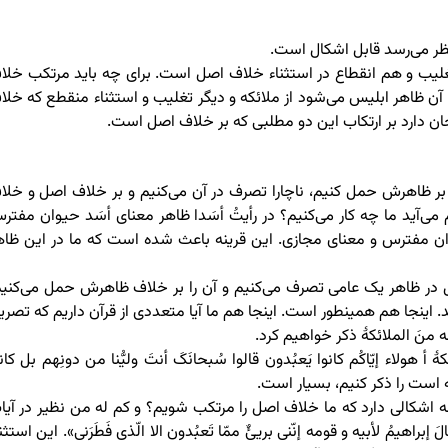
 نظر می‌رسد قابل اشکال است.
لیب و هم انقطاع در استثناء خلاف اصل است. برای چه باید مرتکب خلا
 آن ظاهر ابلیس می‌شود از ملائکه و دیگر تغلیب و استثناء منقطع که خلا
ن دارد بر ارتکاب این دو مطلبی که بر خلاف اصل است.
ا بر ظاهرش حمل کنیم، ناچارا تصرف در آن می‌کنیم و بر خلاف اصل و خلا
ی‌آید ما چه کار می‌کنیم؟ در رأیتُ أسَدا ظاهر معنای أسَد حیوان مفتر
یوان مفترس و معنای مجازی. این قرینه باعث شده است که ما در این ظاه
ر ظاهر یک عامی تصرف می‌کنیم و آن را بر خلاف ظاهرش حمل می‌کنیم
نجا هم همینطور است. اینجا هم ما آیا متعددی از قرآن داریم که تصری
 منَ الملائکۀ ذکر خواهیم کرد.
 أ هولاء إیّاکُم کانوا یَعبُدون قالوا سُبحانَکَ أنتَ ولیُّنا من دونِهم بل کان
نه است را ذکر کنیم، بسیار است.
چه اشکالی دارد که ما خلاف اصل را مرتکب شویم؟ و کم له من نظیر در آیا
براهیمُ لأبیه و قومه إنّنی بریئٌ ممّا تَعبُدون الا الّذی فَطَرَنی». این استثن