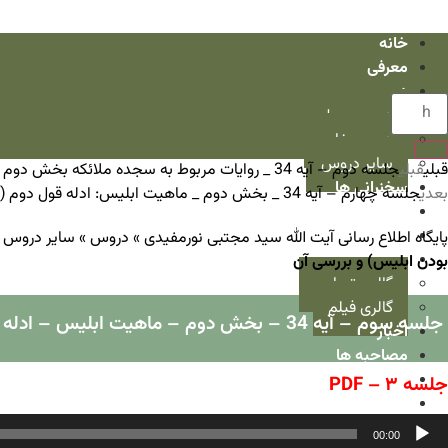
خانه
معرفی
دروس
دروس سطح
دروس خارج
سایر دروس
قبلی
قبلی
جلسه دوم – آیه 34 _ روایات مربوط به سجده ملائکه بخش دوم آیه _ ماهیت ابلیس
سخنرانی ها
بعدی
جلسه چهارم – آیه 34 _ بخش دوم _ ماهیت ابلیس: ادله قول دوم ( فرشته نبودن ابلیس)
نشست ها
آثار
ایگاه اطلاع رسانی آیت الله سید مجتبی نورمفیدی
»
دروس
»
سایر دروس
»
گالری
بودن ابلیس) و بررسی آن
گالری تصاویر
گالری فیلم
جلسه سوم – آیه 34 – بخش دوم – ماهیت ابلیس – ادله قول اول (مَلَک بودن ابلیس) و بررسی آن
اخبار
مصاحبه ها
در قاب رسانه
جلسه ۳ – PDF
تذکرات اخلاقی
خش‌کننده
پرسش و پاسخ
00:00