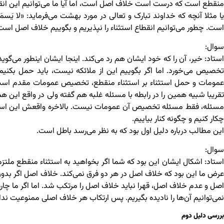
منقطع است که درست است خلاف اصل است، اما آیا ما می‌توانیم این انقطاع ر
یا مثلا آنچه که خداوند تبارک و تعالی در مورد بهشت می‌فرماید: «لا یَسمَعون
است. چطور می‌توانیم انقطاع استثناء را نپذیریم و بگوییم خلاف اصل است
سوال:
استاد: خیر، آن را که خود ایشان هم رد می‌کند. اینجا ایشان اینطور می‌گو
تخصیص می‌خورد. اما اگر بگوییم این از ملائکه نیست، باید حمل بکنیم
عمومات و حمل استثناء بر استثناء منقطع، تخصیص عمومات مقدم است. 
تقریبا شبیه همین را در رابطه با مسئله غلبه هم گفته ولی در واقع این ه
مسئله، فقط مسئله تخصیص آن عمومات نیست. بالاخره واقعش این است که
چکار کنیم و چگونه کنار بیاییم.
این مطالب درباره دلیل اول بود که به نظر می‌رسد باطل است.
سوال:
استاد: اشکال ایشان این بود که شما اگر بخواهید به استثناء منقطع ملتز
عرض ما این بود که خلاف اصل در هر دو فرق نمی‌کند. خلاف اصل اگر بدون
اصل و عدم خلاف اصل، قهرا نباید خلاف اصل را مرتکب شد. اما اگر ما چاره 
نمی‌توانیم آن‌ها را نادیده بگیریم. پس ارتکاب هر خلاف اصلی ممنوعیت ن
بررسی دلیل دوم