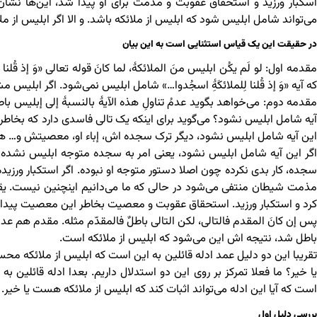
اسکبار ورزید و استحقاق عقوبت و مذمت برای او پیدا شد، این‌ها ن
می‌تواند شامل ابلیس شود که ابلیس از ملائکه باشد. و الا اگر ابلیس از 
در حقیقت این یک قیاس استثنایی است به این بیان
مقدمه اول: لو لَم یکُن ابلیس منَ الملائکۀ، لما کانَ قوله تعالی «وَ إذ قُلنا
که آیه «وَ إذ قُلنا لِلملائکَۀِ اسجُدوا…» شامل ابلیس نمی‌شود. اگر ابل
مقدمه دوم: می‌خواهد بگوید عدمُ تناولِ هذه الآیۀ بالنسبۀ إلی إبلیس 
آیه شامل ابلیس نشود؟ می‌گوید برای اینکه یک تالی فاسدی دارد که بخاطر آ
این آیه شامل ابلیس نشود، دیگر ترک سجده اش، إباء او، معصیتش و… ه
اگر این آیه شامل ابلیس نشود، یعنی امر به سجده متوجه ابلیس نشده و 
سجده، کار بدی نکرده چون اصلا دستور متوجه او نبوده. اگر استکبار ورز
مذمت شیطان منتفی می‌شود در حالی که ما می‌دانیم اینچنین نیست. یقین
کرد و استکبار ورزید. استحقاق عقوبت و معصیت بخاطر این معصیت پیدا 
پس إن کانَ المقدم فالتالی، لکن التالی باطلٌ فالمقدّم مثله. مقدم هم عدم
باطل شد، نتیجه اش این می‌شود که ابلیس از ملائکه است.
تقریبا این دو دلیل عمد ادله قائلین به این است که ابلیس از ملائکه محسوب
یا خیر؟ ما فعلا تمرکز بر روی این دو استدلال داریم. بعدا ادله قائلین 
است که آیا این ادله می‌تواند اثبات کند که ابلیس از ملائکه هست یا خیر.
بررسی دلیل اول