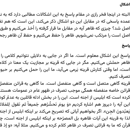
اشکال
البته در اینجا فخر رازی در مقام پاسخ به این اشکالات مطالبی دارد که به
عمده پاسخی که در مقابل این دو اشکال ذکر می‌کند، این است که هم تغ
اصل شد؟ چیزی که ظاهر آیه در مقابل ما قرار گرفته را أخذ می‌کنیم و طبق
اصل است را مرتکب نمی‌شویم. ظاهر را حفظ می‌کنیم و حفظ آن ظاهر رجحا
پاسخ
پاسخ این اشکال معلوم است. ما اگر در جایی به دلایلی نتوانیم کلامی ر
ظاهر حملش می‌کنیم. مگر در جایی که قرینه بر مجازیت یک معنا در کلام م
است، اما وقتی کنارش قرینه یَرمی می‌آید، ما این را حمل می‌کنیم بر ح
تصرف کنیم.
قرینه گاهی متصل است و گاهی منفصل است. ما گاهی به قرائن منفصل د
قرائن خاصه منفصله همگی موجب تصرف در ظهور عام در عمومات هستند. ای
کرده است که ابلیس از اجنه است. این را در بخش ادله قائلین به عدمُ کونه
این آیه را دیروز هم اشاره کردیم «وَ یومَ نَحشُرُهم جَمیعاً ثم نَقول لِلمَلائکۀ
یَعبُدونَ الجِن». اگر بخواهیم آیاتی که تصریح می‌کند بر اینکه ابلیس از اج
لذا به قرینه این آیات ظاهره بل المصرّحه بر اینکه ابلیس از اجنه است، 
قرآن که ما به قرائنی تصرف در ظاهر کلام کرده و می‌کنیم. مثلا آیه: «و إذ قالَ إ