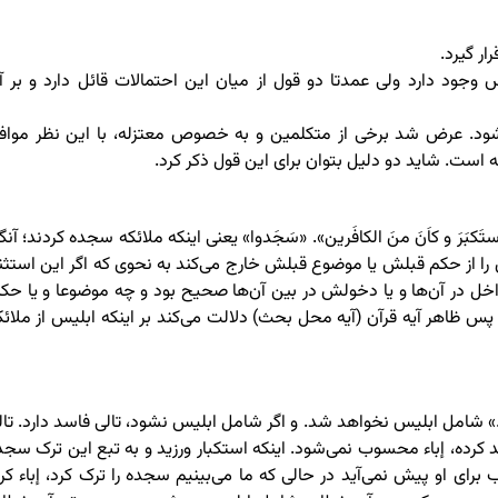
وجود دارد ولی عمدتا دو قول از میان این احتمالات قائل دارد و بر آ
شود. عرض شد برخی از متکلمین و به خصوص معتزله، با این نظر مواف
 است. شاید دو دلیل بتوان برای این قول ذکر کرد.
َکبَرَ و کاَنَ منَ الکافَرین». «سَجَدوا» یعنی اینکه ملائکه سجده کردند؛ آنگ
را از حکم قبلش یا موضوع قبلش خارج می‌کند به نحوی که اگر این استثنا
خل در آن‌ها و یا دخولش در بین آن‌ها صحیح بود و چه موضوعا و یا حکم
س ظاهر آیه قرآن (آیه محل بحث) دلالت می‌کند بر اینکه ابلیس از ملائک
 لآدمَ…» شامل ابلیس نخواهد شد. و اگر شامل ابلیس نشود، تالی فاسد دارد. تال
ده، إباء محسوب نمی‌شود. اینکه استکبار ورزید و به تبع این ترک سجد
ای او پیش نمی‌آید در حالی که ما می‌بینیم سجده را ترک کرد، إباء کرد