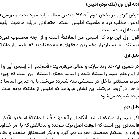
ادله قول اول (مَلَک بودن ابلیس)
عرض کردیم در بخش دوم آیه ۳۴ چندین مطلب باید مورد بحث و بررسی قرار گیرد.
اولین مطلب درباره ماهیت ابلیس است. احتمالاتی درباره ماهیت ابلیس 
استدلال شده است.
قول اول این بود که ابلیس من الملائکۀ است و از اجنه محسوب نمی‌
نیستند. اما بسیاری از مفسرین و فقهای عامه معتقدند که ابلیس از ملائکه
دلیل اول
در همین آیه خداوند تبارک و تعالی می‌فرماید: «فَسَجَدوا إلا إبلیسَ أبی و است
از این عام ابلیس استثناء شده و اساسا معنای استثناء این است که چیزی 
نبود، مستثنی داخل در مستثنی منه شمرده می‌شد. یا به عبارتی اساسا دا
داخل در آن‌ها می‌شد. این نشان می‌دهد که ابلیس از ملائکه بوده است. پ
بوده شمرده می‌شود.
دلیل دوم
اگر ابلیس از ملائکه نباشد، آنگاه این آیه «وَ إذ قُلنا لِلملائکَۀِ اسجُدوا
فاسدش این است که آنوقت اصل ترک سجده و مخالفتی که با امر خداوند کر
و إباء و استکبار معصیتی صورت نمی‌گیرد و دیگر استحقاق مذمت و عقاب بر