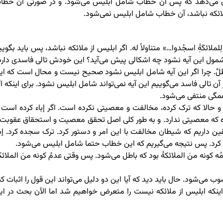
شان می‌دهد که پس آن خطاب شامل ابلیس می‌شود. و در صورتی آن خطا
ملائکه نباشد، آن خطاب شامل ابلیس نمی‌شود.
 لِلملائکَۀِ اسجُدوا…» متناولاً له. اگر ابلیس از ملائکه نباشد، پس باید بگوی
یس مشمول این آیه نشود چه اشکالی پیش می‌آید؟ این خودش تالی فاسدی دارد
باطلٌ. چرا اگر این آیه شامل ابلیس نشود صحیح نیست و محال است که ای
ن تالی فاسد می‌گوییم این آیه نمی‌تواند شامل ابلیس نشود. برای اینکه اگ
مگی منتفی می‌شود.
حالا که ترک کرده، مخالفت و معصیتی نکرده است. اگر إباء کرده است ا
یده که معصیتی ندارد. و به طور کلی اصل تحقق معصیت و استحقاق عقوبت 
 داریم که شیطان مخالفت با این امر و دستور کرد. ترک سجده کرد. إبا
کرد. پس نتیجه می‌گیریم که این خطاب حتما شامل ابلیس می‌شود.
ُه کونه منَ الملائکۀ بود که باطل می‌شود. پس وقتی عدمُ کونه منَ الملائک
 می‌شود. حال باید دید که آیا این دو دلیل می‌تواند این قول را اثبات کن
به اینکه ابلیس از ملائکه نیست را متعرض خواهیم شد اما الآن بحث در ای