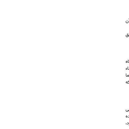
ن
ق
اه
ء
ا
ه
ی
ه
،