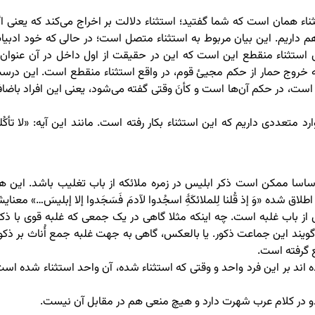
ناء همان است که شما گفتید؛ استثناء دلالت بر اخراج می‌کند که یعنی اگ
هم داریم. این بیان مربوط به استثناء متصل است؛ در حالی که خود ادبیا
 استثناء منقطع این است که این در حقیقت از اول داخل در آن عنوان 
ً که خروج حمار از حکم مجیئ قوم، در واقع استثناء منقطع است. این درس
ست، در حکم آن‌ها است و کأنَ وقتی گفته می‌شود، یعنی این افراد باضاف
 متعددی داریم که این استثناء بکار رفته است. مانند این آیه: «لا تأکُلو
اساسا ممکن است ذکر ابلیس در زمره ملائکه از باب تغلیب باشد. این ه
لاق شده «وَ إذ قُلنا لِلملائکَۀِ اسجُدوا لآدمَ فَسَجَدوا إلا إبلیسَ…» معنا
 از باب غلبه است. چه اینکه مثلا گاهی در یک جمعی که غلبه قوی با ذکو
‌گویند این جماعت ذکور. یا بالعکس، گاهی به جهت غلبه جمع أُناث بر ذکور
ع گرفته است.
ه اند بر این فرد واحد و وقتی که استثناء شده، آن واحد استثناء شده است
 دو در کلام عرب شهرت دارد و هیچ منعی هم در مقابل آن نیست.