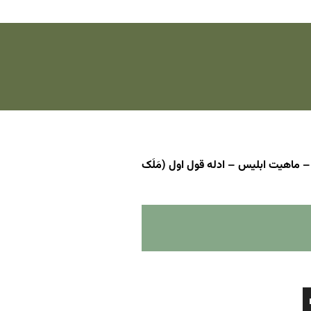
 – بخش دوم – ماهیت ابلیس – ادله قول اول (مَلَک
برای