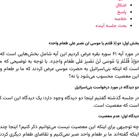
اشکال
پاسخ
خلاصه
بحث جلسه آینده
بخش اول: «و إذ قلتم یا موسی لن نصبر علی طعام واحد»
در مورد آیه ۶۱ سوره بقره عرض کردیم این آیه شامل بخش‌هایی
«وَإِذْ قُلْتُمْ یَا مُوسَى لَنْ نَصْبِرَ عَلَى طَعَامٍ وَاحِدٍ». با توجه به ت
است که اینکه بنی‌اسرائیل به حضرت موسی عرض کردند که ما بر طعام واحد 
این معصیت محسوب می‌شود یا نه؟
دو دیدگاه در مورد درخواست بنی‌اسرائیل
در جلسه گذشته گفتیم اینجا دو دیدگاه وجود دارد؛ یک دیدگاه این است 
است که معصیت است.
دیدگاه اول: عدم معصیت
چه توجیهی برای اینکه این معصیت نیست می‌توانیم ذکر کنیم؟ اینجا چند
اینکه گفته‌اند ما بر طعام واحد صبر نمی‌کنیم و تقاضای طعام دیگری کرد