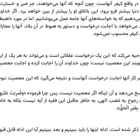
ن در واقع کیفر آنهاست. چون آنچه که آنها می‌خواهند، جز ضرر و خسارت 
ا بیشتر فرو برود، این باتلاق او را بیشتر از بین خواهد برد. اگر خداون
ر می‌دهیم که به خواسته‌های آنها جامه عمل می‌پوشانیم. اما در مورد «اهبطو
‌خواهد با اجابت درخواست و دستور به هبوط در آن بلاد، آنها را مجازا
ت و کیفر محسوب نمی‌شود.
جیه می‌کند که این یک درخواست عقلائی است و می‌تواند به هر یک از ای
بگویند این معصیت نیست؛ چون خداوند آن را اجابت کرده و اجابت معصی
 کار آنها اجابت درخواست آنهاست و نتیجه می‌گیرد که این معصیت نبود
می‌دهد و آن اینکه اگر معصیت نیست، پس چرا فرموده «وَضُرِبَتْ عَلَیْهِم
 این جمله و رجوع به غضب الهی، به خاطر ماقبل این فقره از آیه نیست بلکه به خا
ِغَیْرِ الْحَقِّ».
ه است. ادله اینها را باید ببینیم و بعد ببینیم آیا این ادله قابل قبو