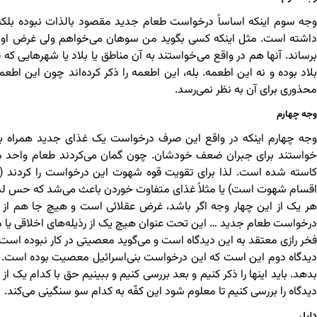
وجه سوم اینکه اساساً درخواست طعام جدید مقصود بالذات نبوده بلکه 
داشته است. مثل اینکه کسی بگوید من سوهان می‌خواهم ولی غرض او قم
برساند. آنها هم در واقع می‌خواستند به آن مناطق یا بلاد یا شهرهایی ک
بلاد بوده و نه این اطعمه. بله، این اطعمه را ذکر کرده‌اند چون این 
محذوری برای آن به نظر نمی‌رسد.
وجه چهارم
وجه چهارم اینکه در واقع این صرف درخواست یک غذای جدید همراه با رو
خواستند برای جبران ضعف خودشان. چون گمان می‌کردند طعام واحد م
کاسته شده است. لذا برای تقویت قوه شهوت این درخواست را کردند
اقسام شهوت است) یا مثلاً غذای متفاوت خوردن باعث می‌شد که حس لذت
هر یک از این چهار وجه اگر باشد، غرض عقلائی است و هیچ جا هم از ا
درخواست طعام جدید … این تحت عنوان هیچ یک از رذیله‌های اخلاقی ی
فخر رازی معتقد به این دیدگاه است و می‌گوید معصیتی در کار نبوده است.
دیدگاه دوم این است که این درخواست بنی‌اسرائیل معصیت بوده است. برا
بدهد. باید اینها را ذکر کنیم و بعد بررسی کنیم و ببینیم حق با کدام یک از
دیدگاه را بررسی کنیم تا معلوم شود این کفّه به کدام سو سنگینی می‌کند.
دلیل