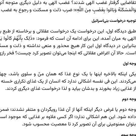
تقاضایی گرفتار غضب الهی شدند؟ غضب الهی به دلیل دیگری متوجه آنها شده که 
وَالْمَسْکَنَهُ وَبَاءُوا بِغَضَبٍ مِنَ اللَّهِ»؛ ضرب ذلت و مسکنت و رجوع ب
توجیه درخواست بنی‌اسرائیل
طبق دیدگاه اول، این درخواست یک درخواست عقلائی و برخاسته از طبع
الهی به میان آمده، این برای ادامه آن است که فرمود: «ذَلِکَ بِأَنَّهُمْ کَانُوا یَکْفُرُونَ بِآیَات
بنابراین در دیدگاه اول این کار هیچ محذور و منعی نداشته و ذلت و مسک
است. حالا آن اغراض عقلائی که اینجا می‌توان تصویر کرد چیست؟ فخر رازی چ
وجه اول
یکی اینکه بالاخره اینها با یک نوع غذا که همان منّ و سلوی باشد، چهل
می‌کردند. این فی نفسه اشکالی ندارد که انسان از یک غذای تکراری خسته ش
از غذایی زیاد بخورند و بدشان بیاید و لذا درخواست غذای دیگری کردند.
وجه دوم
وجه دوم یا غرض دیگر اینکه آنها از آن غذا رویگردان و متنفر نشدند؛ ضم
داده شود. این هم اشکالی ندارد؛ اگر کسی علاوه بر غذایی که موجود است
بتوان ممنوعیتی برای آن تصویر کرد تا معصیت محسوب شود.
وجه سوم