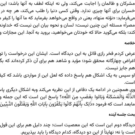
مشرکان و ظالمان را اجابت می‌کند، ولی نه اینکه لطف به آنها باشد؛ ای
خسران برای آنها چیزی ندارد. وقتی کسی دنیا را طلب می‌کند، هر چه در دنی
می‌فرماید: «نؤته منها»، یعنی در واقع می‌خواهد بفرماید که ما آنها را کیف
مصراً» مسئله این چنین نیست؛ لسان و نحوه بیان این نیست که خداوند می
کند؛ بلکه می‌گوید حالا که خودتان می‌خواهید، بروید به آنجا. این مجازا
خلاصه
عرض کردم فخر رازی قائل به این دیدگاه است. ایشان این درخواست را تو
اغراض چهارگانه محقق شود؛ مؤید و شاهد هم برای آن ذکر کرده‌اند که 
هم جایز نیست.
او سپس به یک اشکال هم پاسخ داده که لعل این از مواردی باشد که کیفر
است.
وی همچنین در ادامه یک دفاعی از این نظریه می‌کند وبه اشکال دیگری پاسخ 
الذِّلَّهُ وَالْمَسْکَنَهُ وَبَاءُوا بِغَضَبٍ مِنَ اللَّهِ»؟ پاسخ این است که
مابعد است که فرمود «ذَلِکَ بِأَنَّهُمْ کَانُوا یَکْفُرُونَ بِآیَاتِ اللَّهِ وَیَقْتُلُونَ النَّبِیِّینَ ب
بحث جلسه آینده
دیدگاه دوم این است که این معصیت است؛ چند دلیل هم برای این قول ذکر شد
است یا نه؛ نهایتاً از این دو دیدگاه، کدام دیدگاه را باید بپذیریم.