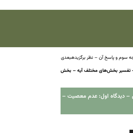
بعدی
یر – جلسه سوم – آیه ۶۱ – تفسیر بخش‌های مختلف آیه – بخش
اسرائیل – دیدگاه اول: عدم معصیت –
برای