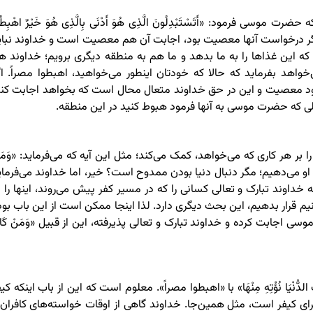
ی فرمود: «أَتَسْتَبْدِلُونَ الَّذِی هُوَ أَدْنَى بِالَّذِی هُوَ خَیْرٌ اهْبِطُ
؛ اگر درخواست آنها معصیت بود، اجابت آن هم معصیت است و خداوند نبای
 که این غذاها را به ما بدهد و ما هم به منطقه دیگری برویم؛ خداوند ه
اهد بفرماید که حالا که خودتان اینطور می‌خواهید، اهبطوا مصراً. اگ
معصیت و این در حق خداوند متعال محال است که بخواهد اجابت کند
حالی که حضرت موسی به آنها فرمود هبوط کنید در این منطقه.
بر هر کاری که می‌خواهد، کمک می‌کند؛ مثل این آیه‌ که می‌فرماید: «وَمَن
 از دنیا به او می‌دهیم؛ مگر دنبال دنیا بودن ممدوح است؟ خیر، اما خداوند می‌فرما
ه خداوند تبارک و تعالی کسانی را که در مسیر کفر پیش می‌روند، اینها را د
یم قرار بدهیم، این بحث دیگری دارد. لذا اینجا ممکن است از این باب بود
جابت کرده و خداوند تبارک و تعالی پذیرفته، این از قبیل «وَمَنْ کَان
ّنْیَا نُؤْتِهِ مِنْهَا» با «اهبطوا مصراً». معلوم است که این از باب اینکه کی
ای کیفر است، مثل همین‌جا. خداوند گاهی از اوقات خواسته‌های کافران 