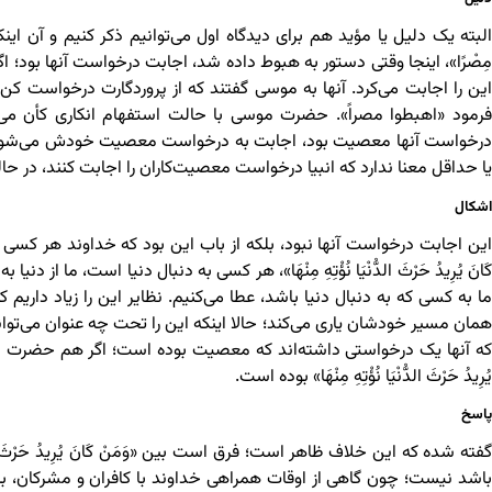
البته یک دلیل یا مؤید هم برای دیدگاه اول می‌توانیم ذکر کنیم و آن اینکه حضرت موس
مِصْرًا»، اینجا وقتی دستور به هبوط داده شد، اجابت درخواست آنها بود
این را اجابت می‌کرد. آنها به موسی گفتند که از پروردگارت درخواست کن
فرمود «اهبطوا مصراً». حضرت موسی با حالت استفهام انکاری کأن می‌خو
درخواست آنها معصیت بود، اجابت به درخواست معصیت خودش می‌شود 
یا حداقل معنا ندارد که انبیا درخواست معصیت‌کاران را اجابت کنند، در 
اشکال
این اجابت درخواست آنها نبود، بلکه از باب این بود که خداوند هر کسی را 
کَانَ یُرِیدُ حَرْثَ الدُّنْیَا نُؤْتِهِ مِنْهَا»، هر کسی به دنبال دنیا است، ما
ما به کسی که به دنبال دنیا باشد، عطا می‌کنیم. نظایر این را زیاد داریم ک
همان مسیر خودشان یاری می‌کند؛ حالا اینکه این را تحت چه عنوان می‌توان
که آنها یک درخواستی داشته‌اند که معصیت بوده است؛ اگر هم حضرت موسی ا
یُرِیدُ حَرْثَ الدُّنْیَا نُؤْتِهِ مِنْهَا» بوده است.
پاسخ
گفته شده که این خلاف ظاهر است؛ فرق است بین «وَمَنْ کَانَ یُرِیدُ حَرْثَ الدُ
باشد نیست؛ چون گاهی از اوقات همراهی خداوند با کافران و مشرکان، بر