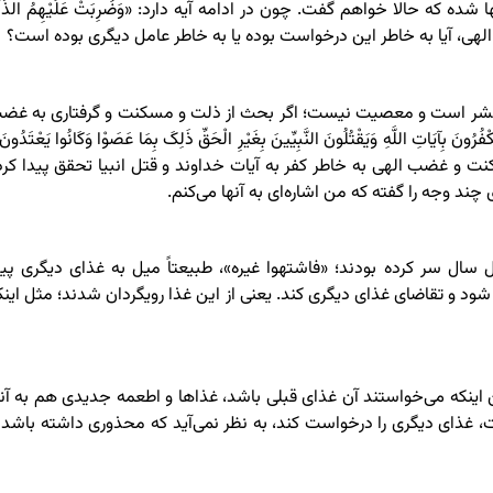
حالا خواهم گفت. چون در ادامه آیه دارد: «وَضُرِبَتْ عَلَیْهِمُ الذِّلَّه
ه غضب الهی، آیا به خاطر این درخواست بوده یا به خاطر عامل دیگری بوده است؟
 بشر است و معصیت نیست؛ اگر بحث از ذلت و مسکنت و گرفتاری به غض
ِ اللَّهِ وَیَقْتُلُونَ النَّبِیِّینَ بِغَیْرِ الْحَقِّ ذَلِکَ بِمَا عَصَوْا وَکَانُوا یَعْتَدُونَ
نت و غضب الهی به خاطر کفر به آیات خداوند و قتل انبیا تحقق پیدا کرد
ند وجه را گفته که من اشاره‌ای به آنها می‌کنم.
 سال سر کرده بودند؛ «فاشتهوا غیره»، طبیعتاً میل به غذای دیگری پید
ود و تقاضای غذای دیگری کند. یعنی از این غذا رویگردان شدند؛ مثل اینک
ن اینکه می‌خواستند آن غذای قبلی باشد، غذاها و اطعمه جدیدی هم به آنه
، غذای دیگری را درخواست کند، به نظر نمی‌آید که محذوری داشته باشد ی