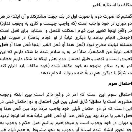
مکلف یا استنابه للغیر.
گفتیم که صورت دوم با صورت اول در یک جهت مشترکند و آن اینکه در هر
دو دوران در خود واجب است (که واجب چیست و کاری به وجوب ندارد)
در واقع اینجا تخییر بین قیام المکلف للفعل و استنابه برای فعل است
(خودش انجام بدهد یا دیگری نیابهٌ از او انجام بدهد) در صورت اول
مسئله نیابت مطرح نبود (فعل هذا أو فعل الغیر اینجا فعل هذا أو فعل
الغیر نیابهً عن المکلف). مثلاً امر به رد سلام شده ما شک داریم که این
تعبدی است یا توصلی، طبق احتمال دوم یعنی اینکه ما شک داریم خطاب
امر به رد سلام متوجه به خود مکلف شده (خود مکلف باید اتیان کند
مباشرهً) یا دیگری هم نیابهً عنه می‏تواند انجام بدهد.
احتمال سوم
احتمال سوم این است که امر در واقع دائر است بین اینکه وجوب
مشروط است یا مطلق؟ فارق اصلی بین این احتمال و دو احتمال قبلی در
این است که در دو احتمال قبلی خود واجب مردد بود بین فعل هذا و
فعل الغیر یا مردد بود بین فعل هذا أو فعل الغیر نیابهً عنه اما اینجا تردید
و دوران در خود وجوب است و می‏خواهیم بدانیم اصل حکم و وجوب به
چه نحوی انشاء شده است؛ آیا وجوب به نحو مشروط به عدم قیام غیر