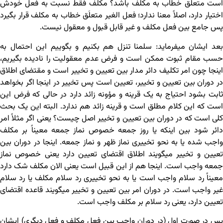
است متعلَق خطاب به مکلف باشد؟ مکلف فقط نسبت به فعل خودش
اختیار دارد، اصلاً معنا ندارد؛ فعل الغیر متعلَق خطاب به مکلف قرار بگیرد
پس جامع بین فعل مکلف و غیر قابل قبول و معقول نیست.
بعد ایشان می‏فرماید: سلمنا تنزل هم بکنیم و بگوییم این احتمال به
حسب مقام ثبوت ممکن است و فرض عدم معقولیت را نادیده بگیریم،
اینجا چون امر تکلیف دائر مدار بین تعیین و تخییر است و مقتضای اطلاق
در دوران بین تعیین و تخییر، تعیین است پس تخییر در اینجا اگر بخواهد
ثابت بشود احتیاج به یک قرینه و مؤونه زائد دارد در حالی که فرض این
است که این کلام مطلق است و قرینه زائد هم ندارد. البته این یک بحث
کلی است که در دوران بین تعیین و تخییر اصل چیست؟ یعنی اگر مثلاً امر
دائر شود بین اینکه یا روز جمعه خصوص نماز جمعه معیناً بر مکلف
واجب شده یا به نحو تخییری نماز ظهر و نماز جمعه. اینجا در دوران بین
تعیین و تخییر می‏گویند اطلاق اقتضای تعیین دارد یعنی خصوص نماز
جمعه واجب است. اینجا هم از این قبیل است یعنی الان مکلف شک دارد
معیناً رد سلام واجب است یا به نحو تخییری رد سلام مکلف یا رد سلام
غیر واجب است. در دوران امر بین تعیین و تخییر می‏گویند قاعده اقتضای
تعیین دارد، یعنی رد سلام بر مکلف واجب است.
پس در صورت اول (در دوران واجب بین فعل مکلف و فعل دیگری) ایشان