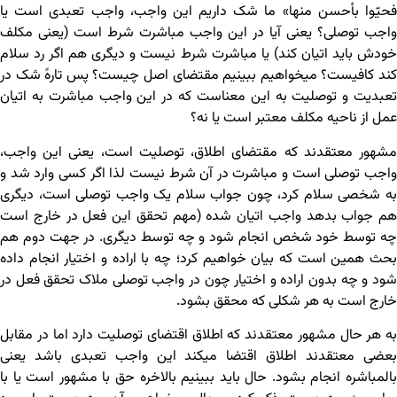
فحیّوا بأحسن منها» ما شک داریم این واجب، واجب تعبدی است یا
واجب توصلی؟ یعنی آیا در این واجب مباشرت شرط است (یعنی مکلف
خودش باید اتیان کند) یا مباشرت شرط نیست و دیگری هم اگر رد سلام
کند کافیست؟ می‏خواهیم ببینیم مقتضای اصل چیست؟ پس تارهً شک در
تعبدیت و توصلیت به این معناست که در این واجب مباشرت به اتیان
عمل از ناحیه مکلف معتبر است یا نه؟
مشهور معتقدند که مقتضای اطلاق، توصلیت است، یعنی این واجب،
واجب توصلی است و مباشرت در آن شرط نیست لذا اگر کسی وارد شد و
به شخصی سلام کرد، چون جواب سلام یک واجب توصلی است، دیگری
هم جواب بدهد واجب اتیان شده (مهم تحقق این فعل در خارج است
چه توسط خود شخص انجام شود و چه توسط دیگری. در جهت دوم هم
بحث همین است که بیان خواهیم کرد؛ چه با اراده و اختیار انجام داده
شود و چه بدون اراده و اختیار چون در واجب توصلی ملاک تحقق فعل در
خارج است به هر شکلی که محقق بشود.
به هر حال مشهور معتقدند که اطلاق اقتضای توصلیت دارد اما در مقابل
بعضی معتقدند اطلاق اقتضا می‏کند این واجب تعبدی باشد یعنی
بالمباشره انجام بشود. حال باید ببینیم بالاخره حق با مشهور است یا با