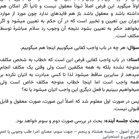
اولاً می‏گوید این فرض اصلاً ثبوتاً معقول نیست و ثانیاً اگر امکان هم
داشته باشد و معقول باشد باز هم فایده‏ای ندارد چون مورد از موارد
دوران بین تعیین و تخییر است که در آن حکم به تعیین می‏شود و اگر
بخواهد حکم به تعیین بشود نتیجه آن وجوب رد سلام مباشرهً توسط
مکلف است.
سؤال:
هر چه در باب واجب کفایی می‏گوییم اینجا هم می‏گوییم.
استاد:
در باب واجب کفایی فرض این است که خطاب به شخص مکلف
متوجه نشده بلکه به همه مکلفین است ولی وقتی یک مکلف انجام
می‏دهد از سایرین ساقط می‏شود لذا تا کسی مبادرت به اتیان نکرده بر
همه واجب است اما اینجا خطاب متوجه مکلف خاص است ولی
می‏خواهیم ببینیم با فعل دیگری این واجب اتیان می‏شود یا نه؟
پس در صورت اول معلوم شد که اصلاً این صورت، صورت معقول و قابل
قبولی نیست.
بحث جلسه آینده:
بحث در بررسی صورت دوم و سوم خواهد بود.
خارج اصول – جلسه هشتاد و پنجم – جهت سوم: معنای امر؛ طلب وجوبی یا اعم
از وجوبی و استحبابی