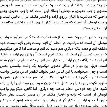
در چند جهت می‏تواند این بحث صورت بگیرد؛ معنای غیر معروف و غیر
مشهور واجب تعبدی و توصلی اجمالا این است که واجب تعبدی یعنی
واجبی که مباشرت یا اتیان از روی اراده و اختیار مکلف در آن دخیل است و
واجب توصلی آن است که مباشرت یا اتیان از روی اراده و اختیار مکلف در
آن معتبر نیست.
پس خود این دو جهت هم باید از هم تفکیک شود؛ گاهی می‏گوییم واجب
توصلی آن است که مباشرت در انجام آن لازم نیست یعنی لازم نیست خود
ملکف انجام دهد بلکه دیگری هم می‏تواند انجام بدهد. اما گاهی می‏گوییم
که واجب توصلی آن است که مکلف لازم نیست آن را از روی اراده و اختیار
انجام بدهد بلکه بدون اراده و اختیار هم انجام بدهد، واجب اتیان شده
است. فرق این دو را در مثالی تصویر می‏کنیم: یک وقت لباسش نجس
است و چون می‏خواهد با این لباس نماز بخواند تطهیر لباس برایش واجب
است لکن دیگری لباس را تطهیر می‏کند. اینجا هر چند خودش لباس را
تطهیر نکرده ولی به واجب عمل شده چون مهم این بوده این لباس پاک
شود حال چه خودش انجام بدهد چه دیگری. اما گاهی می‏گوییم واجب
توصلی آن است که اراده و اختیار مکلف در آن معتبر نیست یعنی مثلاً
بدون قصد و اراده و اختیار اگر این واجب را انجام بدهد (هرچند خودش
هم انجام می‏دهد) باز هم به واجب عمل شده مثلاً لباس نجسی بر تن