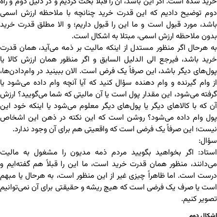
خرید شده است. اگر این باشد، آن را قبلاً بحث کردیم و در دلیل دوم و راه
دوم توضیح دادیم که این قدرت خرید چنانچه با ملاحظه ارزش اسمی
باشد، مورد قبول است و ما این را قبول داریم؛ و الا مطلق قدرت خرید
بدون ملاحظه ارزش اسمی، مبتلا به اشکال است.
به هرحال اگر منظور مستدل از اینکه مالیت بر ذمه می‌آید، همان قدرت
خرید باشد، فیرجع الی الدلیل السابق و اگر منظور همان ارزش کالا یا
پول‌های دیگر باشد، این صرفاً یک فرض است. الان ببینید در وام‌دادن‌ها،
از وام گیرنده و وام دهنده سؤال کنید که آیا آنچه وام داده می‌شود یا
گرفته می‌شود، این مقدار پول است یا آن مالیتی که شما می‌گویید؟ ارزش
آن که با کالاهای دیگر یا پول‌های دیگر معلوم می‌شود یا اینکه خود این
پول وام داده می‌شود؟ روشن است که این نکته در ذهن این اشخاص
نیست؛ این صرفاً یک فرضی است که واقعیتی هم برای آن وجود ندارد.
سؤال:
استاد: اگر بخواهید بگویید مردم ذمه مدیون را مشغول به مالیت
می‌دانند، منظور همان قدرت خرید است، ما این را قبلاً هم گفته‌ایم و
درست است. اما ظاهراً چیزی غیر از این منظور است، به هرحال یا مبهم
است یا صرف یک فرضی است که هیچ ریشه و حقیقتی برای آن نمی‌توانیم
تصویر کنیم.
اشکال دوم