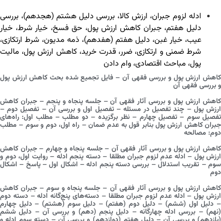
ادله لزوم جبران
،
ارزش کالا
،
بررسی دلیل هشتم (هجدهم)
،
بررسی
دلیل هفتم
،
جبران کاهش ارزش پول
،
حق فسخ
،
خیار شرط
،
خیار
عیب
،
خیار غبن
،
دلیل هفتم (هفدهم)
،
ذمه مدیون
،
شرط ارتکازی
،
شرط ضمنی و ارتکازی
،
ضرر
،
قدرت خرید
،
کاهش ارزش پول
،
مالیت
پول
،
مباحث اقتصادی
،
وام دادن
کاهش ارزش پول و بررسی فقهی آن – فایل تجمیع شده بحث کاهش ارزش پول
و بررسی فقهی آن
کاهش ارزش پول و بررسی آثار فقهی آن – جلسه پنجاه و پنجم – جبران کاهش
ارزش پول – چند تفصیل در مسئله – تفصیل اول و بررسی آن – تفصیل دوم –
تفصیل سوم – تفصیل چهارم – نظر برگزیده – دو مطلب – مطلب اول: راه‌های
جبران کاهش ارزش پول بنابر قول به عدم ضمان – راه اول، دوم و سوم – مطلب
دوم: مصالحه
کاهش ارزش پول و بررسی آثار فقهی آن – جلسه پنجاه و چهارم – جبران کاهش
ارزش پول – ادله عدم لزوم جبران مطلقا – دسته پنجم ادله – روایت اول، دوم و
سوم – تقریب استدلال – بررسی دسته پنجم ادله – اشکال اول – پاسخ – اشکال
دوم
کاهش ارزش پول و بررسی آثار فقهی آن – جلسه پنجاه و سوم – جبران کاهش
ارزش پول – ادله عدم لزوم جبران مطلقا – دسته‌های پنج‌گانه ادله – دسته دوم
– دلیل اول (ششم) – دلیل دوم (هفتم) – دلیل سوم (هشتم) – دلیل چهارم
(نهم) – بررسی ادله چهارگانه – دلیل پنجم (دهم) و بررسی آن – دلیل ششم
(یازدهم) و بررسی آن – دلیل هفتم (دوازدهم) و بررسی آن – دسته سوم ادله و