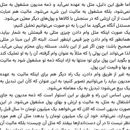
اما طبق این دلیل، مثل به عهده نمی‌آید و ذمه مدیون مشغول به مثل
نمی‌شود، بلکه مشغول به مالیت این شیء می‌شود. مالیت هم عبارت
است از آن ارزشی که در سنجش با کالاها و پول‌های دیگر معیّن می‌شود.
مستدل آنگاه می‌گوید ما این را به دو صورت می‌توانیم تحلیل کنیم:
یک صورت اینکه مثل وام‌ دادن چیزی مثلی به قیمتش به شمار بیاید،
همانطور که وام دادن چیز قیمی اینطور است. البته اگر این مبنا در مثلی
صحیح باشد؛ چون اگر غیر از این باشد، مسئله ربای محرّم پیش می‌آید.
لذا می‌تواند این پولی را که مثلاً به عنوان وام گرفته، آن را به او تملیک کند
و بگوید این پول برای تو؛ منتها به ازاء اینکه ذمه تو مشغول شود به مالیت
و بها و قیمت این پول.
به غیر از طریق وام دادن، یک راه دیگر هم برای اینکه مالیت به عهده
مدیون بیاید را می‌توانیم تصویر کنیم؛ به این عنوان که کأن این تبدیل به
یک بیع می‌شود؛ تبدیل به یک معامله می‌شود.
پس اساس این راه و طریق بر این استوار است که ذمه مدیون به جای
اشتغال به مثل، به مالیت و ارزش و بهای پول مشغول می‌شود. در این
صورت بدیهی است که الان که می‌‌خواهد یک میلیون تومان ۱۰ سال قبل را
بپردازد، نمی‌تواند خود آن یک میلیون تومان را بدهد؛ مثل آن هم مورد
نظر نیست تا در آن دست‌اندازها بیفتد که مثل آن چیست؛ بلکه مالیت آن