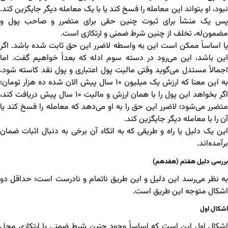
نبود، او بتواند این معامله را فسخ کند یا با یک معامله دیگر جایگزین کند.
پس یک منشأ برای ثبوت چنین حقی برای متضرر و صاحب پول و
مضمون‌له، تخلف از چنین شرط ضمنی و ارتکازی است.
یا اساساً ممکن است این به واسطه لاضرر این حق ثابت شده باشد. اگر
این باشد، این می‌رود در دسته سوم ادله که بعداً خواهیم گفت. اما
اجمالاً مستدل می‌گوید وقتی مالیت پول اعتباری و پول نقد کاسته شود،
به این معنا که ارزش یک میلیون ۱۰ سال پیش الان شده ده هزار تومان؛
اگر بخواهد این پول را با همان ارزش و مالیت ۱۰ سال پیش دریافت کند،
متضرر می‌شود؛ لاضرر این حق را به او می‌دهد که معامله را فسخ کند یا
آن را با معامله دیگر جایگزین کند.
این یک دلیل یا راه و طریقی که به اتکاء آن برخی به دنبال اثبات ضمان
برآمده‌اند.
بررسی دلیل هفتم (هفدهم)
به نظر می‌رسد این دلیل و این طریق ناتمام و نادرست است؛ حداقل دو
اشکال متوجه این طریق است.
اشکال اول
اشکال اول این است که اساساً وجود چنین شرط ضمنی یا ارتکازی محل