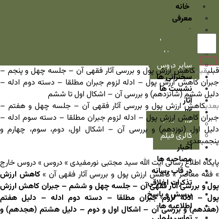
خانه
معرفی
دروس
دروس سطح
دروس خارج
سایر دروس
قبلی
قبلی
کاهش ارزش پول و بررسی آثار فقهی آن – جلسه چهل و پنجم –
سخنرانی ها
جبران کاهش ارزش پول – ادله لزوم جبران مطلقا – دسته دوم ادله –
نشست ها
دلیل ششم (شانزدهم) و بررسی آن – اشکال اول تا ششم
آثار
بعدی
کاهش ارزش پول و بررسی آثار فقهی آن – جلسه چهل و هفتم –
گالری
جبران کاهش ارزش پول – ادله لزوم جبران مطلقا – دسته سوم ادله –
گالری تصاویر
دلیل اول (نوزدهم) و بررسی آن – اشکال اول، دوم، سوم، چهارم و
گالری فیلم
پنجم
بعدی
اخبار
مصاحبه ها
ایگاه اطلاع رسانی آیت الله سید مجتبی نورمفیدی
»
دروس
»
دروس خارج
در قاب رسانه
فقه معاصر
»
کاهش ارزش پول و بررسی آثار فقهی آن
»
کاهش ارزش
تذکرات اخلاقی
پول و بررسی آثار فقهی آن – جلسه چهل و ششم – جبران کاهش ارزش
پرسش و پاسخ
پول – ادله لزوم جبران مطلقا – دسته دوم ادله – دلیل هفتم
اطلاعیه ها
(هفدهم) و بررسی آن – اشکال اول و دوم – دلیل هشتم (هجدهم) و
تماس با ما