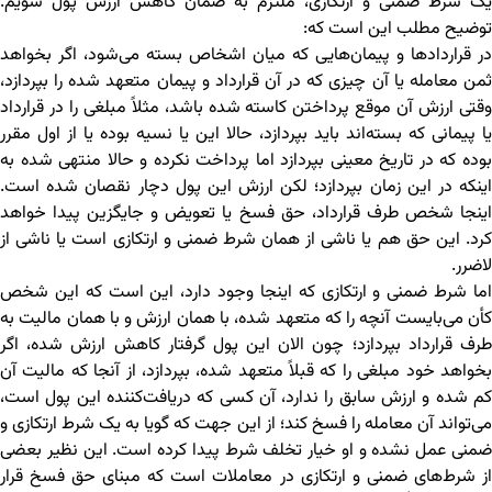
یک شرط ضمنی و ارتکازی، ملتزم به ضمان کاهش ارزش پول شویم.
توضیح مطلب این است که:
در قراردادها و پیمان‌هایی که میان اشخاص بسته می‌شود، اگر بخواهد
ثمن معامله یا آن چیزی که در آن قرارداد و پیمان متعهد شده را بپردازد،
وقتی ارزش آن موقع پرداختن کاسته شده باشد، مثلاً مبلغی را در قرارداد
یا پیمانی که بسته‌اند باید بپردازد، حالا این یا نسیه بوده یا از اول مقرر
بوده که در تاریخ معینی بپردازد اما پرداخت نکرده و حالا منتهی شده به
اینکه در این زمان بپردازد؛ لکن ارزش این پول دچار نقصان شده است.
اینجا شخص طرف قرارداد، حق فسخ یا تعویض و جایگزین پیدا خواهد
کرد. این حق هم یا ناشی از همان شرط ضمنی و ارتکازی است یا ناشی از
لاضرر.
اما شرط ضمنی و ارتکازی که اینجا وجود دارد، این است که این شخص
کأن می‌بایست آنچه را که متعهد شده، با همان ارزش و با همان مالیت به
طرف قرارداد بپردازد؛ چون الان این پول گرفتار کاهش ارزش شده، اگر
بخواهد خود مبلغی را که قبلاً متعهد شده، بپردازد، از آنجا که مالیت آن
کم شده و ارزش سابق را ندارد، آن کسی که دریافت‌کننده این پول است،
می‌تواند آن معامله را فسخ کند؛ از این جهت که گویا به یک شرط ارتکازی و
ضمنی عمل نشده و او خیار تخلف شرط پیدا کرده است. این نظیر بعضی
از شرط‌های ضمنی و ارتکازی در معاملات است که مبنای حق فسخ قرار