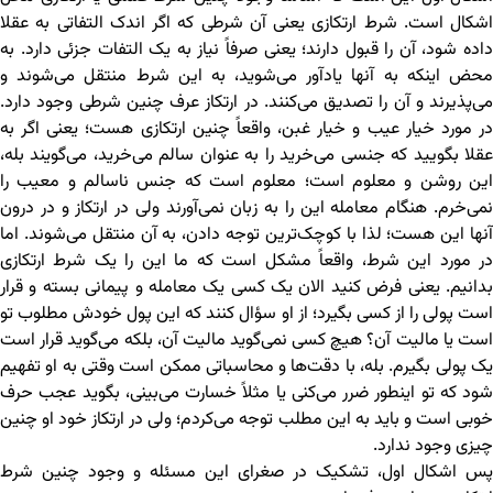
اشکال است. شرط ارتکازی یعنی آن شرطی که اگر اندک التفاتی به عقلا
داده شود، آن را قبول دارند؛ یعنی صرفاً نیاز به یک التفات جزئی دارد. به
محض اینکه به آنها یادآور می‌شوید، به این شرط منتقل می‌شوند و
می‌پذیرند و آن را تصدیق می‌کنند. در ارتکاز عرف چنین شرطی وجود دارد.
در مورد خیار عیب و خیار غبن، واقعاً چنین ارتکازی هست؛ یعنی اگر به
عقلا بگویید که جنسی می‌خرید را به عنوان سالم می‌خرید، می‌گویند بله،
این روشن و معلوم است؛ معلوم است که جنس ناسالم و معیب را
نمی‌خرم. هنگام معامله این را به زبان نمی‌آورند ولی در ارتکاز و در درون
آنها این هست؛ لذا با کوچک‌ترین توجه دادن، به آن منتقل می‌شوند. اما
در مورد این شرط، واقعاً مشکل است که ما این را یک شرط ارتکازی
بدانیم. یعنی فرض کنید الان یک کسی یک معامله و پیمانی بسته و قرار
است پولی را از کسی بگیرد؛ از او سؤال کنند که این پول خودش مطلوب تو
است یا مالیت آن؟ هیچ کسی نمی‌گوید مالیت آن، بلکه می‌گوید قرار است
یک پولی بگیرم. بله، با دقت‌ها و محاسباتی ممکن است وقتی به او تفهیم
شود که تو اینطور ضرر می‌کنی یا مثلاً خسارت می‌بینی، بگوید عجب حرف
خوبی است و باید به این مطلب توجه می‌کردم؛ ولی در ارتکاز خود او چنین
چیزی وجود ندارد.
پس اشکال اول، تشکیک در صغرای این مسئله و وجود چنین شرط