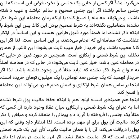
می‌گیرد. مثلاً اگر کسی از جایی یک جنسی را بخرد، فرض این است که این
جنس سالم باشد؛ اگر این جنس صحیح و سالم نباشد و عیب داشته
باشد، او می‌تواند معامله را فسخ کند؛ با اینکه زمان معامله این شرط ذکر
نشده؛ متعاملین نگفته‌اند به شرط صحیح بودن این کالا. پس این شرط با
اینکه ذکر نشده، اما ضمناً مورد قبول طرفین هست و این اساساً در ارتکاز
عقلاست که معامله‌ای که انجام می‌دهند، بر این اساس است. لذا اگر این
کالا معیب باشد، برای خریدار خیار عیب ثابت می‌شود؛ این ناشی از همان
تخلف این شرط ضمنی و ارتکازی است. همچنین در مورد غبن؛ در جایی که
در معامله غبن باشد، خیار غبن ثابت می‌شود؛ در حالی که در معامله اصلاً
به عنوان شرط ذکر نشده که نباید مثلاً غبن وجود داشته باشد. لذا اگر
خریدار فهمید که یک جنس صد تومانی را یک میلیون تومان خریده است،
اینجا براساس همان شرط ارتکازی و ضمنی عدم غبن، می‌تواند این معامله
را فسخ کند.
اینجا هم همینطور است؛ اینجا هم با اینکه حفظ مالیت پول شرط نشده
اما به عنوان یک شرط ضمنی و ارتکازی میان عقلا وجود دارد؛ آن کسی که
مثلاً یک جنسی را فروخته یا قرارداد و پیمانی را منعقد کرده و مبلغی را ذکر
کرده، مالیت آن پول برای او مهم بوده است. لذا انتظار دارد وقتی که این
پول را دریافت می‌کند، آن را با همان مالیت بگیرد. کأن این یک شرط ضمنی
ارتکازی است که اگر مالیت حفظ نشد، اگر این مالیت در زمان ادا باقی