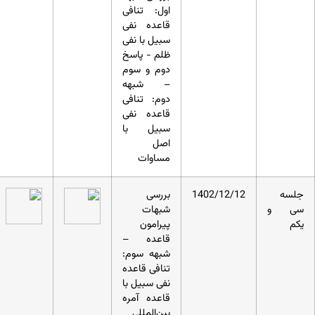
اول: تنافی
قاعده نفی
سبیل با نفی
ظلم - پاسخ
دوم و سوم
– شبهه
دوم: تنافی
قاعده نفی
سبیل با
اصل
مساوات
جلسه
1402/12/12
بررسی
سی و
شبهات
یکم
پیرامون
قاعده –
شبهه سوم:
تنافی قاعده
نفی سبیل با
قاعده آمره
بین‌المللی