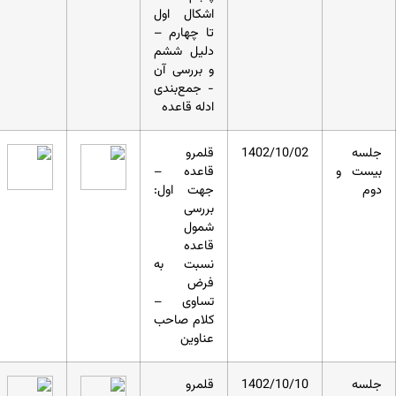
اشکال اول
تا چهارم –
دلیل ششم
و بررسی آن
- جمع‌بندی
ادله قاعده
جلسه
1402/10/02
قلمرو
بیست و
قاعده –
دوم
جهت اول:
بررسی
شمول
قاعده
نسبت به
فرض
تساوی –
کلام صاحب
عناوین
جلسه
1402/10/10
قلمرو