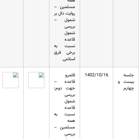
همه
مسلمین –
روایت دال بر
شمول –
بررسی
شمول
قاعده
نسبت به
برخی فرق
اسلامی
جلسه
1402/10/16
قلمرو
بیست و
قاعده –
چهارم
جهت دوم:
بررسی
شمول
قاعده
نسبت به
همه
مسلمین –
بررسی