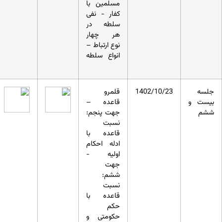
مسلمین با
کفار - نفی
سلطه در
هر چهار
نوع ارتباط –
انواع سلطه
جلسه
1402/10/23
قلمرو
بیست و
قاعده –
ششم
جهت پنجم:
نسبت
قاعده با
ادله احکام
اولیه -
جهت
ششم:
نسبت
قاعده با
حکم
حکومتی و