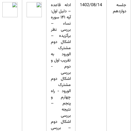
جلسه
1402/08/14
ادله قاعده
دوازدهم
– دلیل اول:
آیه ۱۴۱ سوره
نساء –
بررسی نظر
برگزیده –
اشکال دوم
مشترک
الورود به
تقریب اول و
دوم -
بررسی
اشکال دوم
مشترک
الورود - راه
چهارم و
پنجم –
نتیجه
بررسی
اشکال دوم
– بررسی