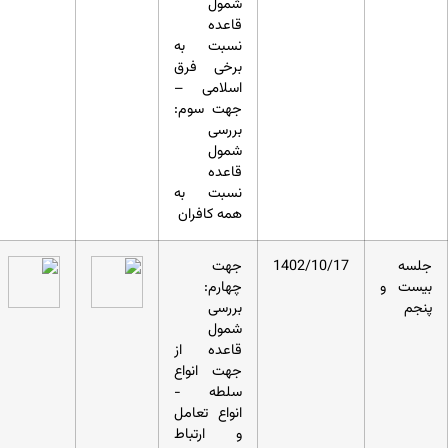
شمول
قاعده
نسبت به
برخی فرق
اسلامی –
جهت سوم:
بررسی
شمول
قاعده
نسبت به
همه کافران
جلسه
1402/10/17
جهت
بیست و
چهارم:
پنجم
بررسی
شمول
قاعده از
جهت انواع
سلطه -
انواع تعامل
و ارتباط