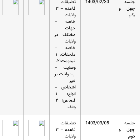
جلسه
1403/02/30
تطبیقات
چهل و
قاعده – ۳.
یکم
ولایات
خاصه –
جهات
مختلف در
ولایات
خاصه –
ملحقات: ۱.
قیمومت؛۲.
وصایت –
ب: ولایت بر
غیر
اشخاص –
انواع: ۱.
قصاص؛ ۲.
وقف
جلسه
1403/03/05
تطبیقات
چهل و
قاعده – ۳.
دوم
ولایات