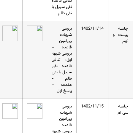
تنافی قاعده
نفی سبیل با
نفی ظلم
جلسه
1402/11/14
بررسی
بیست و
شبهات
نهم
پیرامون
قاعده –
بررسی شبهه
اول: تنافی
قاعده نفی
سبیل با نفی
ظلم -
مقدمه –
پاسخ اول
جلسه
1402/11/15
بررسی
سی ام
شبهات
پیرامون
قاعده –
بررسی شبهه