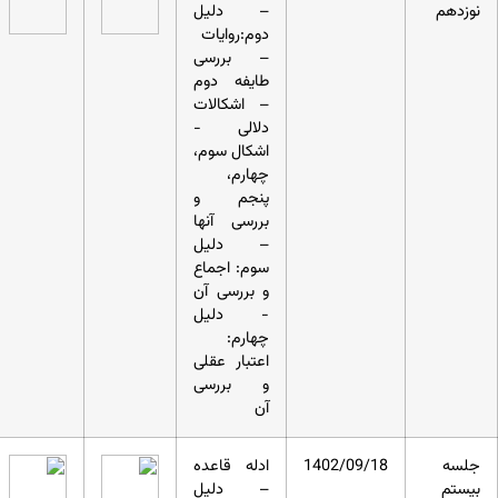
نوزدهم
– دلیل
دوم:روایات
– بررسی
طایفه دوم
– اشکالات
دلالی -
اشکال سوم،
چهارم،
پنجم و
بررسی آنها
– دلیل
سوم: اجماع
و بررسی آن
- دلیل
چهارم:
اعتبار عقلی
و بررسی
آن
جلسه
1402/09/18
ادله قاعده
بیستم
– دلیل