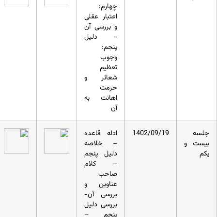
چهارم:
اعتبار عقلی
و بررسی آن
- دلیل
پنجم:
وجوب
تعظیم
شعائر و
حرمت
اهانت به
آن
جلسه
1402/09/19
ادله قاعده
بیست و
– خلاصه
یکم
دلیل پنجم
– کلام
صاحب
عناوین و
بررسی آن-
بررسی دلیل
پنجم –