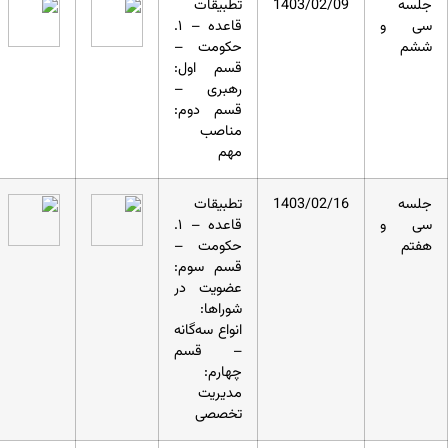
جلسه
1403/02/09
تطبیقات
سی و
قاعده – ۱.
ششم
حکومت –
قسم اول:
رهبری –
قسم دوم:
مناصب
مهم
جلسه
1403/02/16
تطبیقات
سی و
قاعده – ۱.
هفتم
حکومت –
قسم سوم:
عضویت در
شوراها:
انواع سه‌گانه
– قسم
چهارم:
مدیریت
تخصصی