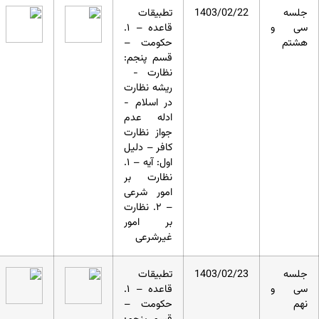
جلسه
1403/02/22
تطبیقات
سی و
قاعده – ۱.
هشتم
حکومت –
قسم پنجم:
نظارت -
ریشه نظارت
در اسلام -
ادله عدم
جواز نظارت
کافر – دلیل
اول: آیه – ۱.
نظارت بر
امور شرعی
– ۲. نظارت
بر امور
غیرشرعی
جلسه
1403/02/23
تطبیقات
سی و
قاعده – ۱.
نهم
حکومت –