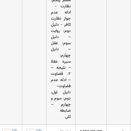
قسم پنجم:
نظارت -
ادله عدم
جواز نظارت
کافر - دلیل
دوم: روایت
– دلیل
سوم: عقل
– دلیل
چهارم:
سیره عقلا
– نتیجه –
۲. قضاوت
– ادله عدم
قضاوت-
دلیل اول،
دوم، سوم و
چهارم –
ضابطه
کلی