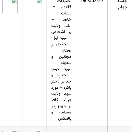
جلسه
1403/02/29
تطبیقات
چهلم
قاعده – ۳.
ولایات
خاصه –
الف. ولایت
بر اشخاص
- مورد اول:
ولایت پدر بر
صغار،
مجانین و
سفهاء -
مورد دوم:
ولایت پدر و
جد بر دختر
باکره – مورد
سوم: ولایت
فرزند کافر
بر تجهیز پدر
مسلمان و
بالعکس