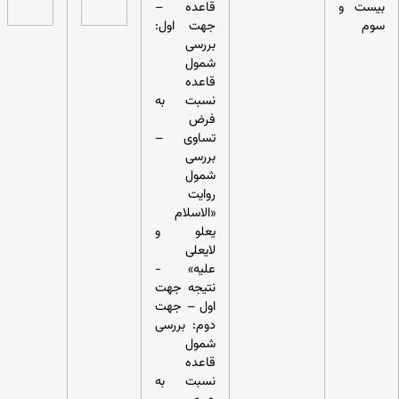
بیست و
قاعده –
سوم
جهت اول:
بررسی
شمول
قاعده
نسبت به
فرض
تساوی –
بررسی
شمول
روایت
«الاسلام
یعلو و
لایعلی
علیه» -
نتیجه جهت
اول – جهت
دوم: بررسی
شمول
قاعده
نسبت به