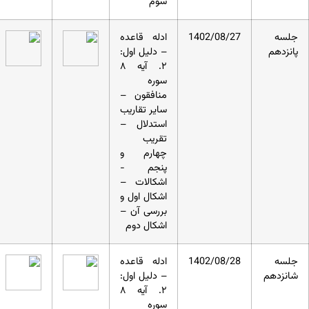
سوم
جلسه
1402/08/27
ادله قاعده
پانزدهم
– دلیل اول:
۲. آیه ۸
سوره
منافقون –
سایر تقاریب
استدلال –
تقریب
چهارم و
پنجم -
اشکالات –
اشکال اول و
بررسی آن –
اشکال دوم
جلسه
1402/08/28
ادله قاعده
شانزدهم
– دلیل اول:
۲. آیه ۸
سوره