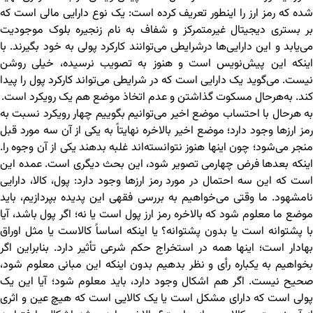
شده که رمز ارز را اینطور تعریف کرده است: یک نوع دارایی مالی است که
بر بستری دیجیتال غیرمتمرکز و شفاف به نام زنجیره بلوک موجودیت
می‌یابد و این دارایی‌ها درشرایطی می‌توانند کارکرد پولی به خود بگیرند. با
اینکه این پیش‌نویس است و هنوز به تصویب نرسیده، خیلی روشن
نیست. می‌گوید یک دارایی است که در شرایطی می‌تواند کارکرد پول را پیدا
کند. به‌هرحال مسکوت گذاشتن و عدم اتخاذ موضع هم یک رویکرد است.
به هرحال با احتساب موضع اخیر می‌توانیم بگوییم چهار رویکرد نسبت به
رمز ارزها وجود دارد؛ موضع اخیر بالاخره نهایتاً به یکی از آن سه مورد قبل
منجر می‌شود؛ چون اینها هنوز نتوانسته‌اند غلبه بدهند یکی از آن وجوه را.
اینکه بعدها فرض چهارمی تصویر شود، این بحث دیگری است. عمده این
است که این سه احتمال در مورد رمز ارزها وجود دارد: پول، کالا، دارایی
نامشهود. ما وقتی می‌خواهیم به بررسی فقهی این پدیده بپردازیم، باید
موضع ما معلوم شود که بالاخره رمز ارز پول است یا نه؛ اگر پول باشد، آیا
با پشتوانه است یا بدون پشتوانه؟ یا اینکه اساساً کالاست یا مثل اوراق
بهادار است؛ اینها همه در استخراج حکم شرعی تأثیر دارد. بنابراین اگر
بخواهیم به یکباره رأی و نظر بدهیم بدون اینکه این مبانی معلوم شود،
صحیح نیست. اگر هم اشکال وجود دارد، باید معلوم شود؛ آیا این یک
پولی است که دارای مشکل است یا یک کالایی است که هیچ عین و اثری