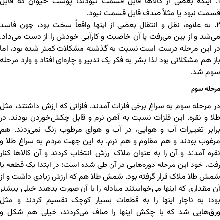
۱. اینکه بعضی از کالاها قابل قسمت نبودند؛ پوست حیوان که قابل
قسمت نبود یا مثلاً صدف قابل قسمت نبود.
۲. به علاوه، نقل و انتقال بعضی از اینها واقعاً سخت بود، چون فاسد
می‌شد و از بین می‌رفت یا آن خاصیت و کارآیی خودش را از دست می‌داد.
در این مرحله درست است نسبت به گذشته مشکلات کمتر شده بود، اما
باز هم مشکلاتی بود لذا بشر به فکر یک تدبیر و چاره‌ای افتاد و وارد مرحله
سوم شد.
مرحله سوم
در مرحله سوم به سراغ برخی فلزات آمدند. فلزاتی که ارزش داشتند، مثل
طلا و نقره. این فلزات نسبت به آهن نرم و قابل چکش‌خوردن بودند. در
برابر تغییرات آب و هوایی، در آب و هوای مرطوب زنگ نمی‌زدند. هم
مرغوب بودند و هم مقاوم و هم نرم. به این جهت مردم به سراغ طلا و
نقره آمدند و آن را به عنوان ملاک ارزش انتخاب کردند و آن کالاها کنار
رفت. خود این مرحله دوره‌هایی در آن طی شده است؛ در ابتدا یک قطعه یا
شمش طلا ملاک قرار گرفته بود. شمش طلا هم که ارزش زیادی داشت و از
آن مقداری که اینها می‌خواستند مبادله را با آن صورت بدهند خیلی بیشتر
بود؛ به ناچار اینها را به قطعات بسیار کوچک تقسیم کردند و مثل
ورق‌هایی شد که با چکش اینها را صاف می‌کردند، خیلی هم شکل و