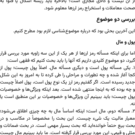
از آن نیست و کالای مجازی است؟ بالاخره باید ریشه اشکال یا فتوا به
صحت معاملات و استخراج رمز ارزها معلوم شود.
بررسی دو موضوع
این آخرین بحثی بود که درباره موضوع‌شناسی لازم بود مطرح کنیم.
پول و مال
اما برای اینکه مسأله رمز ارزها از هر یک از این سه زاویه مورد بررسی قرار
گیرد، دو موضوع کلیدی داریم که آنها را باید بحث کنیم که فقهی است:
۱. یکی مسأله پول است و دیگری مسأله مال. اصلاً پول چیست؛ پول از
کجا آغاز شده و چه تطورات و مراحلی را طی کرده تا به امروز به این شکل
جدید رسیده است. اگر گفتیم رمز ارز یک نوع پول است، پول اصلاً چیست
و چه بوده که به اینجا منتهی شده است. بعد اینکه ویژگی‌ها و خصوصیات
پول چیست؛ باید ببینیم آن ویژگی‌ها و خصوصیات بر این منطبق است یا
نه.
۲. مسأله دوم، مال است؛ اینکه اساساً مال به چه چیزی اطلاق می‌شود؛
معیار مالیت یک شیء چیست. این بحث را مخصوصاً در مکاسب و در
بحث بیع حتماً خوانده‌اید که بحث بسیار مهمی است. در بحث ضمانات و
مثلی و قیمی، این مورد بررسی قرار گرفته است. ما باید ببینیم مال چیست