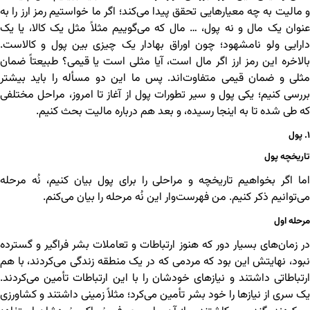
و مالیت به چه معیارهایی تحقق پیدا می‌کند؛ اگر ما خواستیم رمز ارز را به
عنوان یک مال و نه پول، … مال که می‌گوییم مثلاً مثل یک کالا، یا یک
دارایی ولو نامشهود؛ چون اوراق بهادار یک چیزی بین پول و کالاست.
بالاخره این رمز ارز اگر مال است، آیا مثلی است یا قیمی؟ طبیعتاً ضمان
مثلی و ضمان قیمی متفاوت‌اند. پس ما این دو مسأله را باید بیشتر
بررسی کنیم؛ یکی پول و سیر تطورات پول از آغاز تا امروز، مراحل مختلفی
که طی شده تا به اینجا رسیده، و بعد هم درباره مالیت بحث کنیم.
۱. پول
تاریخچه پول
اما اگر بخواهیم تاریخچه و مراحلی را برای پول بیان کنیم، نُه مرحله
می‌توانیم ذکر کنیم. من فهرست‌وار این نُه مرحله را بیان می‌کنم.
مرحله اول
در زمان‌های بسیار دور که هنوز ارتباطات و تعاملات بشر فراگیر و گسترده
نبود، نهایتش این بود که مردمی که در یک منطقه زندگی می‌کردند، با هم
ارتباطاتی داشتند و نیازهای خودشان را با این ارتباطات تأمین می‌کردند.
یک سری از نیازها را خود بشر تأمین می‌کرد؛ مثلاً زمینی داشتند و کشاورزی