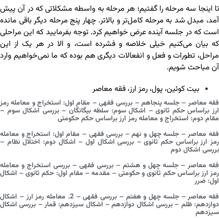
تا اینجا سه مرحله را گفتیم؛ هر مرحله به واسطه مشکلاتی که در آن پیش
آمد، مبدل شد به مرحله کامل‌تر و بالاتر. چهار پنج مرحله دیگر باقی مانده
است که در جلسه آینده عرض خواهیم کرد. توجه بفرمایید که این مراحلی
که بیان می‌کنیم خیلی خلاصه و فشرده است، و الا در هر یک از این
مراحل، تطورات و فعل و انفعالات دیگری هم بوده که ما نمی‌خواهیم وارد
آن مباحث شویم.
بیت کوئین
،
پول
،
رمز ارز
،
فقه معاصر
فقه معاصر – جلسه پنجاهم – بررسی فقهی – مقام اول: استخراج و معامله رمز
ارز براساس حکم ثانوی – اشکال سوم: سلطه بیگانگان – بررسی اشکال سوم –
مقام دوم: استخراج و معامله رمز ارز براساس حکم حکومتی
فقه معاصر – جلسه چهل و نهم – بررسی فقهی – مقام اول: استخراج و معامله
رمز ارز براساس حکم ثانوی – بررسی اشکال اول – اشکال دوم: اختلال نظام –
بررسی اشکال دوم
فقه معاصر – جلسه چهل و هشتم – بررسی فقهی – بررسی استخراج و معامله
رمز ارز براساس حکم ثانوی و حکومتی – مقدمه – مقام اول: حکم ثانوی – اشکال
اول: ضرر
فقه معاصر – جلسه چهل و هفتم – بررسی فقهی – 2. معامله رمز ارز – اشکال
دوازدهم: ظلم – بررسی اشکال دوازدهم – اشکال سیزدهم: قمار – بررسی اشکال
سیزدهم