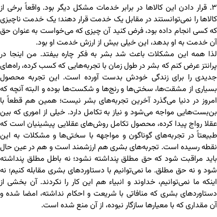
۳. قرار دادن این کالاها در برابر خدمات مشکل دیگر بود. واقعاً برخی از
کالاها را نمی‌توانستند در مقابل یک خدمت قرار دهند؛ یک خدمت ناچیزی
که کسی انجام داده بود، فرض کنید آن چیزی که می‌خواست به عنوان حق
آن خدمت به او بدهد، این خیلی بیش از ارزش خدمت او بود.
لذا همه این مشکلات باعث شد بشر به فکر چاره بیفتد. من اینجا در
پرانتز عرض کنم که بشر در طول زمان با تجربه‌هایی که کسب کرده، راه‌های
جدیدی را برای زندگی خودش بدست آورده است. این تجربه محصول
بسیاری از مشقت‌ها، سختی‌ها و رنج‌ها و شکست‌ها بوده و البته آنچه که
امروز در دنیا می‌گذرد آخرین تجربه‌های بشر نیست؛ همین هم قطعاً با
بن‌بست‌هایی مواجه می‌شود و نیاز به تکامل دارد. خیلی از اموری که بین
عقلا رواج پیدا کرده، محصول تکامل روش‌های عقلایی پیشینیان است که
طبیعتاً در تجربه‌های گوناگون و مواجهه با سختی‌ها و مشکلات به این
نقطه رسیده است. تجربه‌های بشری هم ارزشمند است و هم در عین حال
باید مراقبت شود که حق مطلق پنداشته نشود؛ نه باطل مطلق پنداشته
شود و نه حق مطلق. ما نمی‌توانیم با دستاوردهای بشری مقابله کنیم؛ نه
اینکه ما نمی‌توانیم، خداوند و انبیاء هم این کار را نکردند. آن بخشی از
دستاوردهای بشری که منافاتی با شریعت و احکام نداشته، امضا شده و
آن مقداری که با معیارها سازگار نبوده، از آن منع شده است.