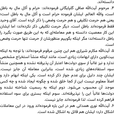
دانسته‌اند.
۴. مرحوم آیت‌الله صافی گلپایگانی فرموده‌اند: حرام و أکل مال به باطل
است، والله العالم. ایشان فرموده حرام است و أکل مال به باطل است؛
یعنی هم حرمت تکلیفی و هم حرمت وضعی را ذکر کرده است. آقای وحید
فقط فرموده‌اند باطل است، دیگر حرمت تکلیفی ذکر نکرده‌اند؛ اما ایشان
این کار معصیت دانسته و هم معامله‌ای که به این طریق صورت بگیرد را
باطل دانسته‌اند؛ مگر اینکه بگوییم منظورشان از حرمت تنها حرمت وضعی
است.
۵. آیت‌الله مکارم شیرازی هم این چنین مرقوم فرموده‌اند: با توجه به اینکه
بیت‌کوین دارای ابهامات زیادی است، مانند اینکه منشأ استخراج مشخصی
ندارد و نیز غالباً از سوی دولت‌ها اعتبار آن پذیرفته نشده و همچنین منشأ
سوء استفاده‌های زیادی شده است، بنابراین معامله آن جایز نیست.
ایشان چند دلیل برای عدم جواز ذکر کرده است. یکی اینکه ابهام دارد و
اصلاً معلوم نیست این از کجا خلق شده و چگونه ایجاد شده و چه کسی
موجد آن محسوب می‌شود. دوم اینکه به رسمیت شناخته نشده و
دولت‌ها غالباً این را نپذیرفته‌اند. سوم اینکه بستری برای سوء استفاده
فراهم کرده است. لذا فرموده‌اند جایز نیست.
۶. آیت‌الله نوری همدانی هم در این باره فرموده‌اند ورود در این معاملات
اشکال دارد؛ ایشان هم قائل به اشکال شده است.