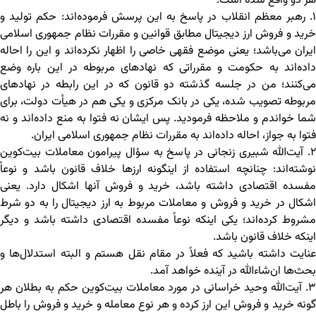
هر دو واقع شده است.
۱. رهبر معظم انقلاب در پاسخ به این پرسش فرموده‌اند: حکم تولید و
خرید و فروش ارز دیجیتال مطابق قوانین و مقررات نظام جمهوری اسلامی
ایران می‌باشد؛ یعنی موضع فقهی خاصی را اظهار نکرده‌اند و این را احاله
داده‌اند به حکومت و مقرراتی که نهادهای مربوطه در این باره وضع
می‌کنند؛ من در جلسه گذشته دو قانون که در این رابطه در نهادهای
مربوطه تصویب شده، یکی در بانک مرکزی و یکی هم در هیأت دولت، برای
شما خواندم و ملاحظه فرمودید. پس ایشان نه فتوا به منع داده‌اند و نه
فتوا به جواز، احاله داده‌اند به مقررات نظام جمهوری اسلامی ایران.
۲. آیت‌الله شبیری زنجانی در پاسخ به سؤال پیرامون معاملات بیت‌کوین
نوشته‌اند: چنانچه استفاده از اینگونه ارزها خلاف قانون باشد و نوعاً
مفسده اقتصادی داشته باشد، خرید و فروش آنها اشکال دارد. یعنی
اشکال در خرید و فروش و معاملات مربوط به ارز دیجیتال را به دو شرط
مشروط کرده‌اند؛ یکی اینکه نوعاً مفسده اقتصادی داشته باشد و دیگر
اینکه خلاف قانون باشد.
عنایت داشته باشید که فعلاً در مقام نقل هستم و البته استدلال‌ها و
بحث‌ها ان‌شاءالله در آینده خواهد آمد.
۳. آیت‌الله وحید خراسانی در مورد معاملات بیت‌کوین حکم به بطلان هر
گونه خرید و فروش این ارز کرده‌ و هر نوع معامله و خرید و فروش را باطل