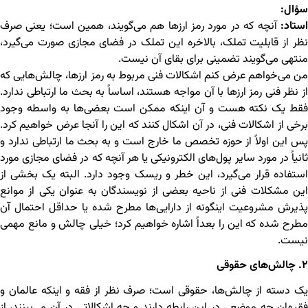
سؤال:
استاد:
آنچه که در مورد رمز ارزها هم می‌گویند، همین است؛ یعنی صرف
نظر از قابلیت تملک، بالاخره این تملک در فضای مجازی صورت می‌گیرد،
منتهی می‌گویند تضمینی برای بقای آن نیست.
من می‌خواهم عرض کنم اشکالات فنی مربوط به رمز ارزها، چالش‌هایی که
از نظر فنی رمز ارزها با آن مواجه هستند، اساساً به بحث ما ارتباطی ندارد.
فقط یک نکته هست و آن اینکه ممکن است بعضی‌ها به واسطه وجود
برخی از اشکالات فنی، در آن اشکال کنند که این را آنجا عرض خواهیم کرد.
پس این اولاً از حوزه تخصص ما خارج است و به بحث ما ارتباطی ندارد و
ثانیاً در مورد سایر پول‌های الکترونیکی یا هر آنچه که در فضای مجازی مورد
استفاده قرار می‌گیرد، این خطر و ریسک وجود دارد. البته یک بخشی از
این مشکلات فنی از ناحیه بعضی از نویسندگان به عنوان یکی از موانع
پذیرش مشروعیت اینگونه از دارایی‌ها مطرح شده یا حداقل احتمال آن
مطرح شده که این را بعداً اشاره خواهیم کرد؛ خیلی چالش و مانع مهمی
نیست.
۲. چالش‌های حقوقی
یک دسته از چالش‌ها، حقوقی است؛ صرف نظر از فقه و اینکه عالمان و
فقیهان چه موضعی در این رابطه دارند و چه اشکالاتی در آن می‌بینند، از