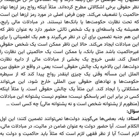
نظر حقوقی برخی اشکالاتی مطرح کرده‌اند. مثلاً اینکه رواج رمز ارزها نهاد
حاکمیت را تضعیف می‌کند. چون فرض اصلی در مورد رمز ارزها این است
که تحت نظارت حکومت‌ها یا بانک‌ها نیستند. در مبادلات مالی رایج،
همیشه یک واسطه‌ای و یک شخص ثالثی حضور دارد به عنوان ناظر که
این هم جنبه تضمین برای آن در نظر می‌گیرند و هم یک اطمینانی را برای
این مبادلات ایجاد می‌کند. حالا این ناظر ممکن است یک شخص حقوقیِ
غیرحاکمیت باشد مثل بانک، یا ممکن است یک حاکمیتی این نظارت را
اعمال کند. نفس خروج یک بخشی از مبادلات مالی از دایره نظارت
دولت‌ها، این بالاخره یک چالش حقوقی است؛ یعنی در واقع در حقوق بین
الملل این مسأله وقتی یک چیزی اینقدر رواج پیدا کند که از سیطره
حکومت‌ها و نهادهای حقوقی بین المللی خارج شود، این می‌تواند
مشکلاتی را ایجاد کند. این مثلاً یک چالش حقوقی است. یا مثلاً اینکه
کسی در برابر این امر پاسخگو نیست؛ معلوم نیست پشتوانه این مبادلات
(منظورم از پشتوانه شخص است و نه پشتوانه مالی) چه کسی است …
سؤال:
استاد:
بله، بعضی‌ها می‌گویند دولت‌ها نمی‌توانند تضمین کنند؛ این اول
الکلام است. آیا حضور دولت به عنوان ضامن در مالیت، در مبادلات مالی،
لازم است؟ آیا از نظر فقهی لازم است که مثلاً باید حاکمیت و دولت به