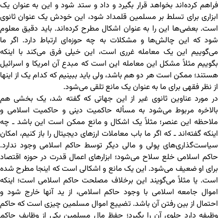
فراهم کرده‌اند بخواهد قرار بگیرد و داد و ستد شود و این به عنوان یک
ابزاری برای تسلط بر مسلمین قلمداد شود، این خودش یک عنوان ثانوی
است. بعضی‌ها این را به عنوان اشکال مطرح کرده‌اند. باید دقیق معلوم
شود که این چالش‌ها و مشکلات به چه حوزه‌ای ارتباط دارد. اگر ما
می‌گوییم این یک معامله غرری است، این خیلی فرق می‌کند با اینکه
بگوییم مثلاً مشکل این معامله این است که مبدع آن امریکا و اسرائیل
هستند؛ ممکن است هر دو هم باشد، ولی باید ببینیم که کدام یک از اینها
از نظر فقهی برای ما به عنوان یک مانع تلقی می‌شود.
در مورد عناوین ثانوی غیر از این جهاتی که گفته شد، یک بخشی هم
بالاخره مربوط می‌شود به مسأله حاکمیت دینی و حاکمیت اسلامی و
ملاحظه این عنصر؛ مثلاً یک اشکال و مانع ممکن است این باشد ـ چه
اینکه گفته‌اند ـ که اگر ما باب معاملات ارزهای دیجیتال را باز کنیم، امکان
سیاست‌‌گذاری‌های پولی و مالی دیگر توسط حاکم اسلامی وجود ندارد.
حاکم اسلامی خلع سلاح می‌شود؛ ابزارهای اعمال قدرت در حوزه اقتصاد
برای او ضعیف می‌شود. این یک مانع و اشکالی است که اینجا مطرح شده
است. یا مثلاً می‌گویند این برخلاف مصلحت حاکم اسلامی است؛ اینکه
اموال جامعه اسلامی با وجود حاکم اسلامی، از ید آنها خارج شود و
احتمال از بین رفتن آن باشد. تضییع اموال مسلمین چیزی است که حاکم
وظیفه دارد جلوی آن را بگیرد؛ حفظ مال مسلمین یکی از وظایف حاکم