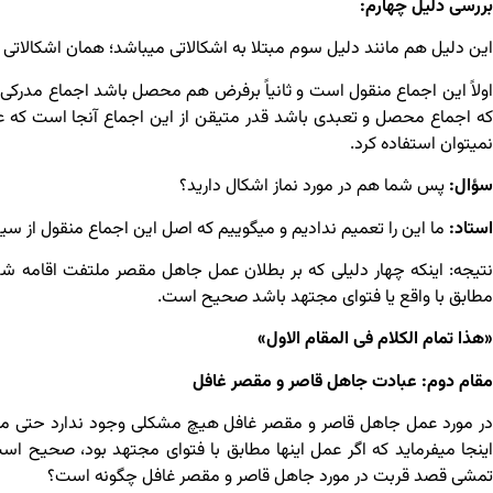
بررسی دلیل چهارم:
این دلیل هم مانند دلیل سوم مبتلا به اشکالاتی می­باشد؛ همان اشکالاتی 
اولاً این اجماع منقول است و ثانیاً برفرض هم محصل باشد اجماع مدرکی ی
که اجماع محصل و تعبدی باشد قدر متیقن از این اجماع آنجا است که عمل
نمی­توان استفاده کرد.
سؤال:
پس شما هم در مورد نماز اشکال دارید؟
استاد:
ما این را تعمیم ندادیم و می­گوییم که اصل این اجماع منقول از س
نتیجه: اینکه چهار دلیلی که بر بطلان عمل جاهل مقصر ملتفت اقامه 
مطابق با واقع یا فتوای مجتهد باشد صحیح است.
«هذا تمام الکلام فی المقام الاول»
مقام دوم: عبادت جاهل قاصر و مقصر غافل
در مورد عمل جاهل قاصر و مقصر غافل هیچ مشکلی وجود ندارد حتی مر
اینجا می­فرماید که اگر عمل اینها مطابق با فتوای مجتهد بود، صحیح 
تمشی قصد قربت در مورد جاهل قاصر و مقصر غافل چگونه است؟