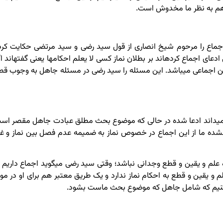
هم به نظر ما مخدوش است.
ماع را مرحوم شیخ انصاری از قول سید رضی و سید مرتضی حکایت کرد
ای اجماع کرده­اند بر بطلان نماز کسی لا یعلم احکامها یعنی گفته­اند اگ
 این اجماعی می­باشد. این مسئله را سید رضی در مسئله جاهل به وجوب قص
 نمی­داند ادعا شده در حالی که موضوع بحث مطلق عبادت جاهل مقصر اس
 نشده ما از این اجماع در خصوص نماز به ضمیمه عدم فصل بین نماز و غی
 علم و یقین و قطع وجدانی نباشد؛ وقتی سید رضی می­گوید اجماع داریم ب
لم و یقین و قطع به احکام نماز ندارد و یک طریق معتبر هم برای او در مور
عنی کنیم که شامل جاهل که موضوع بحث ماست بشود.