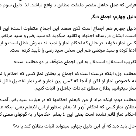
فرضی که عمل جاهل مقصر ملتفت مطابق با واقع نباشد. لذا دلیل سوم 
دلیل چهارم: اجماع دیگر
دلیل چهارم هم اجماع است لکن معقد این اجماع متفاوت است؛ این اج
است. ایشان در رساله اجتهاد و تقلید می­گوید که سید رضی و سید مرتضی ادع
کسی نماز بخواند در حالی که احکام نماز را نمی­داند نمازش باطل است و
ادعا کرده و سید مرتضی هم این سخن سید رضی را تأیید کرده است.
تقریب استدلال: استدلال به این اجماع متوقف بر دو مطلب است:
مطلب اول: اینکه درست است که اجماع بر بطلان نماز کسی که احکام را
نه خصوص نماز او لکن از آنجا که کسی بین نماز و غیر نماز تفصیل قائل
نماز می­توانیم بطلان مطلق عبادات جاهل را اثبات کنیم.
مطلب دوم: اینکه مراد از من لایعلم احکامها که در عبارت سید رضی آمده
بطلان نماز کسی که احکام آن را لا یعلم منظور از این لایعلم یعنی اینکه ع
احکام نماز قائم نشده است یعنی این لا یعلم احکامها را به گونه­ای م
حال باید دید که آیا این دلیل چهارم می­تواند اثبات بطلان کند یا نه؟