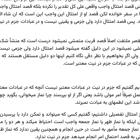
یعنی قصد امتثال واجب واقعی علی کل تقدیر را نکرده بلکه قصد امتثال واج
 در سفر خوانده لکن قصد او از امتثال این واجب این است که ان شاء الل
. پس قصد امتثال دارد ولی جزمی و یقینی نیست و در عبادات جزم در نی
ل مقصر ملتفت اصلاً قصد قربت متمشی نمی­شود درست است که منشأ شک 
 نمی­شود در این دلیل گفته می­شود قصد امتثال دارد ولی جزمی نیست
 ولی اگر بخواهیم با نظر دقی نگاه کنیم اینها دو دلیل مستقل هستند که د
ی که در عبادات جزم در نیت معتبر است.
م گفتیم که جزم در نیت در عبادات معتبر نیست آنچه که در عبادات معتب
رفاً امر مولی باشد یعنی اگر از او بپرسند چرا نماز می­خوانی، بگوید چو
د این لطمه­ای به عبادت نمی­زند.
امتثال تفصیلی داشتیم؛ گفتیم کسی که می­تواند و تمکن دارد با پرسیدن 
 نماز جمعه مأمور به است در حین انجام و همچنین یقین ندارد که نماز ظه
تی به قصد احتمال امر انجام می­دهد جزم در نیت ندارد.