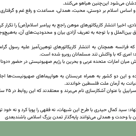
شان می‌شود این‌چنین هیاهو می‌کنند.
 و اساس اسلام بر دوستی، محبت، همدلی، مساعدت و رفع غم و گرفتاری ا
ش ایرنا، نشریه فرانسوی شارلی ابدو برای دومین بار پس از ۲۰۱۵ میلادی، اخیرا انتشار کاریکاتورهای موهن راجع به پیامبر اسلام(ص) را تکرار ک
 بین‌الملل و با توجه به تعریف آزادی بیان و محدودیت‌های آن، به‌هیچ‌وج
که فرانسه همچنان به انتشار کاریکاتورهای توهین‌آمیز علیه رسول گرام
؛ امری که با واکنش تند مسلمانان روبرو شده است.
سپتامبر ۲۰۲۰) در واشنگتن قرارداد سازش میان امارات متحده عربی و بحرین با رژیم صهیونیستی در حضور «دونا
ده و این دو کشور به همراه عربستان به هواپیماهای صهیونیست‌ها اجاز
ا خیانت به آرمان ملت فلسطین خواندند.
اکنون کارشناسان منطقه از عادی‌سازی روابط بین برخی کشورهای عربی با اسراییل با عنوان آ
د: سید کمال حیدری با طرح این شبهات، نه فقهی را پویا کرد و نه خود 
ن با وحدت و همدلی می‌توانند پایه‌گذار تمدن بزرگ اسلامی باشند
بعدی