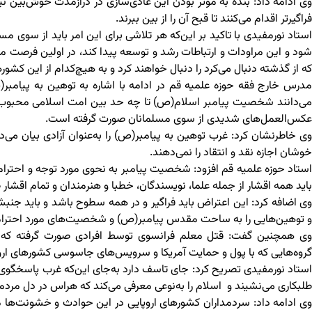
وی ادامه داد: بنده به موثر بودن این عادی‌سازی در درازمدت خوش‌بین نیست
فراگیرتر اقدام می‌کنند تا قبح آن را از بین ببرند.
استاد نورمفیدی با تاکید بر این‌که هر تلاشی برای این امر باید از سوی
شود و این مراودات و ارتباطات رشد و توسعه پیدا کند، در اولین فرصت مم
که از گذشته دنبال می‌کرد را دنبال خواهند کرد و به هیچ‌کدام از این کشور
مدرس خارج فقه حوزه علمیه قم در ادامه با اشاره به توهین به پیامبر(
می‌دانند شخصیت پیامبر اسلام(ص) تا چه حد بین امت اسلامی محبوب
عکس‌العمل‌های شدیدی از سوی مسلمانان صورت گرفته است.
وی خاطرنشان کرد: غرب توهین به پیامبر(ص) را به‌عنوان آزادی بیان می‌دا
خوشان اجازه نقد و انتقاد را نمی‌دهند.
استاد حوزه علمیه قم افزود: شخصیت پیامبر به نحوی مورد توجه و احترا
باید همه اقشار از جمله علما، نویسندگان، خطبا و هنرمندان و تمام اقشار
وی اضافه کرد: این اعتراض باید فراگیر و در همه سطوح باشد و باید جنبش
و توهین‌هایی را به ساحت مقدس پیامبر(ص) و شخصیت‌های مورد احترا
وی همچنین گفت: قتل معلم فرانسوی توسط افرادی صورت گرفته که پرو
گروه‌هایی که با پول و حمایت آمریکا و سرویس‌های جاسوسی کشورهای اروپا
استاد نورمفیدی تصریح کرد: جای تاسف دارد به‌جای این‌که غرب پاسخگ
طلبکاری می‌نشیند و اسلام را به‌نوعی معرفی می‌کند که هراس در دل مردم ب
وی ادامه داد: سردمداران کشورهای اروپایی در این حوادث و خشونت‌ها