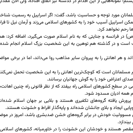
م؛ نمونه‌هایی از این اقدام در گذشته نیز اتفاق افتاده، ولی الان مقدار
 مسلمانان مورد توجه و حساسیت باشد، گفت: اگر اسراییل به رسمیت شناخت
کن اسراییل آسیب خود را به کشورهای اسلامی می‌زند و آرمان نیل تا فرا
ها رحم نخواهد کرد.
ص) در فرانسه و جنایتی که به نام اسلام صورت می‌گیرد، اضافه کرد: هم
 است و در گذشته هم توهین به این شخصیت بزرگ اسلام انجام شده 
ند و هر اهانتی را به پیروان سایر مذاهب روا می‌داند، اما در برخی مواض
م مسلمانان است که کوچک‌ترین اهانتی را به این شخصیت تحمل نمی‌کنند
 صدای اعتراض خود را به گوش جهانیان برسانند.
ی در سطح کشورهای اسلامی راه بیفتد که از نظر قانونی راه چنین اهانت‌ه
م همه ادیان مسدود شود.
رش یافته گروه‌های تکفیری هستند و بلایی بر جهان اسلام شده‌اند
یی ایجاد و بلای جانشان شده‌اند و پایه‌گذار افراط و خشونت هستند.
وی مسوولیت خودش در برابر گروه‌های خشن ضدبشری باشد، امروز در موض
یندازد.
 مقصر هستند و خودشان این خشونت را در خاورمیانه، کشورهای اسلامی 