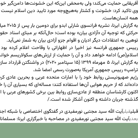
آفریقایی حمایت می‌کند؛ ولی به‌محض این‌که این خشونت‌ها دامن‌گیر خود
وی تاکید کرد: خشونت و کشتار به‌هیچ‌وجه مورد تایید دین اسلام نیست
همه انسان‌هاست.
به گزار
حرکتی که توجیه آن «آزادی بیان» بوده است؛ حال‌آنکه بر مبنای اسناد حقوق
توهین به اعتقادات دیگر ادیان و اقوام جزو آزادی بیان به شمار نمی‌آید.
رییس جمهوری فرانسه نیز اخیرا در اظهاراتی با وقاحت اعلام کرده بود 
اسلام(ص) ادامه خواهد داد و آن را حمایت از ارزش‌های سکولاریسم خواند
به گزارش ایرنا، ۵ مهرماه ۱۳۹۹ (۱۵ 
ترامپ» رییس جمهوری آمریکا به‌صورت رسمی امضا شد.
رژیم صهیونیستی روابط خود را با امارات متحده عربی و بحرین عادی کر
داده‌اند که از حریم هوایی آن‌ها استفاده کنند؛ مساله‌ای که بسیاری آن ر
گذشته جریان داشته و اکنون آشکار شده است./
قبلی
قبلی
آیت الله سید مجتبی نورمفیدی در گفتگوی اختصاصی با شبکه اجتها
بعدی
آیت الله سید مجتبی نورمفیدی در مصاحبه با خبرگزاری ایرنا: مسلمانا