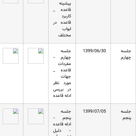
پیشینه
قاعده _
کاربرد
قاعده در
ابواب
مختلف
جلسه
1399/06/30
جلسه
چهارم
چهارم -
مفردات
قاعده _
جهات
مورد نظر
در بررسی
ادله قاعده
جلسه
1399/07/05
جلسه
پنجم
پنجم -
ادله قاعده
- دلیل