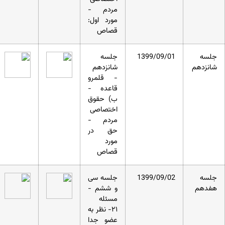
مردم -
مورد اول:
قصاص
جلسه
1399/09/01
جلسه
شانزدهم
شانزدهم
- قلمرو
قاعده -
ب) حقوق
اختصاصی
مردم -
حق در
مورد
قصاص
جلسه
1399/09/02
جلسه سی
هفدهم
و ششم -
مسئله
۲۱- نظر به
عضو جدا