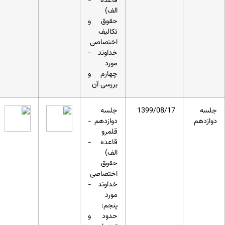
قاعده -
الف)
حقوق و
تکالیف
اختصاصی
خداوند -
مورد
چهارم و
بررسی آن
جلسه
1399/08/17
جلسه
دوازدهم
دوازدهم -
قلمرو
قاعده -
الف)
حقوق
اختصاصی
خداوند -
مورد
پنجم:
حدود و