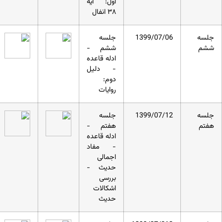
اول: آیه
۳۸ انفال
جلسه
1399/07/06
جلسه
ششم
ششم -
ادله قاعده
- دلیل
دوم:
روایات
جلسه
1399/07/12
جلسه
هفتم
هفتم -
ادله قاعده
- مفاد
اجمالی
حدیث -
بررسی
اشکالات
حدیث