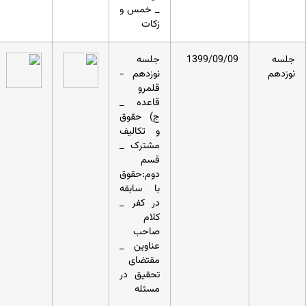
_ خمس و
زکات
جلسه
1399/09/09
جلسه
نوزدهم
نوزدهم -
قلمرو
قاعده _
ج) حقوق
و تکالیف
مشترک _
قسم
دوم:حقوق
با سابقه
در کفر _
کلام
صاحب
عناوین _
مقتضای
تحقیق در
مسئله