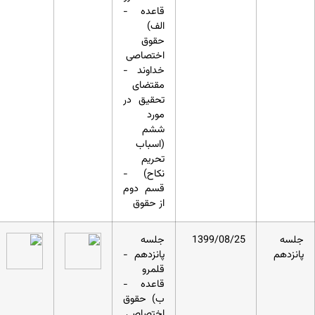
قاعده -
الف)
حقوق
اختصاصی
خداوند -
مقتضای
تحقیق در
مورد
ششم
(اسباب
تحریم
نکاح) -
قسم دوم
از حقوق
جلسه
1399/08/25
جلسه
پانزدهم
پانزدهم -
قلمرو
قاعده -
ب) حقوق
اختصاصی