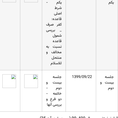
یکم
یکم -
شرط
اصلی
قاعده:
کفر صرف
_ بررسی
شمول
قاعده
نسبت به
مخالف و
منتحل
للاسلام
جلسه
1399/09/22
جلسه
بیست و
بیست و
دوم
دوم -
خاتمه -
دو فرع و
بررسی آنها