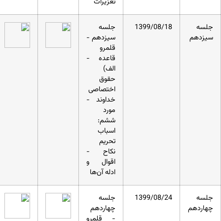
تعزیرات
جلسه
1399/08/18
جلسه
سیزدهم
سیزدهم -
قلمرو
قاعده -
الف)
حقوق
اختصاصی
خداوند -
مورد
ششم:
اسباب
تحریم
نکاح -
اقوال و
ادله آن‌ها
جلسه
1399/08/24
جلسه
چهاردهم
چهاردهم
- قلمرو