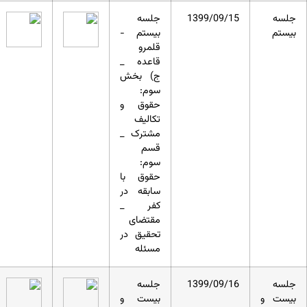
جلسه
1399/09/15
جلسه
بیستم
بیستم -
قلمرو
قاعده _
ج) بخش
سوم:
حقوق و
تکالیف
مشترک _
قسم
سوم:
حقوق با
سابقه در
کفر _
مقتضای
تحقیق در
مسئله
جلسه
1399/09/16
جلسه
بیست و
بیست و