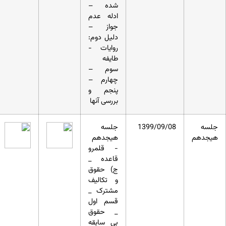
شده –
ادله عدم
جواز –
دلیل دوم:
روایات -
طایفه
سوم –
چهارم –
پنجم و
بررسی آنها
جلسه
1399/09/08
جلسه
هیجدهم
هیجدهم
- قلمرو
قاعده _
ج) حقوق
و تکالیف
مشترک _
قسم اول
_ حقوق
بی سابقه