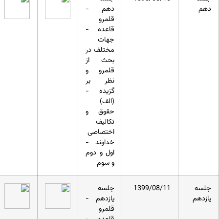
دهم
دهم -
قلمرو
قاعده -
جهات
مختلف در
بحث از
قلمرو و
نظر بر
گزیده -
(الف)
حقوق و
تکالیف
اختصاصی
خداوند -
اول و دوم
و سوم
جلسه
1399/08/11
جلسه
یازدهم
یازدهم -
قلمرو