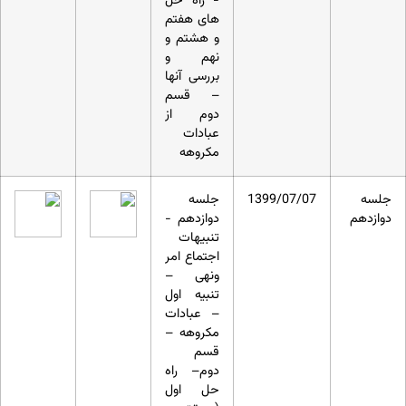
- راه حل
های هفتم
و هشتم و
نهم و
بررسی آنها
– قسم
دوم از
عبادات
مکروهه
جلسه
1399/07/07
جلسه
دوازدهم
دوازدهم -
تنبیهات
اجتماع امر
ونهی –
تنبیه اول
– عبادات
مکروهه –
قسم
دوم– راه
حل اول