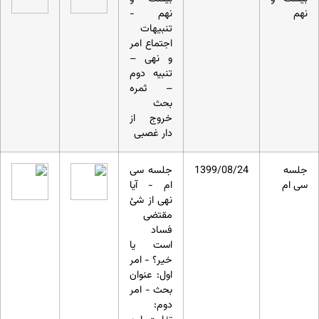
نهم
نهم -
تنبیهات
اجتماع امر
و نهی –
تنبیه دوم
– ثمره
بحث
خروج از
دار غصبی
جلسه
1399/08/24
جلسه سی
سی ام
ام - آیا
نهی از شئ
مقتضی
فساد
است یا
خیر؟ - امر
اول: عنوان
بحث - امر
دوم: