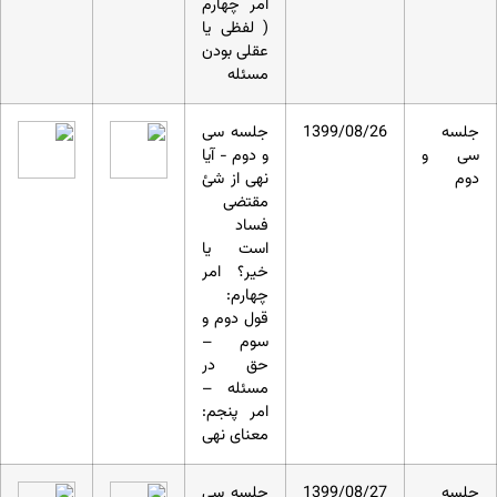
امر چهارم
( لفظی یا
عقلی بودن
مسئله
جلسه
1399/08/26
جلسه سی
سی و
و دوم - آیا
دوم
نهی از شئ
مقتضی
فساد
است یا
خیر؟ امر
چهارم:
قول دوم و
سوم –
حق در
مسئله –
امر پنجم:
معنای نهی
جلسه
1399/08/27
جلسه سی