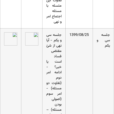
تفاوت این
مئسله با
مسئله
اجتماع امر
و نهی
جلسه
1399/08/25
جلسه سی
سی و
و یکم - آیا
یکم
نهی از شئ
مقتضی
فساد
است یا
خیر؟ -
ادامه امر
دوم
(تفاوت دو
مسئله) -
امر سوم
(اصولی
بودن
مسئله) –