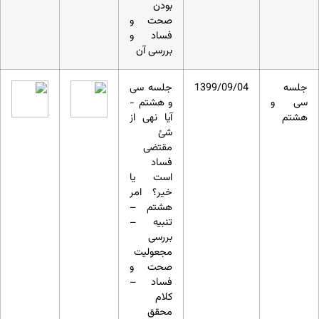
بودن
صحت و
فساد و
بررسی آن
جلسه
1399/09/04
جلسه سی
سی و
و هشتم -
هشتم
آیا نهی از
شئ
مقتضی
فساد
است یا
خیر؟ امر
هشتم –
تنبیه –
بررسی
مجعولیت
صحت و
فساد –
کلام
محقق