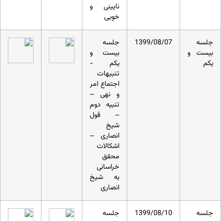
نایینی و
خویی
جلسه
1399/08/07
جلسه
بیست و
بیست و
یکم
یکم -
تنبیهات
اجتماع امر
و نهی –
تنبیه دوم
– قول
شیخ
انصاری –
اشکالات
محقق
خراسانی
به شیخ
انصاری
جلسه
1399/08/10
جلسه