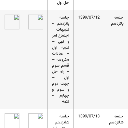
حل اول
جلسه
1399/07/12
جلسه
پانزدهم
پانزدهم -
تنبیهات
اجتماع امر
و نهی –
تنبیه اول
– عبادات
مکروهه –
قسم سوم
– راه حل
اول –
جهت دوم
و سوم و
چهارم -
تتمه
جلسه
1399/07/13
جلسه
شانزدهم
شانزدهم