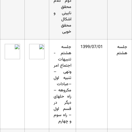
دوم کلام
محقق
نایینی و
اشکال
محقق
خویی
جلسه
1399/07/01
جلسه
هشتم
هشتم -
تنبیهات
اجتماع امر
ونهی –
تنبیه اول
–عبادات
مکروهه –
راه حل‏های
دیگر در
قسم اول
– راه سوم
و چهارم