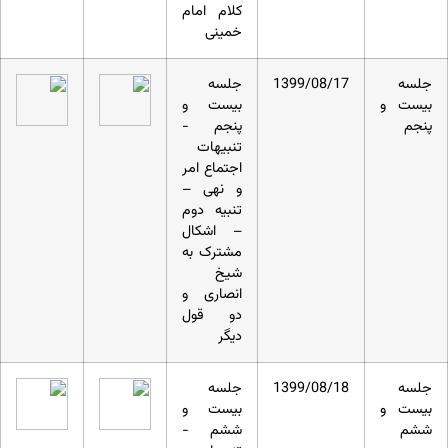
کلام امام
خمینی
جلسه
1399/08/17
جلسه
بیست و
بیست و
پنجم
پنجم -
تنبیهات
اجتماع امر
و نهی –
تنبیه دوم
– اشکال
مشترک به
شیخ
انصاری و
دو قول
دیگر
جلسه
1399/08/18
جلسه
بیست و
بیست و
ششم
ششم -