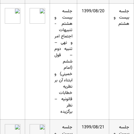
جلسه
1399/08/20
جلسه
بیست و
بیست و
هشتم
هشتم -
تنبیهات
اجتماع امر
و نهی –
تنبیه دوم
– قول
ششم
(امام
خمینی) و
ابتناء آن بر
نظریه
خطابات
قانونیه –
نظر
برگزیده
جلسه
1399/08/21
جلسه
بیست و
بیست و