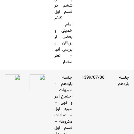
ششم در
قسم اول
– کلام
امام
خمینی و
بعضی از
بزرگان و
بررسی آنها
– نظر
مختار
جلسه
1399/07/06
جلسه
یازدهم
یازدهم -
تنبیهات
اجتماع امر
و نهی –
تنبیه اول
– عبادات
مکروهه –
قسم اول