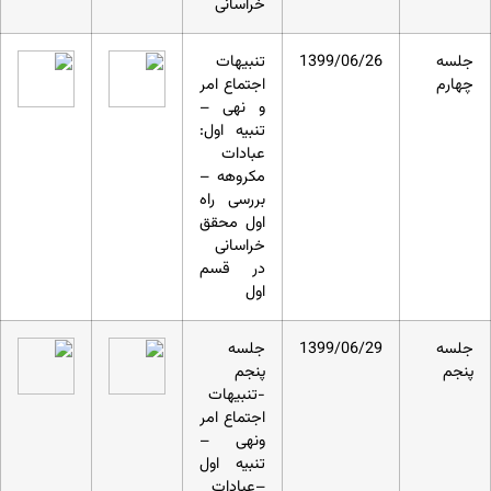
خراسانی
جلسه
1399/06/26
تنبیهات
چهارم
اجتماع امر
و نهی –
تنبیه اول:
عبادات
مکروهه –
بررسی راه
اول محقق
خراسانی
در قسم
اول
جلسه
1399/06/29
جلسه
پنجم
پنجم
-تنبیهات
اجتماع امر
ونهی –
تنبیه اول
–عبادات