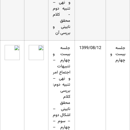
و نهی –
تنبیه دوم
- کلام
محقق
نایینی و
بررسی آن
جلسه
1399/08/12
جلسه
بیست و
بیست و
چهارم
چهارم –
تنبیهات
اجتماع امر
و نهی –
تنبیه دوم:
بررسی
کلام
محقق
نایینی –
اشکال دوم
– سوم –
چهارم –