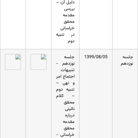
دلیل آن –
بررسی
مقدمه
محقق
خراسانی
در تنبیه
دوم
جلسه
1399/08/05
جلسه
نوزدهم
نوزدهم -
تنبیهات
اجتماع امر
و نهی –
تنبیه دوم
– کلام
محقق
نائینی
درباره
مقدمه
محقق
خراسانی -