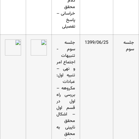
کلام
محقق
خراسانی –
پاسخ
تفصیلی
جلسه
1399/06/25
جلسه
سوم
سوم -
تنبیهات
اجتماع امر
و نهی –
تنبیه اول:
عبادات
مکروهه –
بررسی راه
اول در
قسم اول
– اشکال
محقق
نایینی به
محقق