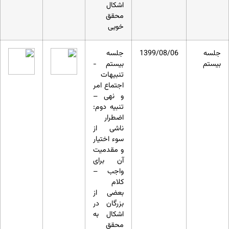
اشکال
محقق
خویی
جلسه
1399/08/06
جلسه
بیستم
بیستم -
تنبیهات
اجتماع امر
و نهی –
تنبیه دوم:
اضطرار
ناشی از
سوء اختیار
و مقدمیت
آن برای
واجب –
کلام
بعضی از
بزرگان در
اشکال به
محقق