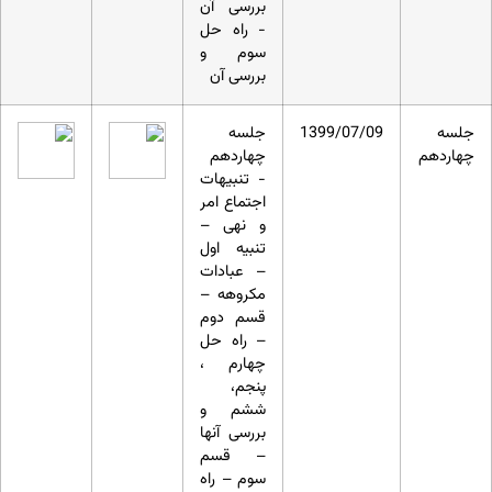
بررسی آن
- راه حل
سوم و
بررسی آن
جلسه
1399/07/09
جلسه
چهاردهم
چهاردهم
- تنبیهات
اجتماع امر
و نهی –
تنبیه اول
– عبادات
مکروهه –
قسم دوم
– راه حل
چهارم ،
پنجم،
ششم و
بررسی آنها
– قسم
سوم – راه