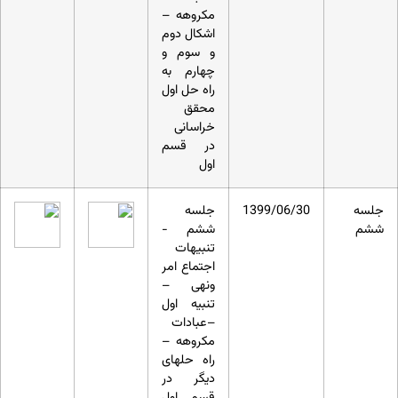
مکروهه –
اشکال دوم
و سوم و
چهارم به
راه حل اول
محقق
خراسانی
در قسم
اول
جلسه
1399/06/30
جلسه
ششم
ششم -
تنبیهات
اجتماع امر
ونهی –
تنبیه اول
–عبادات
مکروهه –
راه حل‏های
دیگر در
قسم اول