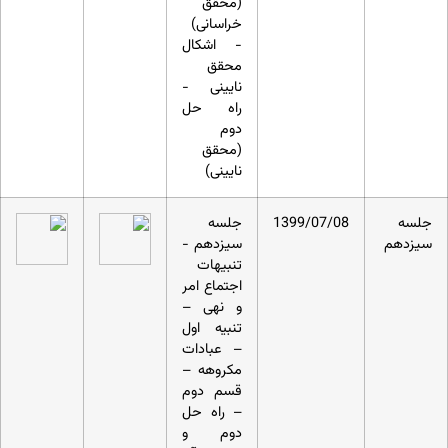
(محقق
خراسانی)
- اشکال
محقق
نایینی -
راه حل
دوم
(محقق
نایینی)
جلسه
1399/07/08
جلسه
سیزدهم
سیزدهم -
تنبیهات
اجتماع امر
و نهی –
تنبیه اول
– عبادات
مکروهه –
قسم دوم
– راه حل
دوم و