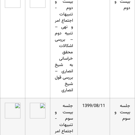
بیست و
بیست و
دوم
دوم -
تنبیهات
اجتماع امر
و نهی –
تنبیه دوم
– بررسی
اشکالات
محقق
خراسانی
به شیخ
انصاری –
بررسی قول
شیخ
انصاری
جلسه
1399/08/11
جلسه
بیست و
بیست و
سوم
سوم -
تنبیهات
اجتماع امر