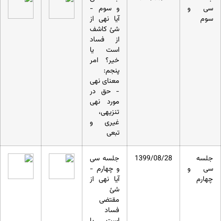
سی و
و سوم -
سوم
آیا نهی از
شئ کاشف
از فساد
است یا
خیر؟ امر
پنجم:
معنای نهی
- حق در
مورد نهی
تنزیهی،
غیری و
تبعی
جلسه
1399/08/28
جلسه سی
سی و
و چهارم -
چهارم
آیا نهی از
شئ
مقتضی
فساد
است یا