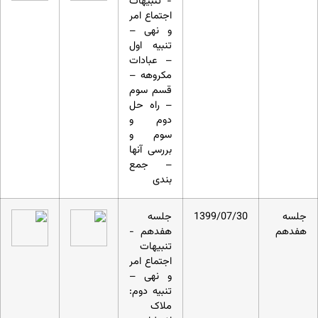
- تنبیهات
اجتماع امر
و نهی –
تنبیه اول
– عبادات
مکروهه –
قسم سوم
– راه حل
دوم و
سوم و
بررسی آنها
– جمع
بندی
جلسه
1399/07/30
جلسه
هفدهم
هفدهم -
تنبیهات
اجتماع امر
و نهی –
تنبیه دوم:
ملاک