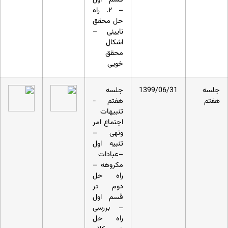
– ۲. راه
حل محقق
نایینی –
اشکال
محقق
خویی
جلسه
1399/06/31
جلسه
هفتم
هفتم -
تنبیهات
اجتماع امر
ونهی –
تنبیه اول
–عبادات
مکروهه –
راه حل‏
دوم در
قسم اول
– بررسی
راه حل