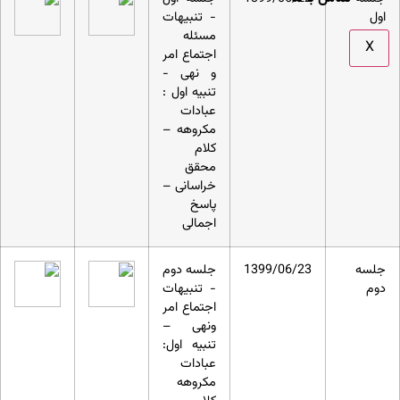
اول
- تنبیهات
مسئله
X
اجتماع امر
و نهی -
تنبیه اول :
عبادات
مکروهه –
کلام
محقق
خراسانی –
پاسخ
اجمالی
جلسه
1399/06/23
جلسه دوم
دوم
- تنبیهات
اجتماع امر
ونهی –
تنبیه اول:
عبادات
مکروهه