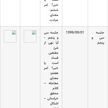
خیر؟ امر
ششم:
معنای
عبادت
جلسه
1399/09/01
جلسه سی
سی و
و پنجم -
پنجم
آیا نهی از
شئ
مقتضی
فساد
است یا
خیر؟ امر
هفتم:
معنای
معامله –
کلام
محقق
خراسانی –
اشکال