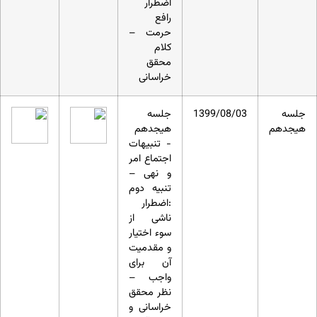
اضطرار
رافع
حرمت –
کلام
محقق
خراسانی
جلسه
1399/08/03
جلسه
هیجدهم
هیجدهم
- تنبیهات
اجتماع امر
و نهی –
تنبیه دوم
:اضطرار
ناشی از
سوء اختیار
و مقدمیت
آن برای
واجب –
نظر محقق
خراسانی و