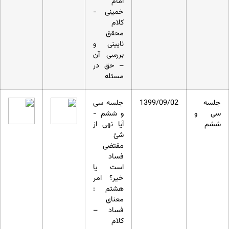
امام
خمینی -
کلام
محقق
نایینی و
بررسی آن
– حق در
مسئله
جلسه
1399/09/02
جلسه سی
سی و
و ششم -
ششم
آیا نهی از
شئ
مقتضی
فساد
است یا
خیر؟ امر
هشتم :
معنای
فساد –
کلام