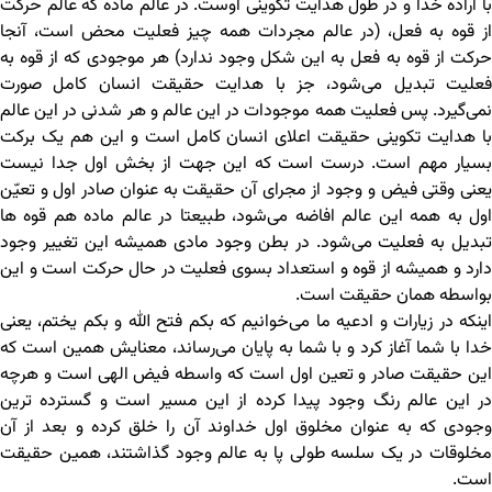
با اراده خدا و در طول هدایت تکوینی اوست. در عالم ماده که عالم حرکت
از قوه به فعل، (در عالم مجردات همه چیز فعلیت محض است، آنجا
حرکت از قوه به فعل به این شکل وجود ندارد) هر موجودی که از قوه به
فعلیت تبدیل می‌شود، جز با هدایت حقیقت انسان کامل صورت
نمی‌گیرد. پس فعلیت همه موجودات در این عالم و هر شدنی در این عالم
با هدایت تکوینی حقیقت اعلای انسان کامل است و این هم یک برکت
بسیار مهم است. درست است که این جهت از بخش اول جدا نیست
یعنی وقتی فیض و وجود از مجرای آن حقیقت به عنوان صادر اول و تعیّن
اول به همه این عالم افاضه می‌شود، طبیعتا در عالم ماده هم قوه ها
تبدیل به فعلیت می‌شود. در بطن وجود مادی همیشه این تغییر وجود
دارد و همیشه از قوه و استعداد بسوی فعلیت در حال حرکت است و این
بواسطه همان حقیقت است.
اینکه در زیارات و ادعیه ما می‌خوانیم که بکم فتح الله و بکم یختم، یعنی
خدا با شما آغاز کرد و با شما به پایان می‌رساند، معنایش همین است که
این حقیقت صادر و تعین اول است که واسطه فیض الهی است و هرچه
در این عالم رنگ وجود پیدا کرده از این مسیر است و گسترده ترین
وجودی که به عنوان مخلوق اول خداوند آن را خلق کرده و بعد از آن
مخلوقات در یک سلسه طولی پا به عالم وجود گذاشتند، همین حقیقت
است.