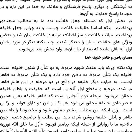
به فرشتگان و دیگری پاسخ فرشتگان و ملائک به خدا در این باره و باز
مجددا پاسخ خداوند به آن‌ها.
در بخش اول که مسئله جعل خلافت بود ما به مطالب متعددی
پرداختیم. اینکه اساسا حقیقت خلافت چیست و به چرایی جعل خلیفه
پرداخیتم. مراتب خلافت و سرّ اختلاف مرتبه در خلافت بیان شد و بعضی
ویژگی های خلافت انسان را متذکر شدیم. چند نکته دیگر در مورد بخش
اول آیه باقی مانده که بعد از بیان آن‌ها وارد بخش بعد می‌شویم.
معنای باطن و ظاهر خلیفه خدا
یک نکته ای که باید متذکر شویم مربوط به دو شأن از شئون خلیفه است.
خلیفه یک شأن مربوط به باطن خود دارد و یک شأن مربوط به ظاهر
اوست، به عبارت دیگر خلیفه در واقع در دو مرحله در این عالم ظاهر
می‌شود. مرحله و مقطع اول آنجایی است که حقیقت و باطن خلیفه
محقق می‌شود. مرحله دوم آنجایی است که ظاهر خلیفه یعنی همین
عنصر مادی خلیفه محقق می‌شود. هر یک از این دو دارای فواید و برکاتی
است. برای اینکه این مطلب بیشتر معلوم شود و مخصوصا رابطه بین
ظاهر و باطن خلیفه روشن شود، باید این مطلب را توضیح دهیم. چون
بالاخره ما با روایاتی از جمله اینکه پیامبر فرمود: «أوّل ما خلق الله نوری»
مواجهیم یا در مورد تعلیم اسماء خداوند فرمود: علّم الآدم الأسماء کلّها که