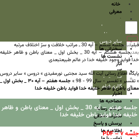
خانه
معرفی
دروس
دروس سطح
دروس خارج
سایر دروس
قبلی
قبلی
جلسه ششم – آیه 30 ـ مراتب خلافت و سرّ اختلاف مرتبه
سخنرانی ها
عدی
جلسه هشتم – آیه 30 _ بخش اول _ معنای باطن و ظاهر خلیفه
نشست ها
خدا فواید وجود خلیفه خدا در عالم طبیعت
بعدی
آثار
گالری
پایگاه اطلاع رسانی آیت الله سید مجتبی نورمفیدی
»
دروس
»
سایر دروس
گالری تصاویر
تفسیر
»
تفسیر - سال 99 - 98
»
جلسه هفتم – آیه ۳۰ _ بخش اول _
گالری فیلم
معنای باطن و ظاهر خلیفه خدا فواید باطن خلیفه خدا
اخبار
مصاحبه ها
جلسه هفتم – آیه 30 _ بخش اول _ معنای باطن و ظاهر
در قاب رسانه
خلیفه خدا فواید باطن خلیفه خدا
تذکرات اخلاقی
پرسش و پاسخ
اطلاعیه ها
جلسه ۷ – PDF
تماس با ما