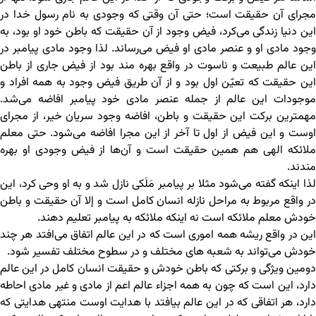
مجرای آن حقیقت است؛ حتی آن وقتی که وجودی به نام رسول خدا در
این دنیا زندگی می‌کرد، فیض وجود از آن حقیقت که باطن خود او بود، به
وجود مادی او و عنصر مادی او فیض می‌رساند. لذا وجود مادی پیامبر در
این عالم طبیعت و ناسوت در واقع بهره مند بود از فیض جاری از باطن
این حقیقت که تعیّن اول بود و از آن طریق فیض وجود به همه افراد و
موجودات این عالم از جمله عنصر مادی خود پیامبر افاضه می‌شد.
مهمترین برکت این حقیقت و باطن، افاضه وجود سریان خیر، از مجرای
اوست و این فیض از اول تا آخر از این مجرا افاضه می‌شود. حتی معلم
ملائکه الهی هم همین حقیقت است و آن‌ها از فیض وجودی او بهره
مندند.
لذا اینکه گفته می‌شود مثلا بر پیامبر مَلَکی نازل شد و به او وحی کرد، این
در واقع مربوط به مراحل نازله انسان کامل است و إلا آن حقیقت و باطن
خودش معلم ملائکه است نه اینکه ملائکه به پیامبر تعلیم دهند.
این در واقع ریشه همه اموری است که در این عالم اتفاق می‌افتد هر چند
خودش می‌تواند به شعبه های مختلف و در سطوح مختلف تفسیر شود.
دومین ویژگی و برکتی که باطن خودش و حقیقت انسان کامل در این عالم
دارد، این است که چون به همه اجزاء عالم اعم از مادی و غیر مادی احاطه
دارد، هر اتفاقی که در این عالم بیافتد با هدایت اوست منتهی هدایتی که