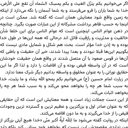
اگر می‌خوانیم بکم ینزّل الغیث و بکم یمسِک السّماء أن تقع علی الأرض،
خدا به شما باران را فرو می‌فرستد و به شما آسمان را نگه می‌دارد از اینکه
به زمین واقع شود معنایش همان است که گفته شد. ممکن است در
اینجا به حسب ظاهر برداشت مشرکانه از این عبارات صورت بگیرد. چنانچه
در ذهن عوام الناس اینچنین است که عوام الناس برای این خلفا شأن
خالقیت و مدبّریت و رازقیت قائل اند درحالی که همه این‌ها در طول خدا
بوده و به إذن خدا مؤثر است. بحث هم شکل و شمایل مادی نیست که
بگوییم این‌ها قبلا نبودند و بعدا پیدا شدند، خیر آن حقیقت و باطنی که
آن‌ها در قوس صعود با آن متصل شدند در واقع همان حقیقت خودشان
است که در آن واسطه فیض بوده و آن افاضات را دارد و لذا اگر ما این
حقایق نورانی را به عنوان مخلوق و واسطه بدانیم دیگر شرک معنا ندارد.
در زیارت امام حسین (ع) می‌خوانیم بکم یمحو الله یشاء و ما یثبت، خدا
به سبب شما هر چه را بخواهد محو می‌کند و به سبب شما هر چه را
بخواهد اثبات می‌کند.
از این دست جملات زیاد است و همه معنایش این است که آن حقایقی
که به عنوان صادر اول و بزرگترین و عظیم ترین و گسترده ترین وجودات
فیض را از خدا می‌گیرند و به ما دون افاضه می‌کنند.
اینکه در روایت گفته می‌شود ما لِللّه آیۀٌ أکبر منّی «خدا هیچ آیتی بزرگتر از
من ندارد»، مقصودش این نیست که بخواهد خود ستایی کند بلکه دارد