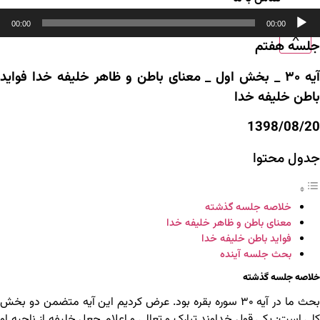
خش‌کننده
00:00
00:00
وت
X
جلسه هفتم
آیه ۳۰ _ بخش اول _ معنای باطن و ظاهر خلیفه خدا فواید
باطن خلیفه خدا
1398/08/20
جدول محتوا
خلاصه جلسه گذشته
معنای باطن و ظاهر خلیفه خدا
فواید باطن خلیفه خدا
بحث جلسه آینده
خلاصه جلسه گذشته
بحث ما در آیه ۳۰ سوره بقره بود. عرض کردیم این آیه متضمن دو بخش
کلی است: یکی قول خداوند تبارک و تعالی و اعلام جعل خلیفه از ناحیه او