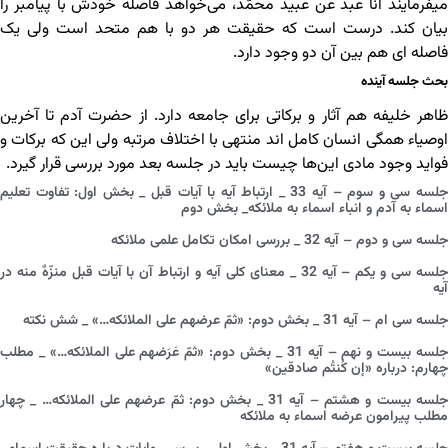
میفرمایند أنا عبدٌ عن عبید محمّد، می‌خواهد فاصله خودش با پیامبر را
بیان کند. درست است که حقیقت هر دو با هم متحد است ولی یک
فاصله ای هم بین آن دو وجود دارد.
بحث جلسه آینده
ظاهر خلیفه هم آثار و برکاتی برای جامعه دارد. از حضرت آدم تا آخرین
اوصیاء همگی انسان کامل اند منتهی با اختلاف مرتبه ولی این که برکات و
فواید وجود مادی این‌ها چیست باید در جلسه بعد مورد بررسی قرار گیرد.
جلسه سی و سوم – آیه 33 _ ارتباط آیه با آیات قبل _ بخش اول: تفاوت تعلیم
اسماء به آدم و انباء اسماء به ملائکه_ بخش دوم
جلسه سی و دوم – آیه 32 _ بررسی امکان تکامل علمی ملائکه
جلسه سی و یکم – آیه 32 _ معنای کلی آیه و ارتباط آن با آیات قبل منزّهٌ منه در
آیه
جلسه سی ام – آیه 31 _ بخش دوم: «ثمّ عرضهم علی الملائکه…» _ شش نکته
جلسه بیست و نهم – آیه 31 _ بخش دوم: «ثمّ عَرَضهم علی الملائکه…» _ مطلب
چهارم: درباره «إن کُنتُم صادقین»
جلسه بیست و هشتم – آیه 31 _ بخش دوم: ثمّ عرضهم علی الملائکه… _ چهار
مطلب پیرامون عرضه اسماء به ملائکه