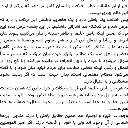
خبر از آن حقیقت باطنی خلافت و انسان کامل می‌دهد که بزرگتر از او در
این عالم چیزی نیست.
پس خلافت یک باطنی دارد و یک ظاهری، باطنش این برکات را دارد که
عرض شد و در گذشته هم اشاراتی داشتیم. در این جلسه غرض بنده این
بود که ضمن اینکه باطن خلیفه و ظاهر خلیفه را بیان می‌کنیم، پیوند های
این‌ها و ارتباط و اتصال این دو را با هم معلوم کنیم و ضمنا به بعضی از
شبهه ها و اشکالاتی که ممکن است به ذهن برسد پاسخ دهیم. گاهی
بعضی از اهل منبر یک مطالبی رابرای مردم بیان می‌کنند که بیشتر منشأ
سوال می‌شود یا مردم را دچار انحراف در عقیده می‌کنند ویا کج روی در
اعمال و رفتار. اینکه بعضی مطالب برای مردم نباید بیان شود و یا گفته
می‌شود محتاج مقدماتی است، بدان جهت است که اگر رعایت نشود
مشکلاتی را به دنبال دارد.
به هر حال باطن خلیفه این فواید و برکات را دارد. باطن که همان حقیقت
احمدیه از ازل بود و تا ابد هم هست و واسطه فیض بوده و اقرب و مقرب
ترین حقایق به خدا است و نزدیک ترین از حیث افعال و صفات به خدا
هم هست.
وجودات انبیاء و اوصیاء هم همین حقایق باطنی را دارند منتهی این‌ها
شعاعی از آن وجود اند ولی با خود او فاصله دارند. اگر امیر المؤمنین