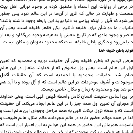
در برخی از روایات این اسماء را منطبق کرده بر وجود نورانی اهل بیت
عصمت و طهارت در حالی که اثری از آن‌ها در این عالم نبود پس چطور
می‌شود که قبل از اینکه پیامبر به دنیا بیاید این رابطه وجود داشته باشد؟
بنابراین ما دو شأن برای خلیفه قائلیم، یکی ظاهر خلیفه است، یعنی آن
عنصر و وجود مادی که در تاریخ معینی پا به عرصه وجود می‌گذارد و بعد از
دنیا می‌رود و دیگری باطن خلیفه است که محدود به زمان و مکان نیست.
فواید باطن خلیفه خدا
عرض کردیم که باطن خلیفه یعنی آن حقیقت نوریه و محمدیه که تعین
اول این عالم است. یعنی اول مخلوقی که از خداوند متعال در این عالم
صادر شد، حقیقت محمدیه یا احمدیه است که آن حقیقت أکمل
موجودات و أشرف موجودات در این عالم است که از أزَل بوده و تا أبد هم
خواهد بود و محدود به زمان و مکان خاصی نیست.
بر این اساس حقیقت انسان کامل واسطه فیض الهی است، یعنی خداوند
از مجرای آن تعین اول همه چیز را در این عالم ایجاد می‌کند. آن حقیقت
است که واسطه نزول برکات الهی به همه مراحل وجودی این عالم است و
لذا در همه عوالم حضور دارد؛ در عالم مجردات، عالم مثال، عالم طبیعت و
ناسوت. همزمانی این حضور در همه این عوالم به این اعتبار این است که
اساسا هر فیض و برکت وجودی که از خدا در این عالم جاری شود، تنها از