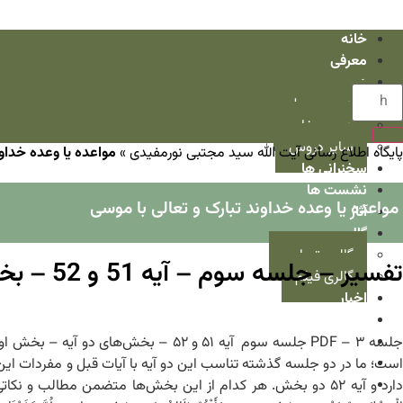
خانه
معرفی
دروس
دروس سطح
دروس خارج
سایر دروس
پایگاه اطلاع رسانی آیت الله سید مجتبی نورمفیدی
»
مواعده یا وعده خداون
سخنرانی ها
نشست ها
مواعده یا وعده خداوند تبارک و تعالی با موسی
آثار
گالری
گالری تصاویر
تفسیر –
گالری فیلم
اخبار
مصاحبه ها
در قاب رسانه
تذکرات اخلاقی
پرسش و پاسخ
دارد و آیه ۵۲ دو بخش. هر کدام از این بخش‌ها متضمن مطالب و نکاتی است