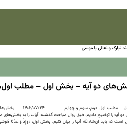
د تبارک و تعالی با موسی
 جلسه سوم – آیه 51 و 52 – بخش‌های دو آیه – بخش اول –
 که باید ان‌شاءالله آنها را بیان کنیم. بخش اول: «وَإِذْ وَاعَدْنَا مُوسَى أَرْبَع