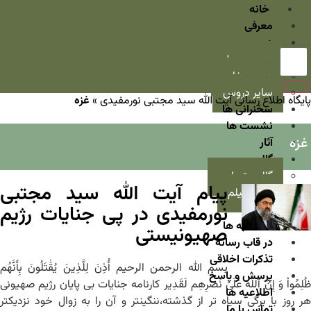
خانه
معرفی
دروس
دروس سطح
دروس خارج
سایر دروس
پایگاه اطلاع رسانی آیت الله سید مجتبی نورمفیدی
»
غزه
سخنرانی ها
نشست ها
غزه
آثار
گالری
گالری تصاویر
پیام آیت الله سید مجتبی
گالری فیلم
نورمفیدی در پی جنایات رژیم
اخبار
مصاحبه ها
صهیونیستی
در قاب رسانه
تذکرات اخلاقی
بسم الله الرحمن الرحیم أُذِنَ لِلَّذِینَ یُقَٰتَلُونَ بِأَنَّهُم
پرسش و پاسخ
ظُلِمُواْ وَ إِنَّ ٱللَّهَ عَلَىٰ نَصرِهِم لَقَدِیر کارنامه جنایات بی پایان رژیم صهیونی
اطلاعیه ها
هر روز با برگی سیاه تر از گذشته،ننگین‎تر و آن را به زوال خود نزدیکتر
تماس با ما