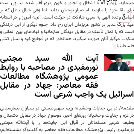
می‎نماید. رژیمی که با اشغال و تجاوز و خون ریزی آغاز شده، بدیهی است
برای بقا، خود را نیازمند استمرار توحش بداند. اما زهی خیال باطل که بر
X
اساس وعده الهی به سوی هلاکت در حرکت است. آنچه امروز و در آستانه
عید بزرگ غدیر در کشور عزیزمان ایران رخ داد، جلوه دیگری از این درندگی
است که با کمال تأسف در مقابل دیدگان سازمان‎ها و نهادهای بین المللی و
سکوت مرگبار آنان صورت می‎گیرد، همانطور که در فجایع غزه و نسل کشی
فلسطینیان
آیت الله سید مجتبی
نورمفیدی در مصاحبه با روابط
عمومی پژوهشگاه مطالعات
فقه معاصر: جهاد در مقابل
اسرائیل یک واجب شرعی است
مقدمه/ در پی جنایات وحشیانه رزیم صهیونیستی در بمباران بیمارستانی
در غزه و جنایات وحشیانه روزهای اخیر، موضوع جهاد در مقابل دشمنان و
وظیفه شرعی مسلمانان در قبال این جایت‌ها را با آیت‌ﷲ مجتبی
نورمفیدی رئیس پژوهشگاه مطالعات فقه معاصر به گفت‌وگو نشسته‌ایم: