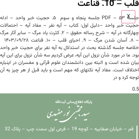
قلب – 10. قناعت
X
جلسه ۵۳ – PDF جلسه پنجاه و سوم ۵. حجیت خبر واحد – ادله
حجیت خبر واحد –دلیل اول: کتاب – آیه نفر – مفاد آیه – احتمالات
چهارگانه در آیه – شرح رساله حقوق – ۲. کثرت یاد مرگ – سایر آثار مرگ
– ۸. آسان شدن مرگ – ۹. احیای قلب – ۱۰. قناعت ۱۴۰۳/۰۹/۲۸
خلاصه جلسه گذشته بحث در استدلال به آیه نفر برای حجیت خبر واحد
بود. ما در مورد شأن نزول این آیه، عرض کردیم سه شأن نزول برای این آیه
بیان شده است و البته بین دانشمندان علوم قرآنی و مفسران در این‎باره
اختلاف است. مفاد آیه نکته‎ای که مهم است و باید قبل از هر چیز به آن
توجه کرد و در
قم – خیابان صفاییه – کوچه 19 – فرعی اول سمت چپ – پلاک 32