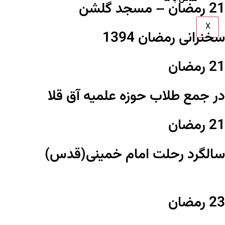
21 رمضان – مسجد گلشن
X
سخنرانی رمضان 1394
21 رمضان
در جمع طلاب حوزه علمیه آق قلا
21 رمضان
سالگرد رحلت امام خمینی(قدس)
23 رمضان