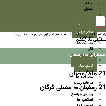
خانه
معرفی
دروس
دروس سطح
دروس خارج
سایر دروس
پایگاه اطلاع رسانی آیت الله سید مجتبی نورمفیدی
»
سخنرانی ها
»
سخنرانی ها
سخنرانی ماه رمضان
نشست ها
آثار
سخنرانی ماه رمضان
گالری
گالری تصاویر
گالری فیلم
21 ماه رمضان
اخبار
مصاحبه ها
در قاب رسانه
21 رمضان – مصلی گرگان
تذکرات اخلاقی
پرسش و پاسخ
اطلاعیه ها
تماس با ما