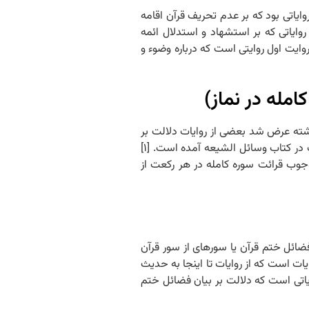
ل بر استشهاد ائمه (ع) به قرآن) ۱۳۹۱/۱۲/۰۷ بحث در طوائف مختلف روایاتی بود که بر عدم تحریف قرآن اقامه
وایاتی که بر استشهاد و استدلال ائمه
وایت اول روایتی است که درباره وضوء و
مله در نماز)
یات (روایات دال بر وجوب قرائت سوره کامله در نماز) ۱۳۹۱/۱۱/۳۰ خلاصه جلسه گذشته عرض شد بعضی از روایات دلالت بر
وجوب قرائت سوره کامله در هر رکعت از نمازهای واجب می‏کند و همچنین روایاتی که دال بر جواز تقسیم سوره کامله در نماز آیات است. این روایات در کتاب وسائل الشیعه آمده است. [۱]
تحریف قرآن دلالت دارد، تقریب استدلال به این روایات مبتنی بر مطالب زیر است: ۱) این حکم (وجوب قرائت سوره کامله در هر رکعت از
وم روایاتی است که بر احکام یا فضائل ختم قرآن یا سوره‏ای از سور قرآن
ت است که از روایات تا اینجا به حدیث
ایاتی است که دلالت بر بیان فضائل ختم