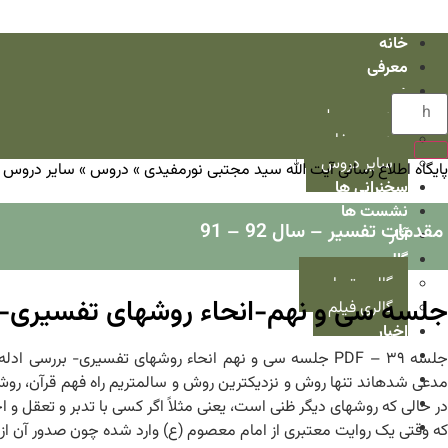
خانه
معرفی
دروس
دروس سطح
دروس خارج
سایر دروس
پایگاه اطلاع رسانی آیت الله سید مجتبی نورمفیدی
»
دروس
»
سایر دروس
»
سخنرانی ها
نشست ها
مقدمات تفسیر – سال 92 – 91
آثار
گالری
گالری تصاویر
جلسه سی و نهم-انحاء روش‏های تفسیری-
گالری فیلم
اخبار
مصاحبه ها
در قاب رسانه
مدعی شده‏اند تنها روش و نزدیک‏ترین روش و سالم‏تریم راه فهم قرآن،
تذکرات اخلاقی
در حالی که روش‏های دیگر ظنی است، یعنی مثلاً اگر کسی با تدبر و تعقل 
پرسش و پاسخ
که وقتی یک روایت معتبری از امام معصوم (ع) وارد شده چون صدور آن 