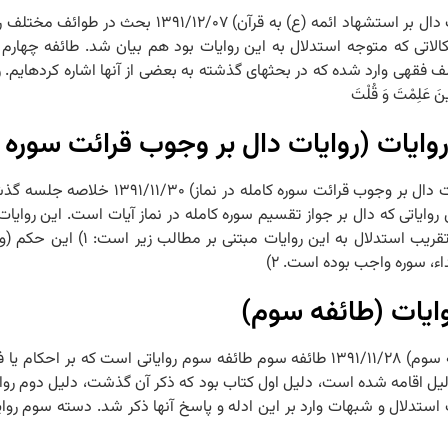
جلسه ۲۵ – PDF جلسه بیست و پنجم ادله عدم تحریف- روایات (روایات دا
الاتی که متوجه استدلال به این روایات بود هم بیان شد. طائفه چهارم ر
 فقهی وارد شده که در بحث‏های گذشته به بعضی از آنها اشاره کرده‏ایم. ر
نَ عَلِمْتَ وَ قُلْتَ
یات (روایات دال بر وجوب قرائت سوره کا
جلسه ۲۴ – PDF جلسه بیست و چهارم ادله عدم تحریف- روا
بحث در این بود که این روایات چگونه بر عدم 
ء، سوره واجب بوده است. ۲)
یات (طائفه سوم)
جلسه ۲۳ – PDF جلسه بیست و سوم ادله عدم تحریف- روایات (طائفه سوم) ۱۳۹۱/۱۱/۲۸ طائفه سوم طائفه س
یل اقامه شده است، دلیل اول کتاب بود که ذکر آن گذشت، دلیل دوم روایا
یب استدلال و شبهات وارد بر این ادله و پاسخ آنها ذکر شد. دسته سوم رو