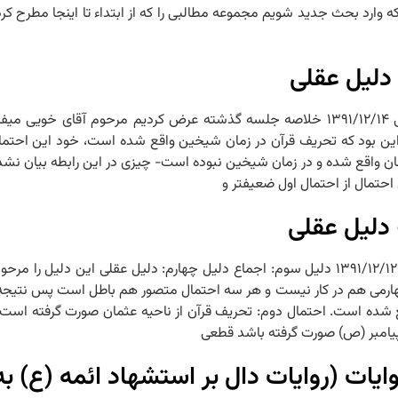
ه وارد بحث جدید شویم مجموعه مطالبی را که از ابتداء تا اینجا مطرح کرده‏
دلیل عقلی
جلسه ۲۷ – PDF جلسه بیست و هفتم ادله عدم تحریف – دلیل عقلی ۱۳۹۱/۱۲/۱۴ خلاصه جلسه گذشته عرض کر
ل این بود که تحریف قرآن در زمان شیخین واقع شده است، خود این ا
ن واقع شده و در زمان شیخین نبوده است- چیزی در این رابطه بیان نشده 
تمال از احتمال اول ضعیف‏تر و
دلیل عقلی
چهارمی هم در کار نیست و هر سه احتمال متصور هم باطل است پس نتیجه 
قع شده است. احتمال دوم: تحریف قرآن از ناحیه عثمان صورت گرفته است.
یامبر (ص) صورت گرفته باشد قطعی
ات (روایات دال بر استشهاد ائمه (ع) به