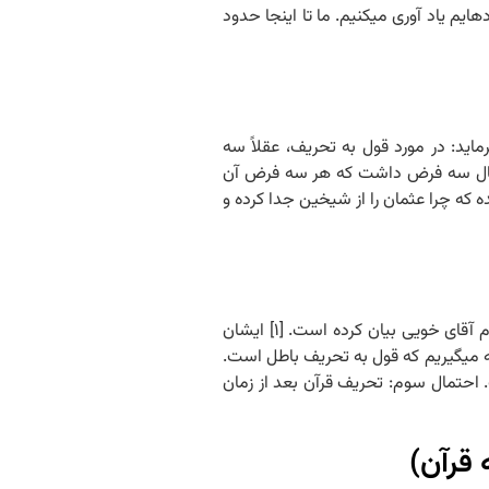
ایم یاد آوری می‏کنیم. ما تا اینجا حدود
دیم مرحوم آقای خویی می‏فرماید: در مورد قول به تحریف، عقلاً سه
حتمال سه فرض داشت که هر سه فرض آن
که چرا عثمان را از شیخین جدا کرده و
جلسه ۲۶ – PDF جلسه بیست و ششم ادله عدم تحریف – دلیل عقلی ۱۳۹۱/۱۲/۱۲ دلیل سوم: اجماع دلیل چهارم: دلیل عقلی این دلیل را مرحوم آقای خویی بیان کرده است. [۱] ایشان
می‏گیریم که قول به تحریف باطل است.
 احتمال سوم: تحریف قرآن بعد از زمان
 قرآن)