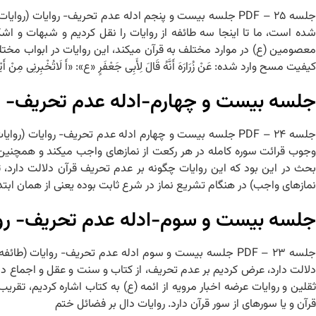
شده است، ما تا اینجا سه طائفه از روایات را نقل کردیم و شبهات و اشک
معصومین (ع) در موارد مختلف به قرآن می‏کند، این روایات در ابواب مختلف
کیفیت مسح وارد شده: عَنْ زُرَارَهَ أَنَّهُ قَالَ لِأَبِی جَعْفَرٍ «ع»: «أَ لَاتُخْبِرنِی مِنْ أَیْ
جلسه بیست و چهارم-ادله عدم تحریف- روا
نمازهای واجب) در هنگام تشریع نماز در شرع ثابت بوده یعنی از همان ابتدا
جلسه بیست و سوم-ادله عدم تحریف- روا
دلالت دارد، عرض کردیم بر عدم تحریف، از کتاب و سنت و عقل و اجماع دل
ثقلین و روایات عرضه اخبار مرویه از ائمه (ع) به کتاب اشاره کردیم، تقر
قرآن و یا سوره‏ای از سور قرآن دارد. روایات دال بر فضائل ختم