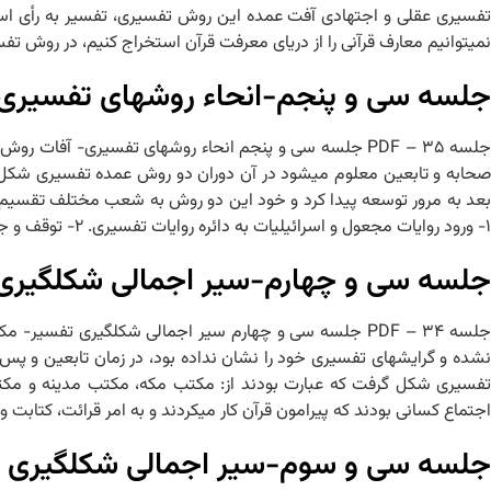
تفسیری عقلی و اجتهادی آفت عمده این روش تفسیری، تفسیر به رأی است
نمی‏توانیم معارف قرآنی را از دریای معرفت قرآن استخراج کنیم، در روش
جلسه سی و پنجم-انحاء روش‏های تفسیری
صحابه و تابعین معلوم می‏شود در آن دوران دو روش عمده تفسیری شکل 
بعد به مرور توسعه پیدا کرد و خود این دو روش به شعب مختلف تقسیم شد
۱- ورود روایات مجعول و اسرائیلیات به دائره روایات تفسیری. ۲- توقف و جمود بر روایات و عدم ورود به
جلسه سی و چهارم-سیر اجمالی شکل‏گیری 
نشده و گرایش‏های تفسیری خود را نشان نداده بود، در زمان تابعین و پس
تفسیری شکل گرفت که عبارت بودند از: مکتب مکه، مکتب مدینه و مکتب
اجتماع کسانی بودند که پیرامون قرآن کار می‏کردند و به امر قرائت، کتاب
جلسه سی و سوم-سیر اجمالی شکل‏گیری 