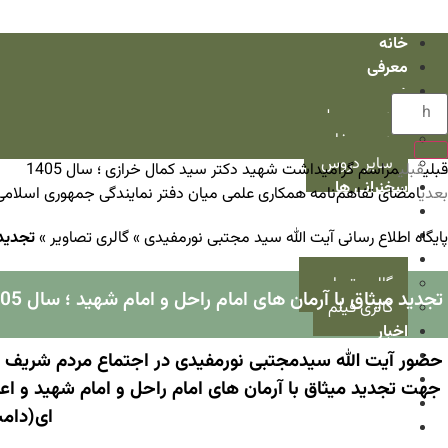
خانه
معرفی
دروس
دروس سطح
دروس خارج
سایر دروس
قبلی
قبلی
مراسم گرامیداشت شهید دکتر سید کمال خرازی ؛ سال 1405
سخنرانی ها
بعدی
امضای تفاهم‌نامه همکاری علمی میان دفتر نمایندگی جمهوری اسلامی ا
نشست ها
آثار
پایگاه اطلاع رسانی آیت الله سید مجتبی نورمفیدی
»
گالری تصاویر
»
تجدید 
گالری
گالری تصاویر
تجدید میثاق با آرمان های امام راحل و امام شهید ؛ سال 1405
گالری فیلم
اخبار
مصاحبه ها
حضور آیت الله سیدمجتبی نورمفیدی در اجتماع مردم شری
در قاب رسانه
جهت تجدید میثاق با آرمان های امام راحل و امام شهید و 
تذکرات اخلاقی
ای(دامت
پرسش و پاسخ