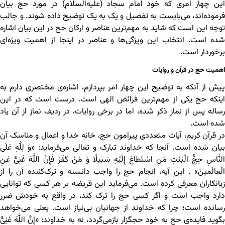
این چهار امری که خود امام سجاد (علیه‌السلام) در مورد حج بیان
فرموده‌اند، می‌بایست به تفصیل و یک به یک توضیح داده شوند. و جالب
توجه این است که شاید به مهم‌ترین عناصر و ارکان حج در این بیان اشاره
شده است. انتخاب این ویژگی‌ها و عناصر در اینجا از اهمیت ویژه‌ای
برخوردار است.
اهمیت حج در قرآن و روایات
پیش از آنکه به توضیح این چهار امر بپردازم، اشاره‌ی مختصری دارم به
اینکه حج یکی از مهم‌ترین فرائض الهی است. درست است که در این
رساله پس از نماز ذکر شده، اما در برخی روایات، در ردیف نماز از آن یاد
شده است.
در قرآن کریم، آیات متعددی پیرامون حج، خانه‌ خدا و اعمال و مناسک آن
بیان شده است. آنجا که خداوند تبارک و تعالی می‌فرماید: «وَ لِلَّهِ عَلَى
النَّاسِ حِجُّ الْبَیْتِ مَنِ اسْتَطاعَ إِلَیْهِ سَبیلًا وَ مَنْ کَفَرَ فَإِنَّ اللَّهَ غَنِیٌّ عَنِ
الْعالَمینَ» . این آیه، انجام حج را واجب دانسته و ترک‌کننده‌ آن را از
زیانکاران معرفی کرده است. می‌فرماید این فریضه بر هر کسی که توانایی
دارد واجب است و اگر کسی حج را ترک کند، در واقع به خودش ضرر
رسانده است؛ چرا که خداوند از جهانیان بی‌نیاز است. یعنی می‌خواهد
بگوید فایده‌ی حج به خود حج‏گزار بازمی‌گردد، نه به خداوند: «إِنَّ اللَّهَ غَنِیٌّ