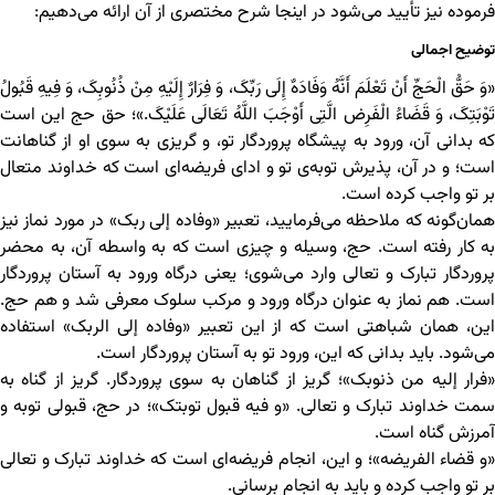
فرموده نیز تأیید می‌شود در اینجا شرح مختصری از آن ارائه می‌دهیم:
توضیح اجمالی
«وَ حَقُّ الْحَجِّ أَنْ تَعْلَمَ أَنَّهُ وَفَادَهٌ إِلَى رَبِّکَ، وَ فِرَارٌ إِلَیْهِ مِنْ ذُنُوبِکَ، وَ فِیهِ قَبُولُ
تَوْبَتِکَ، وَ قَضَاءُ الْفَرِض الَّتِی أَوْجَبَ اللَّهُ تَعَالَى عَلَیْکَ.»؛ حق حج این است
که بدانی آن، ورود به پیشگاه پروردگار تو، و گریزی به سوی او از گناهانت
است؛ و در آن، پذیرش توبه‌ی تو و ادای فریضه‌ای است که خداوند متعال
بر تو واجب کرده است.
همان‌گونه که ملاحظه می‌فرمایید، تعبیر «وفاده إلی ربک» در مورد نماز نیز
به کار رفته است. حج، وسیله و چیزی است که به واسطه‌ آن، به محضر
پروردگار تبارک و تعالی وارد می‌شوی؛ یعنی درگاه ورود به آستان پروردگار
است. هم نماز به عنوان درگاه ورود و مرکب سلوک معرفی شد و هم حج.
این، همان شباهتی است که از این تعبیر «وفاده إلی الربک» استفاده
می‌شود. باید بدانی که این، ورود تو به آستان پروردگار است.
«فرار إلیه من ذنوبک»؛ گریز از گناهان به سوی پروردگار. گریز از گناه به
سمت خداوند تبارک و تعالی. «و فیه قبول توبتک»؛ در حج، قبولی توبه و
آمرزش گناه است.
«و قضاء الفریضه»؛ و این، انجام فریضه‌ای است که خداوند تبارک و تعالی
بر تو واجب کرده و باید به انجام برسانی.