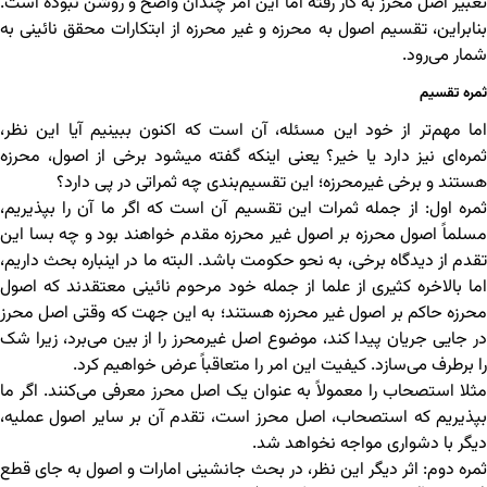
تعبیر اصل محرز به کار رفته اما این امر چندان واضح و روشن نبوده است.
بنابراین، تقسیم اصول به محرزه و غیر محرزه از ابتکارات محقق نائینی به
شمار می‌رود.
ثمره تقسیم
اما مهم‌تر از خود این مسئله، آن است که اکنون ببینیم آیا این نظر،
ثمره‌ای نیز دارد یا خیر؟ یعنی اینکه گفته می‎شود برخی از اصول، محرزه
هستند و برخی غیرمحرزه؛ این تقسیم‌بندی چه ثمراتی در پی دارد؟
ثمره اول: از جمله ثمرات این تقسیم آن است که اگر ما آن را بپذیریم،
مسلماً اصول محرزه بر اصول غیر محرزه مقدم خواهند بود و چه بسا این
تقدم از دیدگاه برخی، به نحو حکومت باشد. البته ما در اینباره بحث داریم،
اما بالاخره کثیری از علما از جمله خود مرحوم نائینی معتقدند که اصول
محرزه حاکم بر اصول غیر محرزه هستند؛ به این جهت که وقتی اصل محرز
در جایی جریان پیدا کند، موضوع اصل غیرمحرز را از بین می‌برد، زیرا شک
را برطرف می‌سازد. کیفیت این امر را متعاقباً عرض خواهیم کرد.
مثلا استصحاب را معمولاً به عنوان یک اصل محرز معرفی می‌کنند. اگر ما
بپذیریم که استصحاب، اصل محرز است، تقدم آن بر سایر اصول عملیه،
دیگر با دشواری مواجه نخواهد شد.
ثمره دوم: اثر دیگر این نظر، در بحث جانشینی امارات و اصول به جای قطع