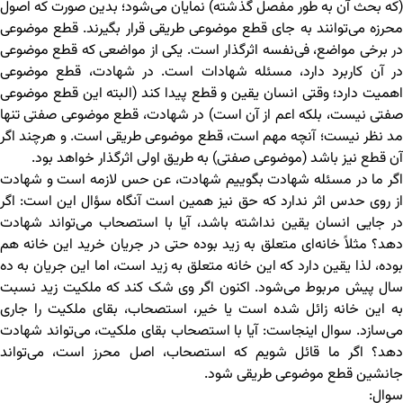
(که بحث آن به طور مفصل گذشته) نمایان می‌شود؛ بدین صورت که اصول
محرزه می‌توانند به جای قطع موضوعی طریقی قرار بگیرند. قطع موضوعی
در برخی مواضع، فی‌نفسه اثرگذار است. یکی از مواضعی که قطع موضوعی
در آن کاربرد دارد، مسئله‌ شهادات است. در شهادت، قطع موضوعی
اهمیت دارد؛ وقتی انسان یقین و قطع پیدا کند (البته این قطع موضوعی
صفتی نیست، بلکه اعم از آن است) در شهادت، قطع موضوعی صفتی تنها
مد نظر نیست؛ آنچه مهم است، قطع موضوعی طریقی است. و هرچند اگر
آن قطع نیز باشد (موضوعی صفتی) به طریق اولی اثرگذار خواهد بود.
اگر ما در مسئله شهادت بگوییم شهادت، عن حس لازمه است و شهادت
از روی حدس اثر ندارد که حق نیز همین است آنگاه سؤال این است: اگر
در جایی انسان یقین نداشته باشد، آیا با استصحاب می‌تواند شهادت
دهد؟ مثلاً خانه‌ای متعلق به زید بوده حتی در جریان خرید این خانه هم
بوده، لذا یقین دارد که این خانه متعلق به زید است، اما این جریان به ده
سال پیش مربوط می‌شود. اکنون اگر وی شک کند که ملکیت زید نسبت
به این خانه زائل شده است یا خیر، استصحاب، بقای ملکیت را جاری
می‌سازد. سوال اینجاست: آیا با استصحاب بقای ملکیت، می‌تواند شهادت
دهد؟ اگر ما قائل شویم که استصحاب، اصل محرز است، می‌تواند
جانشین قطع موضوعی طریقی شود.
سوال: