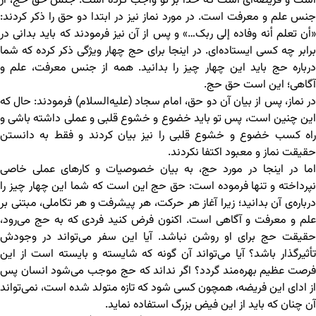
است و فریضه‌ای است که خدا بر تو واجب کرده است. جنس حق حج، از
جنس علم و معرفت است. در مورد نماز نیز در ابتدا دو حق را ذکر کردند:
«أن تعلم أنه وفاده إلی ربک…» و پس از آن نیز فرمودند که باید بدانی در
برابر چه کسی ایستاده‌ای. در اینجا برای حج چهار ویژگی ذکر کرده که شما
درباره‌ حج باید این چهار چیز را بدانید. همه از جنس معرفت، علم و
آگاهی؛ این است حق حج.
در نماز، پس از بیان آن دو حق، امام سجاد (علیه‌السلام) فرمودند: حال که
این چنین است، پس تو باید خضوع و خشوع قلبی و عملی داشته باشی و
راه کسب خضوع و خشوع قلبی را نیز بیان کردند و فقط به دانستن
حقیقت نماز و معبود اکتفا نکردند.
اما در اینجا در مورد حج، به بیان خصوصیات و کارهای عملی خاصی
نپرداخته و تنها فرموده است: حق حج این است که شما این چهار چیز را
درباره‌ی آن بدانید؛ زیرا آغاز هر حرکت، هر پیشرفت و هر تکاملی، مبتنی بر
علم و معرفت و آگاهی است. اکنون فرض کنید فردی که به حج می‌رود،
حقیقت حج برای او روشن نباشد. آیا این سفر می‌تواند در وجودش
تأثیرگذار باشد؟ آیا می‌تواند آن گونه که شایسته و بایسته است از این
فرصت عظیم بهره‌مند گردد؟ اگر نداند که حج موجب می‌شود انسان پس
از ادای این فریضه، همچون کسی شود که تازه متولد شده است، نمی‌تواند
آن چنان که باید از این فیض بزرگ استفاده نماید.