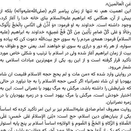
عَنِ الْعالَمینَ».
این اهمیت هم، نه تنها از زمان پیامبر اکرم (صلی‌الله‌علیه‌وآله) بلکه از
پیش از آن، هنگامی که ابراهیم علیه‌السلام بنای خانه‌ خدا را آغاز کرد،
وجود داشته است. خداوند به او فرمود: «وَ أَذِّنْ فِی النَّاسِ بِالْحَجِّ یَأْتُوکَ
رِجَالًا وَ عَلى‌ کُلِّ ضامِرٍ یَأْتِینَ مِنْ کُلِّ فَجٍّ عَمِیقٍ» خداوند به ابراهیم (علیه
السلام) فرمود: همه‌ی مردم را به سوی حج بیت‌الله دعوت کن که پیاده و
سواره، از هر راه دور و درازی به سوی تو خواهند آمد. یعنی حج و طواف به
بیت از زمان ابراهیم آغاز شده ولی در اسلام با ترتیب و شکلی خاص مورد
تأکید قرار گرفته است و از این رو، یکی از مهم‌ترین عبادات اسلامی به
شمار می‌رود.
در روایتی وارد شده که «من مات و لم یحج حجه الاسلام فلیمت ان شاء
یهودیا او ان شاء نصرانیا» اگر کسی حجه الاسلام را به جا نیاورد در حالی
که شرایطش را داشته باشد، مرگش به مرگ یهود یا نصرانی است. این به
اختیار خودش است، مرگش یا مرگ یهود است و در زمره‌ یهودیان یا در
زمره‌ نصرانیان.
روایت معروف امام صادق علیه‌السلام نیز بر این امر تأکید کرده که اساساً
یکی از بنیان‌های دین اسلام، حج است: «بُنیَ الإِسلامُ عَلى خَمسٍ: عَلَى
الصَّلاهِ وَ الزَّکاهِ وَ الحَجِّ وَ الصَّومِ وَ الوِلایَهِ» اساساً اسلام بر پنج پایه استوار
است که یکی از آنها حج است. حالا مورد آخر که «ولایت» باشد، آن هم