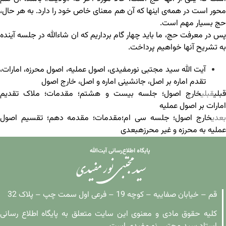
محور است در همه‌ی اینها که آن هم معنای خاص خود را دارد. به هر حال،
حج بسیار مهم است.
پس در معرفت حج، ما باید چهار گام برداریم که ان شاءالله در جلسه آینده
به تشریح آنها خواهیم پرداخت.
آیت الله سید مجتبی نورمفیدی
،
اصول عملیه
،
اصول محرزه
،
امارات
،
تقدم اماره بر اصل
،
جانشینی اماره و اصل
،
خارج اصول
قبلی
قبلی
خارج اصول؛ جلسه بیست و هشتم؛ مقدمات؛ ملاک تقدیم
امارات بر اصول عملیه
بعدی
خارج اصول؛ جلسه سی ام؛مقدمات؛ مقدمه دهم؛ تقسیم اصول
عملیه به محرزه و غیر محرزه
بعدی
قم – خیابان صفاییه – کوچه 19 – فرعی اول سمت چپ – پلاک 32
کلیه حقوق مادی و معنوی این سایت متعلق به پایگاه اطلاع رسانی