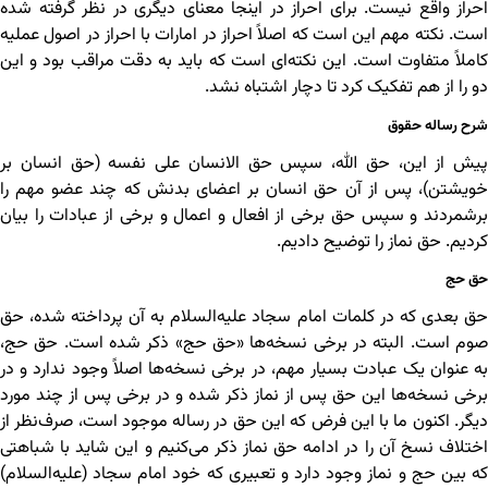
احراز واقع نیست. برای احراز در اینجا معنای دیگری در نظر گرفته شده
است. نکته مهم این است که اصلاً احراز در امارات با احراز در اصول عملیه
کاملاً متفاوت است. این نکته‌ای است که باید به دقت مراقب بود و این
دو را از هم تفکیک کرد تا دچار اشتباه نشد.
شرح رساله حقوق
پیش از این، حق الله، سپس حق الانسان علی نفسه (حق انسان بر
خویشتن)، پس از آن حق انسان بر اعضای بدنش که چند عضو مهم را
برشمردند و سپس حق برخی از افعال و اعمال و برخی از عبادات را بیان
کردیم. حق نماز را توضیح دادیم.
حق حج
حق بعدی که در کلمات امام سجاد علیه‌السلام به آن پرداخته شده، حق
صوم است. البته در برخی نسخه‌ها «حق حج» ذکر شده است. حق حج،
به عنوان یک عبادت بسیار مهم، در برخی نسخه‌ها اصلاً وجود ندارد و در
برخی نسخه‌ها این حق پس از نماز ذکر شده و در برخی پس از چند مورد
دیگر. اکنون ما با این فرض که این حق در رساله موجود است، صرف‌نظر از
اختلاف نسخ آن را در ادامه‌ حق نماز ذکر می‌کنیم و این شاید با شباهتی
که بین حج و نماز وجود دارد و تعبیری که خود امام سجاد (علیه‌السلام)