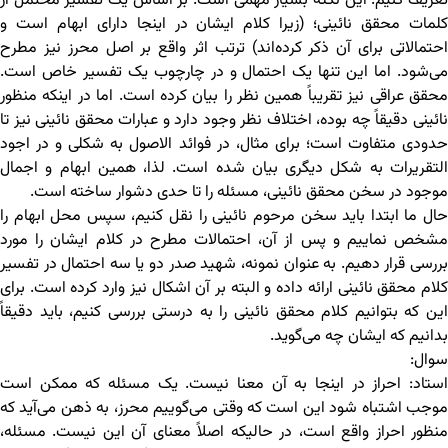
تعریف کنیم. این نکته بسیار مهمی است. بر اساس یک تفسیر محتمل از
کلمات محقق نائینی؛ (زیرا کلام ایشان در اینجا دارای ابهام است و
احتمالاتی برای آن ذکر کرده‌اند) ترتب اثر واقع بر اصل محرز نیز مطرح
می‌شود. اما این تنها یک احتمال و در چارچوب یک تفسیر خاص است.
محقق عراقی نیز تقریباً همین نظر را بیان کرده است. اما در اینکه منظور
نائینی دقیقاً چه بوده، اختلاف نظر وجود دارد و عبارات محقق نائینی نیز تا
حدودی متفاوت است؛ برای مثال، در فوائد الاصول به شکلی و در اجود
التقریرات به شکل دیگری بیان شده است. لذا، همین ابهام و اجمال
موجود در سخن محقق نائینی، مسئله را تا حدی دشوار ساخته است.
حال ما ابتدا باید سخن مرحوم نائینی را نقل کنیم، سپس محل ابهام را
مشخص نماییم و پس از آن، احتمالات مطرح در کلام ایشان را مورد
بررسی قرار دهیم. به عنوان نمونه، شهید صدر دو یا سه احتمال در تفسیر
کلام محقق نائینی ارائه داده و البته بر آن اشکال نیز وارد کرده است. برای
این که بتوانیم کلام محقق نائینی را به درستی بررسی کنیم، باید دقیقاً
بدانیم که ایشان چه می‌گوید.
سوال:
استاد: احراز در اینجا به آن معنا نیست. یک مسئله که ممکن است
موجب اشتباه شود این است که وقتی می‌گوییم محرز، به ذهن می‌آید که
منظور احراز واقع است، در حالیکه اصلاً معنای آن این نیست. مسئله،