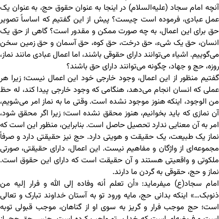
آنچه امام سجاد (علیه‌السلام) در اینجا به عنوان حقوق حج، به عنوان یک
عمل عبادی، فرموده است چیست؟ پیش از این گفتیم که اساساً تصویر
حق برای این اعمال، به چه صورت ممکن و مقدور است؟ گاهی از حق یک
انسان، حق یک شیء، حق درخت، حق کوه، حق آسمان و حق زمین سخن
می‌گوییم. اشیاء می‌توانند دارای حقوقی باشند، اما اعمال عبادی مانند نماز،
روزه، حج و جهاد، چگونه می‌توانند دارای حق باشند؟
گفتیم منظور از این اعمال، وجود خارجی خود این اعمال نیست؛ زیرا هر
عملی که انسان انجام می‌دهد، هنگامی که وجود خارجی پیدا کند، له حظ
من الوجود، اینکه هنوز موجود نشده است. وقتی ما به نماز امر می‌شویم،
آن نمازی که باید بخوانیم، هنوز محقق نشده است؛ زیرا اگر محقق شود،
امر به آن معنایی ندارد تحصیل حاصل است. بنابراین، منظور این است که
نماز یک طبیعت، یک حقیقت و هویتی دارد. حج نیز حقیقتی دارد و صرفاً
مجموعه‌ای از واژگان و مفاهیم نیست. این اعمال، دارای حقیقتی، صورتی
ملکوتی و واقعیتی هستند و آن حقیقت است که دارای این حقوق است.
نماز و حج، حقوقی به گردن ما دارند.
امام سجاد(ع) می‎فرماید: «أن تعلم أنه وفاده إلی الله و فرار إلیه من
ذنوبک…» اینکه بدانی حج، مایه ورود تو به آستان خداوند تبارک و تعالی
است؛ حج موجب فرار و گریز به سوی او از گناهان، موجب قبولی توبه