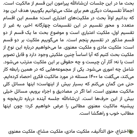
بحث ما در این جلسات ان‌شاءالله پیرامون این قسم از مالکیت است.
اجمالاً تقسیمات دیگری هم برای ملک می‌توانیم بگوییم؛ هدف این بود
که بدانیم اولاً بحث در ملکیت‌های اعتباری است؛ مقسم این اقسام
متعدد و محور تقسیم در این تقسیمات چهارگانه اخیر، به غیر از
تقسیم اول، ملکیت اعتباری است و موضوع بحث ما یک قسم از دو
قسم مذکور در تقسیم پنجم است. ما می‌گوییم ملکیت بر دو قسم
است: ملکیت مادی و ملکیت معنوی. ما می‌خواهیم درباره این نوع از
ملکیت بحث کنیم که آیا اساساً چنین ملکیتی وجود دارد و قابل تصویر
است یا نه؛ آثار آن چیست و چه حقوقی بر این ملکیت مترتب می‌شود.
شامل چه اموری می‌شود. یکی از مجموعه‌هایی که در همین رابطه کار
می‌کند، می‌گفت ما ۱۴۰۰ مسئله در مورد مالکیت فکری احصاء کرده‌ایم.
حتی من گمان می‌کنم که بسیار بیش از اینهاست؛ اینها مسائل کلی
مالکیت معنوی است، اما اگر در مصادیق و اجزاء برویم، مسائل خیلی
بیش از این حرف‌ها است. ان‌شاءالله جلسه آینده درباره تاریخچه و
پیشینه مالکیت معنوی مطالبی را عرض خواهیم کرد؛ چون اینها
مطالب خوب و راهگشا است.
اختراع
،
حق التألیف
،
ملکیت مادی
،
ملکیت مشاع
،
ملکیت معنوی