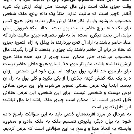
وقت چیزی ملک است ولی مال نیست؛ مثل اینکه ارزش یک شیء
آنقدر ناچیز است که مالیت ندارد. مثلاً یک دانه برنج، ملک شخص
محسوب می‌شود ولی از نظر عقلا ارزش مالی ندارد؛ یعنی هیچ کسی
برای یک دانه برنج حاضر نیست پول بدهد. حالا اینکه ضرورتی پیش
بیاید، این بحث دیگری است؛ اما به طور متعارف، چیزی مالیت دارد که
عقلا حاضر باشند به ازاء آن ثمن بپردازند؛ ما یبذل به ازاء الثمن؛ چیزی
که عقلا در برابر آن حاضر باشند یک چیزی را بدهند تا آن را بگیرند، مال
محسوب می‌شود. حتی ممکن است چیزی از دید همه عقلا هیچ
ارزشی نداشته باشد، مثل تار موی جدّ انسان؛ هیچ عاقلی حاضر نیست
برای تار موی جد فلانی، پول بپردازد؛ اما برای خود این شخص، ارزش
دارد یک لنگه کفش کهنه جدّش را از یکی بگیرد و کلی پول به ازاء آن
بدهد. اینجا یک غرض عقلائی تصویر می‌شود، ولو این غرض عقلائی
نوعی نیست و شخصی نیست. برای این شخص، این غرض عقلائی
قابل تصویر است. لذا ممکن است چیزی ملک باشد اما مال نباشد؛
این قابل تصویر است.
به هرحال در مورد آفریده‌های ذهنی باید به این سؤالات پاسخ داده
شود؛ به بیان دیگر، پذیرش تقسیم ملک به ملک مادی و معنوی،
وابسته به اتخاذ مبنا و پاسخ به این سؤالاتی است که عرض کردیم.