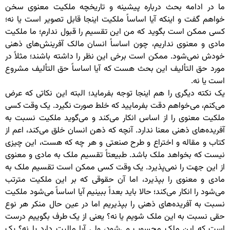
ما در ادامه بحث درباره پیشینه و تاریخچه ملکیت معنوی سخن
خواهم گفت و اینکه آیا اساساً ملکیت اینجا قابل تصویر است یا نه؛
کسی ممکن است بگوید که من این تقسیم را قبول ندارم؛ ما ملکیت
مادی و معنوی نداریم، چون اساساً انسان مالک آفرینش‌های ذهنی
خودش نمی‌شود. ممکن است برخی این نظر را داشته باشند؛ مثلاً در
مورد حق التألیف این بحث هست که آیا اساساً حق التألیف مشروع
است یا نه.
یک نکته دیگری را هم اینجا توجه بفرماید؛ البته این نکاتی که عرض
می‌کنم، می‌خواهم دقت بفرمایید که خلط صورت نگیرد. یک وقت کسی
ملکیت معنوی را از اساس انکار می‌کند و می‌گوید ملکیت نسبت به
آفریده‌های ذهنی معنا ندارد. آنچه که ذهن انسان خلق می‌کند، اعم از
کتاب و مقاله و اختراع و طرح صنعتی و هر چه که هست، این چیزی
نیست که بخواهد ملک باشد. طبیعتاً تقسیم ملک به مادی و معنوی
از این جهت را نمی‌پذیرد. یک وقت کسی ممکن است تقسیم ملک به
مادی و معنوی را بپذیرد، اما آن حقوقی که بر این ملکیت مترتب
می‌شود را انکار می‌کند؛ حالا باید بعداً ببینیم آیا اساساً می‌شود ملکیت
نسبت به آفریده‌های ذهنی را بپذیریم اما در عین حال منکر هر نوع
حقی نسبت به این ملک شویم یا نه؟ یعنی از یک طرف بگوییم درست
است که این ملک محسوب می‌شود، ولی آیا مالیت دارد یا نه؟ یک