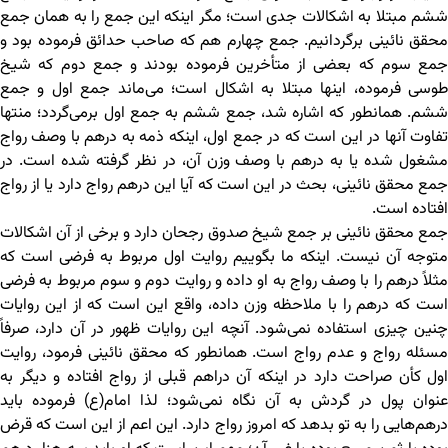
ششم مبتلا به اشکالات جدی است؛ مگر اینکه این جمع را به همان جمع
محقق نائینی برگردانیم. جمع چهارم هم که صاحب حدائق فرموده بود و
جمع سوم که بعضی از متأخرین فرموده بودند و جمع دوم که شیخ
طوسی فرموده، اینها مبتلا به اشکال است؛ می‌ماند جمع اول و جمع
ششم. همانطور که اشاره شد، جمع ششم به جمع اول برمی‌گردد؛ منتها
تفاوت آنها در این است که در جمع اول، اینکه ذمه به درهم با وصف رواج
مشغول شده یا به درهم با وصف وزن آن، در نظر گرفته شده است. در
جمع محقق نائینی، بحث در این است که آیا این درهم رواج دارد یا از رواج
افتاده است.
جمع محقق نائینی بر جمع شیخ صدوق رجحان دارد و برخی از آن اشکالات
متوجه آن نیست. اینکه ما بگوییم روایت اول مربوط به فرضی است که
مثلاً درهم را با وصف رواج به او داده و روایت دوم و سوم مربوط به فرضی
است که درهم را با ملاحظه وزن داده، واقع این است که از این روایات
چنین چیزی استفاده نمی‌شود. آنچه این روایات ظهور در آن دارد، صرفاً
مسئله رواج و عدم رواج است. همانطور که محقق نائینی فرمود، روایت
اول کأن صراحت دارد در اینکه آن دراهم قبلی از رواج افتاده و دیگر به
عنوان پول در گردش به آن نگاه نمی‌شود؛ لذا امام(ع) فرموده باید
درهم‌هایی را به تو بدهد که امروز رواج دارد. این اعم از این است که قرض