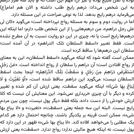
بوده یا ثمن مبیع بوده یا غیر آن؛ مهم این است که او باید سه هزار درهم
به این شخص می‌داد؛ درهم رایج طلب داشته و الان هم امام(ع)
می‌فرماید درهم رایج بدهد. لذا به نوعی صراحت در این مسئله دارد.
اما در روایت دوم و سوم به مسئله رواج نپرداخته است؛ می‌گوید «کان لی
علی رجل دراهم»، من درهم‌هایی را از این شخص طلب دارم؛ اما اینکه این
درهم‌ها رایج است یا نه، چیزی در این دو روایت نسبت به آن مطرح نشده
است. فقط تعبیر «اسقط السلطان تلک الدراهم» در آن آمده است؛
سلطان این درهم‌ها را ساقط کرده است.
ممکن است گفته شود که اینکه می‌گوید «اسقط السلطان»، این به معنای
از رواج افتادن است؛ آن دراهم را سلطان از رواج انداخته است. «عَنْ رَجُلٍ
اسْتَقْرَضَ دَرَاهِمَ مِنْ رَجُلٍ وَ سَقَطَتْ تِلْکَ الدَّرَاهِمُ»؛ اینجا بحث اسقط
السلطان نیست؛ می‌گوید این دراهم ساقط شده است، «أَوْ تَغَیَّرَتْ وَ لَا
یُبَاعُ بِهَا شَیْ‏ءٌ»؛ اینکه می‌گوید سقطت، یعنی ارزش آن کم شده و تغییر
کرده و دیگر با آن چیزی خریداری نمی‌شود. این معنایش آن نیست که کلا
ارزش خودش را از دست داده، بلکه فقط دیگر پول نیست، چون بین مردم
رایج نیست. البته این سه جمله یعنی «سقطت»، «تغیرت» و «لا یباع بها
شیء»، ممکن است قرینه بر یکدیگر باشند، چنانچه احتمال دارد هر کدام
یک مطلبی را می‌خواهد افاده کند. «لا یباع بها شیء» ظهور در این دارد که
پول نیست، نه اینکه هیچ مالیتی ندارد؛ رواج ندارد. «سقطت» یعنی ارزش