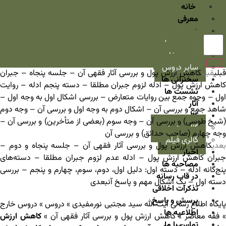
خانه
معرفی
دروس
دروس سطح
دروس خارج
سایر دروس
قبلی
قبلی
کاهش ارزش پول و بررسی آثار فقهی آن – جلسه پنجاه – جبران
سخنرانی ها
کاهش ارزش پول – ادله لزوم جبران مطلقا – دسته پنجم ادله – روایت
نشست ها
اول – وجوه جمع بین روایات متعارض – بررسی اشکال اول به وجه اول –
آثار
شاهد جمع و بررسی آن – اشکال دوم به وجه اول و بررسی آن – وجه دوم
گالری
(شیخ طوسی) و بررسی آن – وجه سوم (بعضی از متأخرین) و بررسی آن –
گالری تصاویر
وجه چهارم (صاحب حدائق) و بررسی آن
گالری فیلم
بعدی
کاهش ارزش پول و بررسی آثار فقهی آن – جلسه پنجاه و دوم –
اخبار
جبران کاهش ارزش پول – ادله عدم لزوم جبران مطلقا – دسته‌های
مصاحبه ها
پنج‌گانه ادله – دسته اول: دلیل اول، دوم، سوم، چهارم و پنجم – بررسی
در قاب رسانه
دسته اول – یک اشکال مهم و پاسخ آن
بعدی
تذکرات اخلاقی
پرسش و پاسخ
ایگاه اطلاع رسانی آیت الله سید مجتبی نورمفیدی
»
دروس
»
دروس خارج
اطلاعیه ها
فقه معاصر
»
کاهش ارزش پول و بررسی آثار فقهی آن
»
کاهش ارزش
تماس با ما