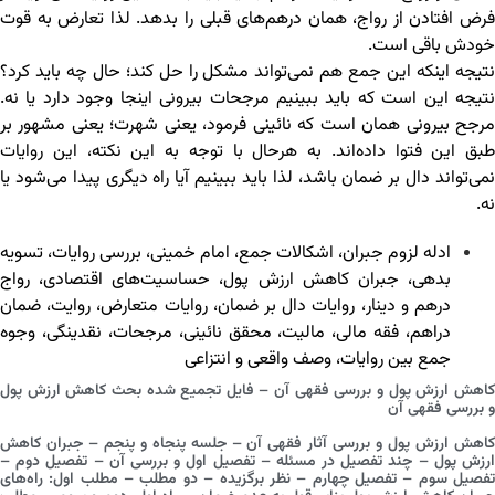
فرض افتادن از رواج، همان درهم‌های قبلی را بدهد. لذا تعارض به قوت
خودش باقی است.
نتیجه اینکه این جمع هم نمی‌تواند مشکل را حل کند؛ حال چه باید کرد؟
نتیجه این است که باید ببینیم مرجحات بیرونی اینجا وجود دارد یا نه.
مرجح بیرونی همان است که نائینی فرمود، یعنی شهرت؛ یعنی مشهور بر
طبق این فتوا داده‌اند. به هرحال با توجه به این نکته، این روایات
نمی‌تواند دال بر ضمان باشد، لذا باید ببینیم آیا راه دیگری پیدا می‌شود یا
نه.
ادله لزوم جبران
،
اشکالات جمع
،
امام خمینی
،
بررسی روایات
،
تسویه
بدهی
،
جبران کاهش ارزش پول
،
حساسیت‌های اقتصادی
،
رواج
درهم و دینار
،
روایات دال بر ضمان
،
روایات متعارض
،
روایت
،
ضمان
دراهم
،
فقه مالی
،
مالیت
،
محقق نائینی
،
مرجحات
،
نقدینگی
،
وجوه
جمع بین روایات
،
وصف واقعی و انتزاعی
کاهش ارزش پول و بررسی فقهی آن – فایل تجمیع شده بحث کاهش ارزش پول
و بررسی فقهی آن
کاهش ارزش پول و بررسی آثار فقهی آن – جلسه پنجاه و پنجم – جبران کاهش
ارزش پول – چند تفصیل در مسئله – تفصیل اول و بررسی آن – تفصیل دوم –
تفصیل سوم – تفصیل چهارم – نظر برگزیده – دو مطلب – مطلب اول: راه‌های