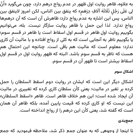
به علاوه، ظاهر روایت اول ظهور در عدم رواج درهم دارد، چون می‌گوید «أَنَّ
لِی عَلَى رَجُلٍ ثَلَاثَهَ آلَافِ دِرْهَمٍ» که ینفق بین الناس، لکن امروز لاینفق بین
الناس، پس این اشاره به عدم رواج دارد؛ ظاهرش آن است که آن درهم‌ها
رواج ندارد. لذا این حمل با ظاهر روایت سازگار نیست. بله، می‌توانیم
بگوییم روایت اول ظاهر در قسم اول اسقاط است یا ظاهر در قسم سوم؛
یا بگوییم ناظر به آنجایی است که به کلی از رواج افتاده و با مالیت آن کاری
ندارد؛ معلوم است که مالیت هم باقی است. چنانچه این احتمال هم
هست که ناظر به قسم سوم باشد. البته که ظهور روایت اول در قسم اول
اسقاط بیشتر است تا ظهور آن در قسم سوم.
اشکال سوم
اشکال دیگر این است که ایشان در روایت دوم اسقط السلطان را حمل
کرده بر تغیر در مالیت؛ یعنی کأن سلطان کاری کرده که تغییری در مالیت
آن ایجاد شده است؛ این هم خلاف ظاهر است. ظاهر «اسقط السلطان»
این نیست که او کاری کرده که قیمت پایین آمده، بلکه ظاهر آن همان
است که گفته شد، یعنی کأن این درهم را از رواج انداخته است.
جمع‌بندی
تا اینجا از وجوهی که به عنوان جمع ذکر شد، ملاحظه فرمودید که جمع