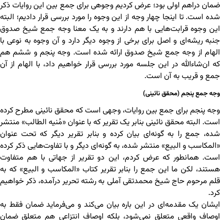
ضمان دراهم اولی بود؛ عرض کردیم وجوهی برای جمع بین این روایات ذکر
شده است. تا اینجا چهار وجه از این وجوه را مورد بررسی قرار دادیم؛ البته
این وجوه قرابت‌هایی با هم دارند و به یک معنا وجه جمع شیخ صدوق
جنبه ریشه‌ای و اصل برای برخی از وجوه دیگر دارد و آن وجوه به نوعی با
الهام از وجه جمع شیخ صدوق ارائه شده است. وجه پنجم و ششم هم
که ان‌شاءالله در این جلسه مورد بررسی قرار خواهیم داد، با الهام از آن
جمع و قریب به آن است.
وجه جمع پنجم (محقق نائینی)
وجه پنجم برای جمع بین روایات، وجهی است که محقق نائینی مطرح کرده
است. البته محقق نائینی بنابر یک تقریر که با عنوان «مُنیه الطالب» منتشر
شده، جمع را به گونه‌ای بیان کرده و بنابر تقریر دیگر که تحت عنوان
«المکاسب و البیع» منتشر شده، به گونه‌ای دیگر و با تفاوت‌هایی ذکر کرده
است. همانطور که عرض کردم، این دو تقریر از جهاتی با هم متفاوت
هستند، لکن ما این جمع را بنابر تقریر کتاب «المکاسب و البیع» که به
قلم مرحوم حاج شیخ محمدتقی آملی به رشته تحریر درآمده، ذکر خواهیم
کرد.
ایشان یک مقدمه‌ای در این باره بیان می‌کند و می‌فرماید ضمان فقط به
اوصاف واقعی متعلق نمی‌شود، بلکه اوصاف انتزاعی هم متعلق ضمان