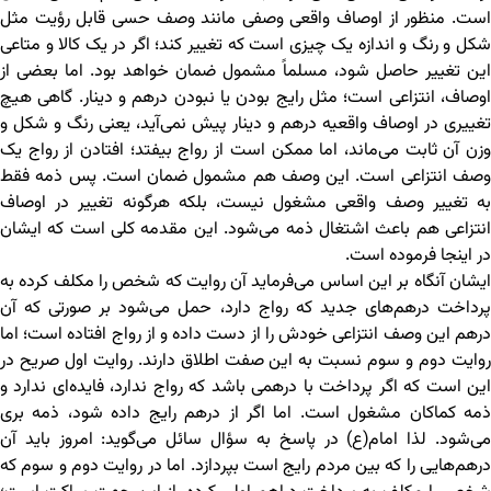
است. منظور از اوصاف واقعی وصفی مانند وصف حسی قابل رؤیت مثل
شکل و رنگ و اندازه یک چیزی است که تغییر کند؛ اگر در یک کالا و متاعی
این تغییر حاصل شود، مسلماً مشمول ضمان خواهد بود. اما بعضی از
اوصاف، انتزاعی است؛ مثل رایج بودن یا نبودن درهم و دینار. گاهی هیچ
تغییری در اوصاف واقعیه درهم و دینار پیش نمی‌آید، یعنی رنگ و شکل و
وزن آن ثابت می‌ماند، اما ممکن است از رواج بیفتد؛ افتادن از رواج یک
وصف انتزاعی است. این وصف هم مشمول ضمان است. پس ذمه فقط
به تغییر وصف واقعی مشغول نیست، بلکه هرگونه تغییر در اوصاف
انتزاعی هم باعث اشتغال ذمه می‌شود. این مقدمه کلی است که ایشان
در اینجا فرموده است.
ایشان آنگاه بر این اساس می‌فرماید آن روایت که شخص را مکلف کرده به
پرداخت درهم‌های جدید که رواج دارد، حمل می‌شود بر صورتی که آن
درهم این وصف انتزاعی خودش را از دست داده و از رواج افتاده است؛ اما
روایت دوم و سوم نسبت به این صفت اطلاق دارند. روایت اول صریح در
این است که اگر پرداخت با درهمی باشد که رواج ندارد، فایده‌ای ندارد و
ذمه کماکان مشغول است. اما اگر از درهم رایج داده شود، ذمه بری
می‌شود. لذا امام(ع) در پاسخ به سؤال سائل می‌گوید: امروز باید آن
درهم‌هایی را که بین مردم رایج است بپردازد. اما در روایت دوم و سوم که