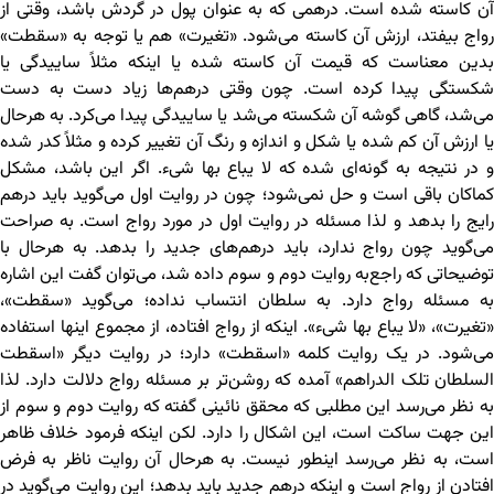
آن کاسته شده است. درهمی که به عنوان پول در گردش باشد، وقتی از
رواج بیفتد، ارزش آن کاسته می‌شود. «تغیرت» هم یا توجه به «سقطت»
بدین معناست که قیمت آن کاسته شده یا اینکه مثلاً ساییدگی یا
شکستگی پیدا کرده است. چون وقتی درهم‌ها زیاد دست به دست
می‌شد، گاهی گوشه آن شکسته می‌شد یا ساییدگی پیدا می‌کرد. به هرحال
یا ارزش آن کم شده یا شکل و اندازه و رنگ آن تغییر کرده و مثلاً کدر شده
و در نتیجه به گونه‌ای شده که لا یباع بها شیء. اگر این باشد، مشکل
کماکان باقی است و حل نمی‌شود؛ چون در روایت اول می‌گوید باید درهم
رایج را بدهد و لذا مسئله در روایت اول در مورد رواج است. به صراحت
می‌گوید چون رواج ندارد، باید درهم‌های جدید را بدهد. به هرحال با
توضیحاتی که راجع‌به روایت دوم و سوم داده شد، می‌توان گفت این اشاره
به مسئله رواج دارد. به سلطان انتساب نداده؛ می‌گوید «سقطت»،
«تغیرت»، «لا یباع بها شیء». اینکه از رواج افتاده، از مجموع اینها استفاده
می‌شود. در یک روایت کلمه «اسقطت» دارد؛ در روایت دیگر «اسقطت
السلطان تلک الدراهم» آمده که روشن‌تر بر مسئله رواج دلالت دارد. لذا
به نظر می‌رسد این مطلبی که محقق نائینی گفته که روایت دوم و سوم از
این جهت ساکت است، این اشکال را دارد. لکن اینکه فرمود خلاف ظاهر
است، به نظر می‌رسد اینطور نیست. به هرحال آن روایت ناظر به فرض
افتادن از رواج است و اینکه درهم جدید باید بدهد؛ این روایت می‌گوید در