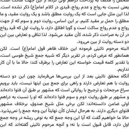
شخص را مکلف به پرداخت دراهم اولی کرده، از این جهت ساکت است؛
یعنی نسبت به رواج و عدم رواج، قیدی در کلام امام(ع) ذکر نشده است.
لذا این مثل جایی است که یک روایت مطلق باشد و یک روایت مقید، و ما
مطلق را حمل بر مقید کنیم. بر این اساس، روایت دوم و سوم که از جهت
رواج و عدم رواج ساکت است و گویا اطلاق دارد، با روایت اول که قید رواج
در آن به صراحت ذکر شده، کأن مقید می‌شود. لذا تنافی و تعارض بین این
دو دسته روایت از بین می‌رود.
البته مرحوم نائینی فرموده این خلاف ظاهر قول امام(ع) است. لکن
همانطور که عرض کردم، در تقریر دیگر که شبیه جمع شیخ طوسی است،
با تقدیر کلمه قیمت خواسته این تعارض را برطرف کند؛ حالا ما با آن کار
نداریم.
آنگاه محقق نائینی بعد از این بررسی‌ها می‌فرماید چون این دو دسته
روایت با هم تعارض دارند و راهی برای جمع بین اینها نیست، باید برویم
سراغ مرجحات و ترجیح با روایاتی است که مشهور بر طبق آن فتوا داده‌اند
و مشهور بر طبق روایت دوم و سوم فتوا داده‌اند که او را نسبت به دراهم
اولی ضامن دانسته‌اند؛ لکن برخی مثل شیخ صدوق، برخلاف مشهور
فتوای دیگری دارند. به هرحال ایشان کأن نهایتاً این وجه جمع را نمی‌پذیرد.
حالا ما خواهیم گفت که آیا این وجه جمع که به نوعی ریشه در وجه جمع
اول دارد، قابل قبول است یا نه؛ و آنچه مرحوم نائینی گفته‌اند که این