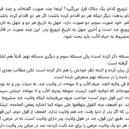
تزویج کدام یک ملاک قرار می‌گیرد؟ اینجا چند صورت گفته‌اند و چند فر
بدهد؛ دیگر اینکه هر دو اقدام کرده باشند؛ اگر هر دو اقدام کرده باشند
لعلم. خود صورت سوم، دو صورت دارد: جهل به تاریخ هر دو و جهل به تاری
تزویج جد است و أخری جهل به تاریخ تزویج پدر. این چند صورت در قال
مشروط به حیاه الأب، باید بحث شود.
سئله ذکر کرده است؛ یکی مسئله سوم و دیگری مسئله نهم. قبلاً هم اشار
 گرفته است.
 بیان کرده و البته نظر خودش را هم ذکر کرده است. لکن مطالب بعدی ک
ح شده را در مسئله نهم متعرض شده است.
ی ولایه الجد حیاه الأب و لا موته»، در ولایت جد، نه حیات پدر و نه مو
ه‌اند که «ولایه الجد لیست منوطه بحیاه الأب و لا موته». ایشان سپ
عیف»، این قول دوم است؛ صاحب عروه می‌فرماید اینکه ولایت جد مشروط ب
د. «و أضعف منه القول بتوقفها على موته کما اختاره بعض العامه‌». ایشا
ه اگر پدر از دنیا رفت، جد هم ولایت ندارد. اضعف از قول دوم، این قو
د. طبق این قول، جد در طول ولایت پدر دارای ولایت است، نه در عرض. آ
هر دو یک ولایت عرضی را برای جد ثابت کردند؛ جد در عرض پدر ولایت دارد