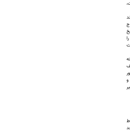
،
د
ج
خ
ا
ت
ه
ف
ر
و
ر
ط
د