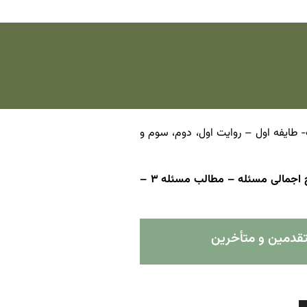
ول: روایات- طایفه اول – روایت اول، دوم، سوم و
خارج فقه – جلسه شصت – مسئله ۳ – توضیح اجمالی مسئله – مطالب مسئله ۳ –