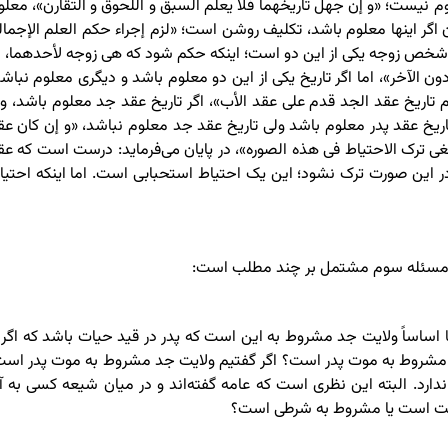
وم نیست؛ «و إن جهل تاریخهما فلا یعلم السبق و اللحوق و التقارن»، معلو
 اگر اینها معلوم باشد، تکلیف روشن است؛ «لزم إجراء حکم العلم الإجمال
ن شخص زوجه یکی از این دو است؛ اینکه حکم شود که هی زوجه لأحدهما، ب
 الآخر»، اما اگر تاریخ یکی از این دو معلوم باشد و دیگری معلوم نباشد
اریخ عقد الجد قدم على عقد الأب»، اگر تاریخ عقد جد معلوم باشد، ول
اریخ عقد پدر معلوم باشد ولی تاریخ عقد جد معلوم نباشد، «و إن کان عق
غی ترک الاحتیاط فی هذه الصوره»، در پایان می‌فرماید: درست است که عق
 این صورت ترک نشود؛ این یک احتیاط استحبابی است. اما اینکه احتیا
شد، مسئله سوم مشتمل بر چند مطلب است:
ا اساساً ولایت جد مشروط به این است که پدر در قید حیات باشد که اگر ا
نکه مشروط به موت پدر است؟ اگر گفتیم ولایت جد مشروط به موت پدر است
دارد. البته این نظری است که عامه گفته‌اند و در میان شیعه کسی به آ
ثابت است یا مشروط به شرطی است؟