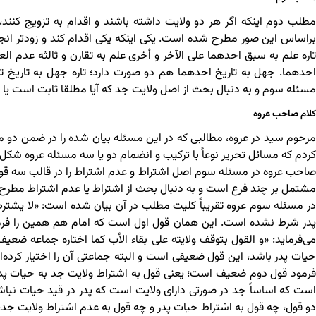
مطلب دوم اینکه اگر هر دو ولایت داشته باشند و اقدام به تزویج کنند، 
براساس این صور مطرح شده است. یکی اینکه یکی اقدام کند و زودتر انجام 
تاره علم به سبق احدهما علی الآخر و أخری علم به تقارن و ثالثه عدم ا
احدهما. جهل به تاریخ احدهما هم دو صورت دارد؛ تاره جهل به تاریخ 
مسئله سوم و به دنبال بحث از اصل ولایت جد که آیا مطلقا ثابت است یا 
کلام صاحب عروه
مرحوم سید در عروه، مطالبی که در این مسئله بیان شده را در ضمن دو م
کردم که مسائل تحریر نوعاً با ترکیب و انضمام دو یا سه مسئله عروه شکل
صاحب عروه در مسئله سوم اصل اشتراط و عدم اشتراط را در قالب سه قول
مشتمل بر چند فرع است و به دنبال بحث از اشتراط یا عدم اشتراط مطر
در مسئله سوم عروه تقریباً کلیت مطلب در آن بیان شده است: «لا یشترط ف
پدر شرط نشده است. این همان قول اول است که امام هم همین را فرمود
می‌فرماید: «و القول بتوقف ولایته على بقاء الأب کما اختاره جماعه ض
حیات پدر باشد، این قول ضعیفی است و البته جماعتی آن را اختیار کرده‌ان
فرمود قول دوم ضعیف است؛ یعنی قول به اشتراط ولایت جد به حیات پدر، ک
است که اساساً جد در صورتی دارای ولایت است که پدر در قید حیات نباش
دو قول، چه قول به اشتراط حیات پدر و چه قول به عدم اشتراط ولایت جد، 