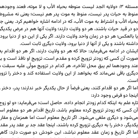
مسئله ۳: «ولایه الجد لیست منوطه بحیاه الأب و لا موته، فعند وج
منوط به حیات پدر نیست، منوط به موت پدر هم نیست؛ یعنی نه مشروط به
بحیاء الأب و اشتراط به موت الأب، که در ادامه اشاره خواهیم کرد. یعنی جد
دو در قید حیات باشند، هر دو ولایت دارند؛ ولایت آنها هم در عرض یکدیگر
یا بالعکس؛ هر دو در زمان واحد ولایت دارند. اگر یکی از این دو از دنیا ب
داشته باشند و یکی از آنها از دنیا برود، ولایت دیگری ثابت است.
ایشان در ادامه می‌فرماید: حالا که هر دو ولایت دارند، اگر هر دو اقدام ب
صورت آن کسی که زودتر تزویج کرده و مقدم است، تزویج او نافذ است و برای
عند وجودهما لم یبق محل للآخر»، هر کدام در تزویج مولّی علیه سبقت ب
دیگری باقی نمی‌ماند که بخواهد از این ولایت استفاده کند و دختر را تز
است.
اما اگر هر دو اقدام کنند، یعنی فرضاً از حال یکدیگر خبر ندارند؛ پدر، د
اینجا دو فرض وجود دارد:
تاره علم به اینکه کدام زودتر انجام داده، حاصل است؛ می‌فرماید: «و لو 
آن کسی که زودتر تزویج کرده معلوم باشد، تاریخ اقدام هر دو معلوم است،
می‌شود و دیگری ملغی می‌شود. اگر تاریخ معلوم است اما همزمان و مقارن با 
یکدیگر، دختر را به دیگری تزویج کرده باشند، اینجا عقد جد بر عقد پدر مق
اما اگر تاریخ و زمان عقد معلوم نباشد، این خودش دو صورت دارد: گا