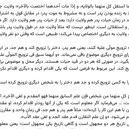
ودهما استقل کل منهما بالولایه، و إذا مات أحدهما اختصت بالآخر»؛ ولایت ج
 زنده بودن پدر است و نه مشروط به موت پدر؛ در مقابلِ قول به اشترا
 در زمان حیات پدر هم ولایت دارد؛ بعد از حیات پدر هم ولایت دارد. اگر ه
 و استقلالی است. اینطور نیست که مثلاً ولایت جد در طول ولایت پدر باش
رود، ولایت به دیگری اختصاص پیدا می‌کند؛ طبیعی است که وقتی دو نفر ولای
ه تزویج مولّی علیه کنند، یعنی هم پدر، دختر را تزویج کند و هم جد، در ای
 تزویج دیگری موضوع باقی نمی‌ماند. «و أیهما سبق فی تزویج المولّى علی
گیرد، در صورتی که هر دو در قید حیات هستند، دیگر محل و موضوعی برا
ویج کند. این مربوط به فرضی است که یکی اقدام کرده و دیگری اقدام نکرد
ختر را به کسی تزویج کرده و جد هم دختر را به شخص دیگری تزویج کرده است
زوج کل منهما من شخص فإن علم السابق منهما فهو المقدم و لغی الآخر»، اگ
 … می‌فرماید اگر معلوم است که یکی از آنها زودتر اقدام کرده، او مقد
هم این کار را کرده‌اند؛ مثلاً هم پدر و هم جد، فی زمانٍ واحد و مقارن ب
دم می‌شود. «و إن علم التقارن قدم عقد الجد و لغی عقد الأب».
هی تاریخ هر دو مجهول است و گاهی تاریخ یکی مجهول است؛ یعنی معلو