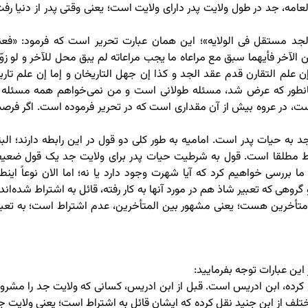
امه، جد در طول ولایت پدر دارای ولایت است؛ یعنی وقتی پدر از دنیا رفت
جد مستقل فی الولایه»؛ این همان عبارت تحریر است که فرمود: «فعن
ن الآخر فأیهما سبق مع مراعاه ما یجب مراعاته لم یبق محل للآخر و لو زوّ
علم التقارن قدم عقد الجد و کذا إن جهل التاریخان و إما إن علم تاری
مانطور که عرض شد، مسئله طولانی است و من نمی‌خواهم همه مسئله ر
ت، در عروه بیش از آن مقداری است که در تحریر فرموده است. اگر فرص
 حیات پدر است. امامیه به طور کلی دو قول در این رابطه دارند؛ البت
اط مطلقا است. قول به شرطیت حیات پدر برای ولایت جد یک قول ضعی
رسی خواهیم کرد که آیا شهرت وجود دارد یا نه؛ اما الان نوعاً اینطو
ی که تعبیر شاذ هم در مورد آنها به کار رفته، قائل به اشتراط شده‌اند 
متأخرین هست؛ یعنی مشهور بین المتأخرین، عدم اشتراط است؛ به تعبی
ین عبارات توجه بفرمایید:
کرده، ابن ادریس است. قبل از ابن ادریس، کسانی که ولایت جد را مشرو
ختلف از ابن جنید نقل کرده که ایشان قائل به اشتراط است؛ یعنی ولایت ج