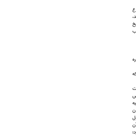
ع
،
خ
ب
ه
ه
ت
س
ه
ن
ل
ن
؛