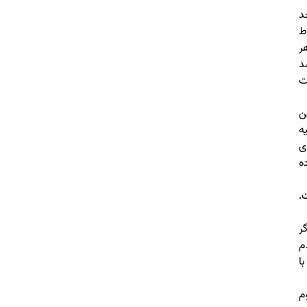
د
ط
ر
د
ت
ن
ه
ی
ه
.
ر
م
ا
م