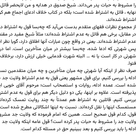
را مشروط به حیات پدر می‌داند. شیخ صدوق در هدایه و من لایحضر قائل
نهایه ، قائل به اشتراط شده است؛ بلکه در کتاب خلاف ادعای اجماع هم کرده 
اشتراط شده‌‌اند.
از مجموع نظرات فقهای متقدم بدست می‌آید که چه‌بسا قول به اشتراط د
در مقابل، برخی هم قائل به عدم اشتراط شده‌اند؛ مثلاً شیخ مفید در مقنعه 
عدم اشتراط شده‌اند. یعنی در واقع چون عبارات آنها اطلاق دارد، گویا نظر 
پس شهرتی که ادعا شده، چه‌بسا بیشتر در میان متأخرین است. اما در می
شهرتی در کار است یا نه … البته شهرت قدمایی خیلی ارزش دارد، برخلا
فتوا.
صرف نظر از اینکه آیا شهرتی چه میان متأخرین و چه میان متقدمین نسبت 
ادله را بررسی کنیم. برای قول مشهور یعنی قول به عدم اشتراط ولایت جد به
شده است. عمده ادله، روایات و استصحاب است؛ مرحوم آقای خویی این د
پذیرفته است. علاوه بر اینها، یکی دو دلیل دیگر هم برای قول به عدم اشترا
بررسی کنیم. قائلین به اشتراط هم عمدتاً به چند روایت تمسک کرده‌ان
مستمسک اینها را نقل کرده‌اند. نسبت به اینها اشکالاتی مطرح شده است. اد
قول، کدام قول صحیح است. همین که امام فرموده که ولایت جد مشروط 
ولایت جد را مشروط به حیات پدر کرده است؟ قول عامه اینکه ولایت جد 
ادله را باید بررسی کنیم و بعد ببینیم حق در مسئله کدام است.