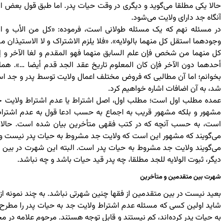
حالا یکی مطلقا می‌گوید و دیگری در وقت حیات پدر. اما طبق قول بعض الع
آنگاه جد دارای ولایت می‌شود.
در مسئله نهم که یک مسئله طولانی است، فرموده: «کل من الأب و ال
وجودهما استقل کل منهما بالولایه». «فلا یلزم الاشتراک و لا الاستیذان م
کل منهما من شخص فإن علم السابق منهما فهو المقدم و لغا الآخر و إن 
أحدهما دون الآخر فإن کان المعلوم تاریخ عقد الجد قدم أیضا …». ه
بخوانم؛ اما آن مطالبی که فروض مختلف اعمال ولایت توسط پدر و جد اس
شد، به آن اضافات اشاره خواهیم کرد.
عمده مطلب اول است؛ مطلب اول، اصل اشتراط یا عدم اشتراط ولایت جد به
مشهور و بلکه مشهور قریب به اجماع به حسب ادعا قول به عدم اشتر
است، به حسب آنچه که در کتب فقهی متأخرین بیان شده است. حالا ما بر
می‌گویند که مشهور این است که ولایت جد مشروط به حیات پدر نیست و گروه
می‌گویند ولایت جد مشروط به حیات پدر است. البته این شهرت در بین 
دیگر، ثبوت الولایه للجد مطلقا، چه پدر قید حیات باشد و چه نباشد.
شهرت بین متقدمین و متأخرین
بعید نیست در بین متقدمین از فقها چنین شهرتی نباشد. به چند نمونه از ا
شاید اولین کسی که مسئله عدم اشتراط ولایت جد به حیات پدر را مطرح 
به حیات پدر کرده‌اند، کم نیستند و قابل توجه هستند. مرحوم علامه در م