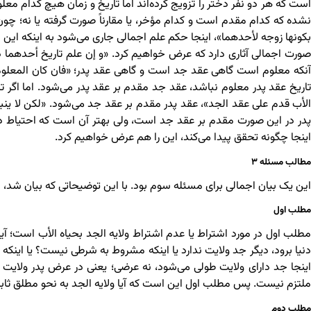
است که هر دو نفر دختر را تزویج کرده‌اند اما تاریخ و زمان هیچ کدام معل
نشده که کدام مقدم است و کدام مؤخر، یا مقارناً صورت گرفته یا نه؛ چون
بکونها زوجه لأحدهما»، اینجا حکم علم اجمالی جاری می‌شود به اینکه ای
صورت اجمالی آثاری دارد که عرض خواهیم کرد. «و إن علم تاریخ أحدهما دون
آنکه معلوم است گاهی عقد جد است و گاهی عقد پدر؛ «فان کان المعلوم ت
تاریخ عقد پدر معلوم نباشد، عقد جد مقدم بر عقد پدر می‌شود. اما اگر ت
الأب قدم على عقد الجد»، عقد پدر مقدم بر عقد جد می‌شود. «لکن لا ینب
پدر در این صورت مقدم بر عقد جد است، ولی بهتر آن است که احتیاط در
اینجا چگونه تحقق پیدا می‌کند، این را هم عرض خواهیم کرد.
مطالب مسئله ۳
این یک بیان اجمالی برای مسئله سوم بود. با این توضیحاتی که بیان 
مطلب اول
مطلب اول در مورد اشتراط یا عدم اشتراط ولایه الجد بحیاه الأب است؛ آی
دنیا برود، دیگر جد ولایت ندارد یا اینکه مشروط به شرطی نیست؟ یا ای
اینجا جد دارای ولایت طولی می‌شود، نه عرضی؛ یعنی در عرض پدر ولایت ن
ملتزم نیست. پس مطلب اول این است که آیا ولایه الجد به نحو مطلق 
مطلب دوم