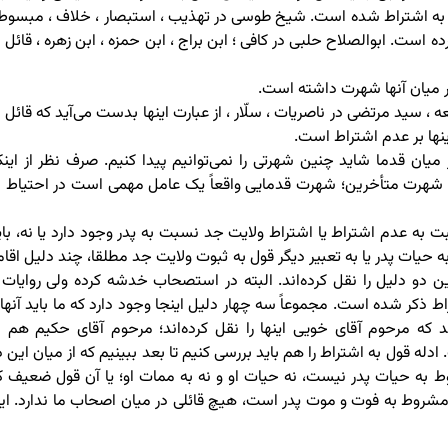
 به اشتراط شده است. شیخ طوسی در تهذیب ، استبصار ، خلاف ، مبسوط 
است. ابوالصلاح حلبی در کافی ؛ ابن براج ، ابن حمزه ، ابن زهره ، قائل ب
ر میان آنها شهرت داشته است.
، سید مرتضی در ناصریات ، سلّار ، از عبارت اینها بدست می‌آید که قائل ب
اینها بر عدم اشتراط است.
ان قدما شاید چنین شهرتی را نمی‌توانیم پیدا کنیم. صرف نظر از اینک
ف شهرت متأخرین؛ شهرت قدمایی واقعاً یک عامل مهمی است در احتیاط د
به عدم اشتراط یا اشتراط ولایت جد نسبت به پدر وجود دارد یا نه، بای
 حیات پدر یا به تعبیر دیگر قول به ثبوت ولایت جد مطلقا، چند دلیل اقام
و دلیل را نقل کرده‌اند. البته در استصحاب خدشه کرده ولی روایات ر
ط ذکر شده است. مجموعاً سه چهار دلیل اینجا وجود دارد که ما باید آنها ر
د که مرحوم آقای خویی اینها را نقل کرده‌اند؛ مرحوم آقای حکیم هم د
له قول به اشتراط را هم باید بررسی کنیم تا بعد ببینیم که از میان این د
به حیات پدر نیست، نه حیات او و نه به ممات او؛ یا آن قول ضعیف ک
مشروط به فوت و موت پدر است، هیچ قائلی در میان اصحاب ما ندارد. ای