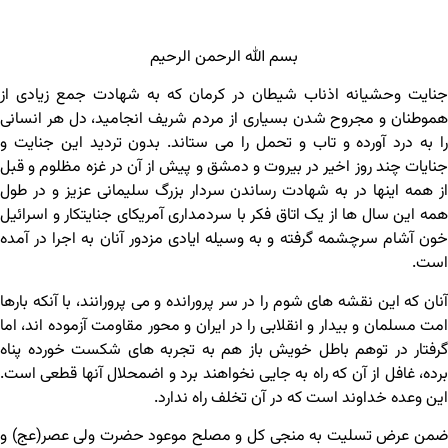
بسم الله الرحمن الرحیم
جنایت وحشیانه اذناب شیطان در کرمان که به شهادت جمع زیادی از
هموطنان و مجروح شدن بسیاری از مردم شریف انجامید، دل هر انسانی
را به درد آورده و تاب و تحمل را می ‏ستاند. بدون تردید این جنایت و
جنایات چند روز اخیر در بیروت و دمشق و پیش از آن در غزه مظلوم و قبل
از همه اینها در به شهادت رساندن سردار بزرگ سلیمانی عزیز و در طول
همه این سال ها از یک اتاق فکر با سردمداری آمریکای جنایتکار و اسرائیل
خون آشام سرچشمه گرفته و به وسیله ایادی مزدور آنان به اجرا در آمده
است.
آنان که این نقشه‎ های شوم را در سر پرورانده و می پرورانند، با آنکه بارها
امت مسلمان و بیدار و انقلابی را در ایران و محور مقاومت آزموده اند، اما
گرفتار در توهم باطل خویش باز هم به تجربه های شکست خورده پناه
برده، غافل از آن که راه به جایی نخواهند برد و اضمحلال آنها قطعی است.
این وعده خداوند است که در آن تخلف راه ندارد.
ضمن عرض تسلیت به منجی کل و مصلح موعود حضرت ولی عصر(عج) و