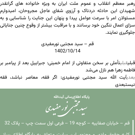
رهبر معظم انقلاب و عموم ملت ایران به ویژه خانواده های گرانقدر
شهیدان این حادثه دردناک و آرزوی شفای عاجل مجروحان، امیدوارم
مسئولان امر با سرعت عوامل پیدا و پنهان این جنایت را شناسایی و به
سزای اعمال ننگین خود برسانند و با مراقبت بیشتر از وقوع چنین جنایاتی
جلوگیری نمایند.‎
قم – سید مجتبی نورمفیدی
1402/10/14
قبلی
قبلی
تأملی بر سخن متفاوتی از امام خمینی: جبراییل بعد از پیامبر بر
فاطمه زهرا هم نازل می‌شد
بعدی
آیت الله سید مجتبی نورمفیدی: اگر فقه، معاصر نباشد، فقه
نیست
بعدی
قم – خیابان صفاییه – کوچه 19 – فرعی اول سمت چپ – پلاک 32
کلیه حقوق مادی و معنوی این سایت متعلق به پایگاه اطلاع رسانی