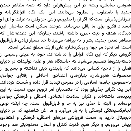
هنرهای نمایشی، ریشه در این پیش‌فرض دارد که همه مظاهر تمدن
جدید را نامطلوب و مطرود می‌دانند. این، یک نگاه افراط‌گرایانه و
غیرقابل‌پذیرش است که اگر آن را بپذیریم، راهی جز رفتن به عزلت و انزوا و
انسداد فکری برای ما باقی نمی‌ماند. هرچند ممکن است صاحبان این
دیدگاه، هدف و نیّت خیری داشته باشند، چنان‌که این دغدغه‌شان که
مظاهر تمدن جدید، بشر را به بیراهه می‌برد تا حد بسیار زیادی قابل‌قبول
است؛ اما نحوه مواجهه و رویکردشان، عاری از یک منطق عقلانی است.
گروهی دیگر که این نگاه افراطی را نداشته‌اند، خود، به طیفی وسیعی از
دسته‌بندی‌ها تقسیم می‌شود که خاستگاه هنر و غلبه تولیدات در دنیای
فعلی را از ناحیه کسانی می‌دانند که پایبندی دینی نداشته‌ و بسیاری از
محصولات هنری‌شان، بنیان‌های اعتقادی، اخلاقی و رفتاری جوامع،
به‌خصوص جامعه اسلامی را در معرض تهدید قرار داده و سُست کرده‌اند.
این یک نگرانی جدّی‌ای بوده که متصدیان امر ترویج دین، نسبت به این
پدیده‌ها داشته‌اند و نگران سلامت اعتقادی، اخلاقی و فرهنگی جوامع
بوده‌اند و البته تا حدّی نیز به جا و قابل‌قبول است، چه اینکه نوعی
لجام‌گسیختگی فرهنگی را به بار می‌آورد و ما الآن شاهدیم که در دنیای
دیجیتال داریم به سمت فروپاشی مرزهای اخلاقی، فرهنگی و اعتقادی
پیش می‌رویم، و دیگر هیچ قدرت کنترل و اعمال محدودیتی هم وجود