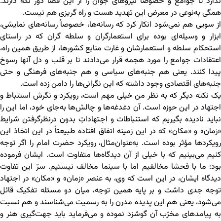
ندارد تا جوامع و خصوصاً نیروهای جوان را از این فضا دور نگه دارند.
همگی به‌نوعی در معرض این تهدید هست و راه گریزی هم نیست.
از سویی هم نمی‌شود انکار کرد که رسانه‌ها، خصوصاً رسانه‌های نمایشی،
ابزار و وسیله‌ای بوده برای استعمارگران و سلطه گران که در راستای
استحکام سلطه و استعمارشان و غارت منابع کشورها، از طریق همین راه،
اعتقادات جوامع را مورد هجمه قرار می‌دادند تا بر قلب و دل آنها رسوخ
پیدا کنند. یعنی هم جنبه‌های سیاسی و هم جنبه‌های فرهنگی و حتی
جنبه‌های اقتصادی وجود داشته که این نگرانی‌ها را دامن زده است.
یک نکته دیگر که به نظر من خیلی مهم است، رویکرد و نگرش استنباط و
اجتهاد در این حوزه است. آن دغدغه‌ها و چالش‌ها به‌جای خود، اما این را
نباید نادیده بگیریم که استنباطات و اجتهاداتِ بدون درنظرگرفتن شرایط
«زمان» و «مکان» که در این زمینه اتفاق افتاده طبیعتاً در این اتخاذ این
رویکردها مؤثر بوده است. به‌عنوان‌مثال، رویکرد حضرت امام را اگر توجه
کنیم می‌بینیم که با خیلی از آن دیدگاه‌ها متفاوت است. ایشان فرموده
بود: ما با فحشا مخالفیم اما با سینما مخالف نیستیم. سرّ این تفاوت
دیدگاه ایشان، در این است که وی، به عنصر «زمان» و «مکان» در اجتهاد
توجه جدی داشت و بر پایه همین توجه، میان دو مسئله تفکیک قائل
می‌شود، یعنی هم این پدیده مدرن را به رسمیت می‌شناسند و هم نسبت
به پیامدهای مخرّب آن گوشزد نموده و می‌فرماید باید جهت‌گیری هنر و