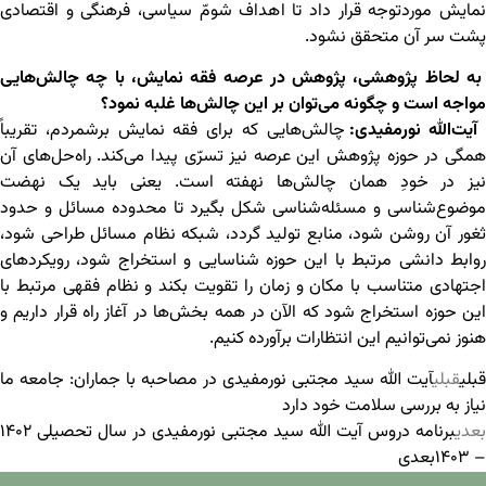
نمایش موردتوجه قرار داد تا اهداف شومّ سیاسی، فرهنگی و اقتصادی
پشت سر آن متحقق نشود.
به لحاظ پژوهشی، پژوهش در عرصه فقه نمایش، با چه چالش‌هایی
مواجه است و چگونه می‌توان بر این چالش‌ها غلبه نمود؟
آیت‌ﷲ نورمفیدی:
چالش‌هایی که برای فقه نمایش برشمردم، تقریباً
همگی در حوزه پژوهش این عرصه نیز تسرّی پیدا می‌کند. راه‌حل‌های آن
نیز در خودِ همان چالش‌ها نهفته است. یعنی باید یک نهضت
موضوع‌شناسی و مسئله‌شناسی شکل بگیرد تا محدوده مسائل و حدود
ثغور آن روشن شود، منابع تولید گردد، شبکه نظام مسائل طراحی شود،
روابط دانشی مرتبط با این حوزه شناسایی و استخراج شود، رویکردهای
اجتهادی متناسب با مکان و زمان را تقویت بکند و نظام فقهی مرتبط با
این حوزه استخراج شود که الآن در همه بخش‌ها در آغاز راه قرار داریم و
هنوز نمی‌توانیم این انتظارات برآورده کنیم.
قبلی
قبلی
آیت الله سید مجتبی نورمفیدی در مصاحبه با جماران: جامعه ما
نیاز به بررسی سلامت خود دارد
بعدی
برنامه دروس آیت الله سید مجتبی نورمفیدی در سال تحصیلی ۱۴۰۲
– ۱۴۰۳
بعدی