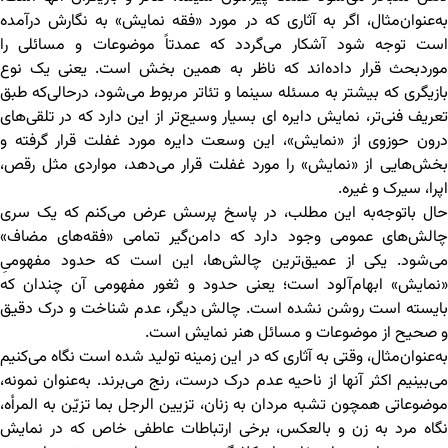
به‌عنوان‌مثال، اگر به آثاری که در مورد «فقه نمایش» به نگارش درآمده
است توجه شود آشکار می‌گردد که عمدتاً موضوعات و مسائلی را
موردبحث قرار داده‌اند که ناظر به همین بخش است. یعنی یک نوع
بازیگری که بیشتر به مسئله سینما و تئاتر مربوط می‌شود، درحالی‌که طبق
تعریف فنی‌تر، نمایش دایره ای بسیار وسیع‌تر از این دارد که در تلقی‌های
درون حوزوی از «نمایش»، این وسعت دایره مورد غفلت قرار گرفته و
بخش‌هایی از «نمایش» را مورد غفلت قرار می‌دهد، مواردی مثل رقص،
اپرا، سیرک و غیره.
حال باتوجه‌به این مطلب، در پاسخ پرسش عرض می‌کنم که یک سری
چالش‌های عمومی وجود دارد که دامن‌گیر تمامی «فقه‌های مضاف»
می‌شود. یکی از عمیق‌ترین چالش‌ها، این است که حدود مفهومیِ
«نمایش» ابهام‌آلود است؛ یعنی حدود و ثغور مفهومی آن چندان که
بایسته است روشن نشده است. چالش دیگر، عدم شناخت و درک دقیق
و صحیح از موضوعات و مسائل هنر نمایش است.
به‌عنوان‌مثال، وقتی به آثاری که در این زمینه تولید شده است نگاه می‌کنیم
می‌بینیم اکثر آنها از ناحیه عدم درک درست، رنج می‌برند. به‌عنوان نمونه،
موضوعاتی همچون تشبه مردان به زنان، تزیین الرجل بما تزیّن به المرأه،
نگاه مرد به زن و بالعکس، برخی ارتباطات عاطفی خاص که در نمایش