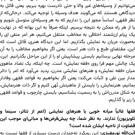
می‌توانیم از وسیله‌های غیر والا و حتی نادرست بهره ببریم، یعنی قائل به
دیدگاهی هستند که می‌گویند هدف وسیله را توجیه می‌کند. درحالی‌که از
نظر فقهی، اساساً مجوز این را نداریم که به هر وسیله‌ای متوسل شویم و
یا از هر راه ممکن به نتیجه برسیم. اینکه صرفاً به این بهانه که در نهایت
یک پیام ارزشمند اخلاقی به مخاطب منتقل می‌کنیم، هر امر منفی ‌ای را
به‌صورت عریان به نمایش بگذاریم. اما این دیدگاه هنری، قائل است که
این، مقتضای طبع و ذات هنر است، یعنی اگر بخواهیم مخاطب را به آن
مرحله نهایی برسانیم بایستی پیشاپیش او را از این مراحل بگذرانیم. این،
یک چالش مهم فرا روی «فقه نمایش» است. چه اینکه، یک تضاد ماهوی
میان «فقه نمایش» و هنرهای نمایشیِ مدرن، پدید می‌آورد که امر را دائر
مدار بین نفی و اثبات می‌کند؛ یعنی اگر بخواهیم به قواعد فقهی وفادار
بمانیم، هنرنمایش، را بایستی از ماهیتش تُهی کنیم و اگر ذات هنرنمایش،
به شکل مدرن‌اش را به رسمیت بشناسیم، بایستی چارچوب و قواعد فقهی
را زیر پا گذاریم.
فقها غالباً میانه خوبی با هنرهای نمایشی (اعم از تئاتر، سینما و
تلویزیون) ندارند. به نظر شما، چه پیش‌فرض‌ها و مبانی‌ای موجب این
قضاوت از ناحیه ایشان شده است؟
آیت‌ﷲ نورمفیدی:
این رویکرد نه‌چندان درستِ بسیاری از فقها نسبت به