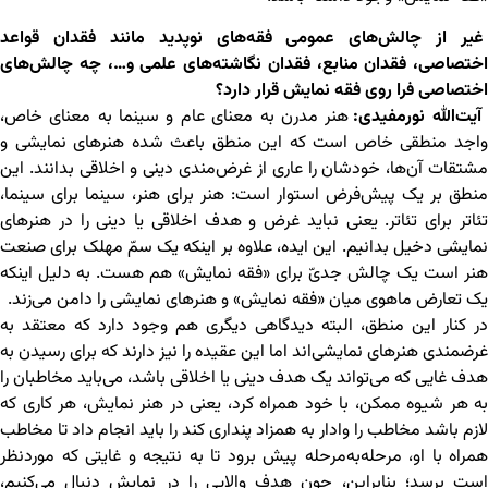
غیر از چالش‌های عمومی فقه‌های نوپدید مانند فقدان قواعد
اختصاصی، فقدان منابع، فقدان نگاشته‌های علمی و…، چه چالش‌های
اختصاصی فرا روی فقه نمایش قرار دارد؟
یت‌ﷲ نورمفیدی:
هنر مدرن به معنای عام و سینما به معنای خاص،
واجد منطقی خاص است که این منطق باعث شده هنرهای نمایشی و
مشتقات آن‌ها، خودشان را عاری از غرض‌مندی دینی و اخلاقی بدانند. این
منطق بر یک پیش‌فرض استوار است: هنر برای هنر، سینما برای سینما،
تئاتر برای تئاتر. یعنی نباید غرض و هدف اخلاقی یا دینی را در هنرهای
نمایشی دخیل بدانیم. این ایده، علاوه بر اینکه یک سمّ مهلک برای صنعت
هنر است یک چالش جدیّ برای «فقه نمایش» هم هست. به دلیل اینکه
یک تعارض ماهوی میان «فقه نمایش» و هنرهای نمایشی را دامن می‌زند.
در کنار این منطق، البته دیدگاهی دیگری هم وجود دارد که معتقد به
غرضمندی هنرهای نمایشی‌اند اما این عقیده را نیز دارند که برای رسیدن به
هدف غایی که می‌تواند یک هدف دینی یا اخلاقی باشد، می‌باید مخاطبان را
به هر شیوه ممکن، با خود همراه کرد، یعنی در هنر نمایش، هر کاری که
لازم باشد مخاطب را وادار به همزاد پنداری کند را باید انجام داد تا مخاطب
همراه با او، مرحله‌به‌مرحله پیش برود تا به نتیجه و غایتی که موردنظر
است برسد؛ بنابراین، چون هدف والایی را در نمایش دنبال می‌کنیم،