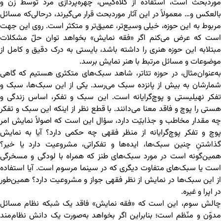
موردبحث است، استفاده از کلاه‌گیس، چهره‌پردازی مرد توسط زن و
بالعکس و… معمولاً در این آثار موردبحث قرار می‌گیرند، درحالی‌که مسائل
مربوط به این حوزه، خیلی وسیع‌تر، عمیق‌تر و متکثر است. روی این جهت
است که عرض می‌کنم اگر «فقه نمایش» بخواهد توان حلّ مشکلات
مبتلابه این حوزه هنری را داشته باشد، بایستی به درک دقیق و کامل از
موضوعات و مسائل مرتبط با هنر نمایش برسد.
به‌عنوان‌مثال، در حوزه تئاتر، شاهد سبک‌های متکثری هستیم که گاهی
شمارشان به بیش از پانزده سبک می‌رسد. یکی از این سبک‌ها، سبک و
تفکر نهیلیستی و پوچ‌گرایانه است. این سبک و تفکر، اساس زندگی و
هستی را پوچ و فاقد معنا می‌دانند. با قطع نظر از اینکه این سبک و تفکر
چه مقدار مخاطب و جذابیّت دارد، سؤال این است که اصولاً نمایش امر
پوچ و تفکر پوچ‌گرایانه از منظر فقهی چه حکمی دارد؟ آیا به نمایش
گذاشتنِ چنین سبک‌ها، ایده‌ها و تفکراتی، مشروعیت دارد یا خیر؟
همین‌گونه است در مورد سبک‌های طنز که همراه با لودگی و مسخرگی
است یا سبک‌های متفاوت دیگری که در سینما مرسوم است. آیا استفاده
از این سبک‌ها در نمایش از نظر فقهی جواز و مشروعیت دارد؟ همین‌طور
در اپرا و غیره.
چالش سوم، این است که «فقه نمایش» فاقد یک شبکه نظام مسائل
مدوّن و منّظم است؛ بنابراین اگر بخواهد به‌صورت یک دانش نظام‌مند