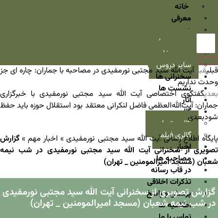
خانه
معرفی
دروس
دروس سطح
دروس خارج
سایر دروس
قبلی
قبلی
آیت الله سید مجتبی نورمفیدی در مصاحبه با جماران: چاره ای جز
سخنرانی ها
وحدت نداریم
نشست ها
بعدی
گفتگوی اختصاصی آیت الله سید مجتبی نورمفیدی با خبرگزاری
آثار
جماران: آیت‌الله‌العظمی فاضل لنکرانی معتقد بود استقلال حوزه باید حفظ
گالری
شود
بعدی
گالری تصاویر
گالری فیلم
ایگاه اطلاع رسانی آیت الله سید مجتبی نورمفیدی
»
اخبار مهم
»
گزارش
اخبار
تصویری از سخنرانی آیت الله سید مجتبی نورمفیدی در شب نیمه
مصاحبه ها
شعبان (مسجد امیرالمومنین _ تهران)
در قاب رسانه
تذکرات اخلاقی
گزارش تصویری از سخنرانی آیت الله سید مجتبی نورمفیدی
پرسش و پاسخ
در شب نیمه شعبان (مسجد امیرالمومنین _ تهران)
اطلاعیه ها
تماس با ما