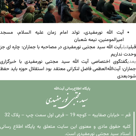
آیت الله نورمفیدی
،
تولد امام زمان علیه السلام
،
مسجد
امیرالمومنین
،
نیمه شعبان
قبلی
قبلی
آیت الله سید مجتبی نورمفیدی در مصاحبه با جماران: چاره ای جز
وحدت نداریم
بعدی
گفتگوی اختصاصی آیت الله سید مجتبی نورمفیدی با خبرگزاری
جماران: آیت‌الله‌العظمی فاضل لنکرانی معتقد بود استقلال حوزه باید حفظ
شود
بعدی
قم – خیابان صفاییه – کوچه 19 – فرعی اول سمت چپ – پلاک 32
کلیه حقوق مادی و معنوی این سایت متعلق به پایگاه اطلاع رسانی
استاد سید مجتبی نورمفیدی است.