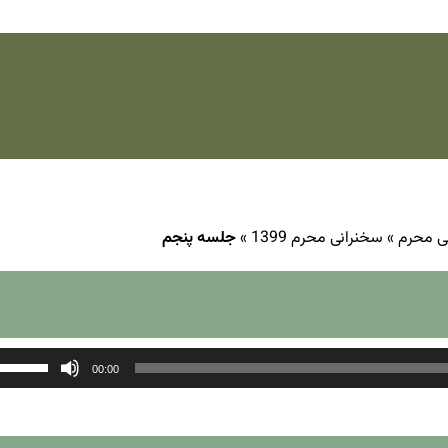
ی محرم
»
سخنرانی محرم 1399
»
جلسه پنجم
00:00