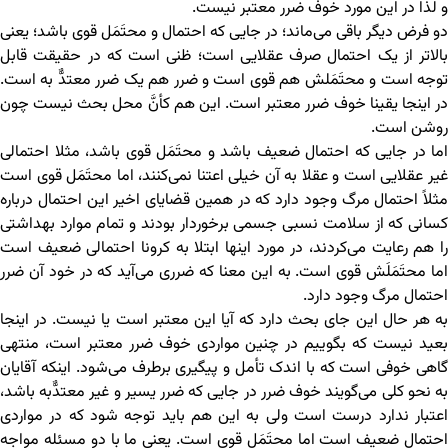
و لذا در این مورد خوف ضرر معتبر نیست.
دو فرض دیگر باقی می‌ماند؛ در جایی که احتمال و محتَمَل قوی باشد؛ یعنی
بالاتر از یک احتمال صرف عقلایی است؛ ظنی است که در حقیقت قابل
توجه است و محتَمَلش هم قوی است و ضرر هم یک ضرر معتدٌّ به است.
در اینجا یقینا خوف ضرر معتبر است. این هم کأنَّ محل بحث نیست چون
روشن است.
اما در جایی که احتمال ضعیف باشد و محتَمَل قوی باشد، مثلا احتمالی
غیر عقلایی است و عقلا به آن خیلی اعتنا نمی‌کنند، اما محتَمَل قوی است
مثلاً احتمال مرگ وجود دارد که در همین قضایای اخیر این احتمال درباره
کسانی که از سلامت نسبی جسمی برخوردار بودند و تمام موارد بهداشتی
را هم رعایت می‌کردند، در مورد اینها ابتلا به کرونا احتمالی ضعیف است
اما محتَمَلَش قوی است. به این معنا که ضرری می‌آید که در خود آن ضرر
احتمال مرگ وجود دارد.
به هر حال این جای بحث دارد که آیا این معتبر است یا نیست. در اینجا
بعید نیست که بگوییم در چنین مواردی خوف ضرر معتبر است، منتهی
گاهی خوفی است که با اندک تأمل و پیگیری برطرف می‌شود. اینکه آقایان
به نحو کلی می‌گویند خوف ضرر در جایی که ضرر یسیر و غیر معتدٌّبه باشد،
اعتبار ندارد درست است ولی به این هم باید توجه شود که در مواردی
احتمال ضعیف است اما محتَمَل قوی است. یعنی ما با دو مسئله مواجه