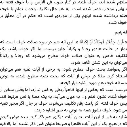
ملتزم شده اند، خوف فتنه در کنار ضرب فی الأرض و یا خوف فتنه به
تنهایی موجب قصر شده است. به هر حال تکلیف وجوب تمام با خوف
فتنه برداشته شده؛ اینهم یکی از مواردی است که حکم در آن معلّق بر
خوف شده.
آیه پنجم
« فَإِنْ خِفْتُمْ فَرِجَالًا أَوْ رُکْبَانًا ». این آیه هم در مورد صلات خوف است که
نماز در حالت عادی رجالا و رکباناً جایز نیست اما اگر خوف باشد، یک
تکلیف خاصی به عنوان صلات خوف مطرح می‌شود که رجالا و رکباناً
می‌توان به این شکل اقامه شود.
اگر بخواهد بحث خوف مطرح شود، به برخی از آیات تقیه هم می‌توان
استناد کرد. مثلا در برخی از آیات که بحث تقیه مطرح شده، به نوعی
مسئله خوف هم مورد اشاره قرار گرفته.
درست است که بعضی از اینها ظاهراً ربطی به ضرر ندارد، اما وقتی سخن از
خوف فتنه، نشوز، ظلم و… به میان می‌آید، به یک معنا با ضرر مرتبط اند.
پس خوف فتنه اگر باعث رفع تکلیف می‌شود، خوف بر جان اگر مجوز تقیه
می‌شود، خوف نشوز همه به نوعی به ضرر اشاره دارند.
شاید به غیر از این آیات نتوان آیات دیگری هم ذکر کرد. بنده عرض کردم
که در هیچ یک از این آیات ظاهرا و صریحا عنوان ضرر ذکر نشده اما بالاخره