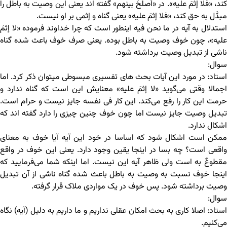
کند، «فلا إثمَ علیه». در «أصلَحَ بینهم» گفته اند یعنی این وصیت به باطل را
مبدَّل به حق کند، «فلا إثمَ علیه» یعنی گناه و إثمی بر او نیست.
استدلال به آیه در ما نحن فیه اینطور است که چرا خداوند فرموده «لا إثمَ
علیه»، چون خوف وصیت به باطل بوده. یعنی صرف خوف باعث شده گناه
ناشی از تبدیل وصیت برداشته شود.
سوال:
استاد: در مورد این آیات بحث های تفسیری مبسوطی می‎توان ذکر کرد. اما
اجمالا وقتی می‌گوید «لا إثمَ علیه» معنایش این است که گناه ندارد و
حرمت این کار را رفع می‌کند. این کار فی نفسه جایز نیست و حرام است.
تبدیل وصیت جایز نیست اما چون خوف چنین چیزی را دارد گفته اند که
اشکال ندارد.
ممکن است اشکال شود که اساسا در خود این آیه آیا خوف به معنای
واقعی است؟ چه بسا در اینجا یقین وجود دارد. یعنی این خوف در واقع
مقطوعٌ به است ولی ظاهر آیه این نیست. اما اینکه شما می‌فرمایید که
اینجا خوف نسبت به وصیت به باطل باعث شده گناه ناشی از آن تبدیل
وصیت برداشته شود. پس خوف در یک مواردی ملاک قرار گرفته.
سوال:
استاد: اصلا کاری به بحث امکان عقلی نداریم و ما داریم به دلیل (آیه) نگاه
می‌کنیم.