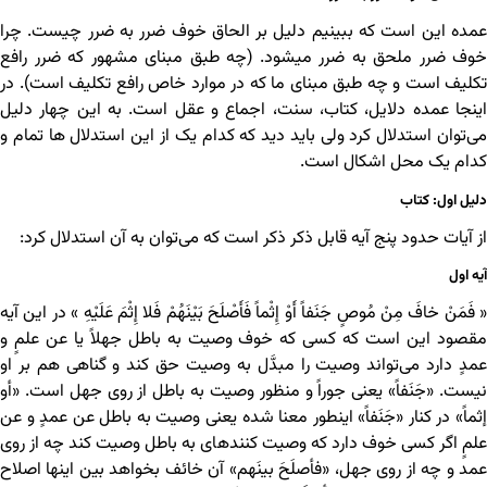
عمده این است که ببینیم دلیل بر الحاق خوف ضرر به ضرر چیست. چرا
خوف ضرر ملحق به ضرر می‎شود. (چه طبق مبنای مشهور که ضرر رافع
تکلیف است و چه طبق مبنای ما که در موارد خاص رافع تکلیف است). در
اینجا عمده دلایل، کتاب، سنت، اجماع و عقل است. به این چهار دلیل
می‌توان استدلال کرد ولی باید دید که کدام یک از این استدلال ها تمام و
کدام یک محل اشکال است.
دلیل اول: کتاب
از آیات حدود پنج آیه قابل ذکر ذکر است که می‌توان به آن استدلال کرد:
آیه اول
« فَمَنْ خافَ مِنْ مُوصٍ جَنَفاً أَوْ إِثْماً فَأَصْلَحَ بَیْنَهُمْ فَلا إِثْمَ عَلَیْهِ » در این آیه
مقصود این است که کسی که خوف وصیت به باطل جهلاً یا عن علمٍ و
عمدٍ دارد می‌تواند وصیت را مبدَّل به وصیت حق کند و گناهی هم بر او
نیست. «جَنَفاً» یعنی جوراً و منظور وصیت به باطل از روی جهل است. «أو
إثماً» در کنار «جَنَفاً» اینطور معنا شده یعنی وصیت به باطل عن عمدٍ و عن
علمٍ اگر کسی خوف دارد که وصیت کننده‎ای به باطل وصیت کند چه از روی
عمد و چه از روی جهل، «فأصلَحَ بینَهم» آن خائف بخواهد بین اینها اصلاح