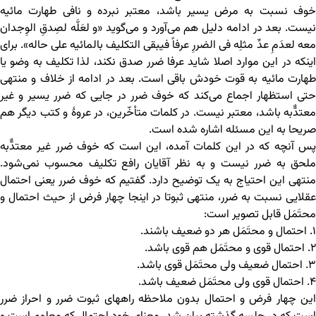
خوف نسبت به مرض یسیر باشد، معتبر نبرده و نافی طهارت مائیه
نیست. بعد در ادامه دلیل هم می‌آورد و می‌گوید «و لعَلَّه لصِدقِ الوِجدان
معه لعدَمِ عدِّ مثلِه فی الضررِ عرفاً فیبقی التکلیف بالمائیه علی حاله». برای
اینکه در این موارد اصلا شاید عرفا ضرر صدق نکند، لذا تکلیف به وضو یا
طهارت مائیه به قوت خودش باقی است. بعد در ادامه از خلاف و منتهی
حتی استظهار اجماع می‌کند که خوف ضرر در جایی که ضرر یسیر و غیر
معتدٌّبه باشد، معتبر نیست. در کلمات متأخّرین، در عروۀ و کتب دیگر هم
صریحا به این مسئله اشاره شده است.
پس آنچه که در این کلمات آمده، این است که خوف ضرر غیر معتدٌّبه
ملحق به ضرر نیست و به نظر آقایان رافع تکلیف محسوب نمی‌شود.
منتهی این احتیاج به یک توضیح دارد. گفتیم که خوف ضرر یعنی احتمال
عقلایی نسبت به ضرر، منتهی ثبوتا در اینجا چهار فرض از حیث احتمال و
محتَمَل قابل تصویر است:
۱. احتمال و محتَمَل هر دو ضعیف باشند.
۲. احتمال قوی و محتَمَل هم قوی باشد.
۳. احتمال ضعیف ولی محتَمَل قوی باشد.
۴. احتمال قوی ولی محتَمَل ضعیف باشد.
این چهار فرض و احتمال بدون ملاحظه راههای ثبوت ضرر و احراز ضرر