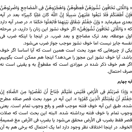
« وَاللَّاتِی تَخَافُونَ نُشُوزَهُنَّ فَعِظُوهُنَّ وَاهْجُرُوهُنَّ فِی الْمَضَاجِعِ وَاضْرِبُوهُنَّ
فَإِنْ أَطَعْنَکُمْ فَلَا تَبْغُوا عَلَیْهِنَّ سَبِیلًا إِنَّ اللَّهَ کَانَ عَلِیًّا کَبِیرًا» بعد در آیه
بعدی می‎فرماید « وَإِنْ خِفْتُمْ شِقَاقَ بَیْنِهِمَا فَابْعَثُوا حَکَمًا ». در صدر آیه دارد
که « وَاللَّاتِی تَخَافُونَ نُشُوزَهُنَّ» اگر خوف نشوز این زنان را دارید، در مرحله
اول موعظه، بعد ترک مضاجع و بعد ضرب. در اینجا با اینکه ضرب فی
نفسه جایز نیست اما خوف نشوز موجب جواز ضرب می‌شود.
یکی از چیزهایی که مورد بحث است همین است که آیا اساسا اگر خوف
باشد، آیا خوف نشوز این مجوز را می‌دهد؟ اینجا هم ممکن است بگوییم
اگر هم خوف ذکر شده در مورادی است که مقطوعٌ به و یقینی است نه
صرف احتمال.
آیه چهارم
« وَإِذَا ضَرَبْتُمْ فِی الْأَرْضِ فَلَیْسَ عَلَیْکُمْ جُنَاحٌ أَنْ تَقْصُرُوا مِنَ الصَّلَاهِ إِنْ
خِفْتُمْ أَنْ یَفْتِنَکُمُ الَّذِینَ کَفَرُوا ». این آیه در مورد بحث قصر صلاه مطرح
شده، طبق این آیه خوف فتنه موجب قصر و رفع وجوب تمام است. یعنی
وجوب تمام با خوف فتنه برداشته شده. البته این بحث است که صلات
قصر فقط بضرب فی الأرض محقق می‌شود یا بضربِ فی الأرض معَ ضمیمۀِ
الخوف. در اینجا اختلاف نظر وجود دارد اما یک احتمال که برخی هم به آن