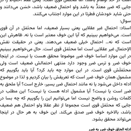
است در حد أوهام باشد، اما محتَمَل قوی است. یعنی عقلا احتیاط را در
جایی که ضرر معتدٌّ به باشد ولو احتمال ضعیف باشد، حَسَن می‌دانند و
حتی شاید خودشان فطرتا در این موارد اجتناب می‌کنند.
سوال:
استاد: احتمال غیر عقلایی یعنی بسیار ضعیف، اما محتَمَل در آن قوی
است. می‌خواهیم ببینیم که آیا این خوف معتبر است یا نه. ظاهرش این
است که نه… احتمال خیلی ضعیف می‌دهند. یعنی در حقیقت نفسُ
الإحتمال غیر عقلایی است اما محتَمَل قوی است. حال می‌خواهیم ببینیم
در این موارد اساسا خوف ضرر موضوعا محقق هست یا نیست. در اینجا
خوف ضرر و ترس ضرر وجود دارد منتهی احتمالش ضعیف است ولی
محتَمَلَش قوی است. در این موارد چه باید کرد؟ آیا باید بگوییم که
مشمول همان خوف ضرر است که تعریفش را بیان کردیم و لذا در موضوع
ادله داخل می‌شود یا نه مانند احتمال ضرر یسیر، خارج است؟ آیا ملحق به
ضرر است یا نیست؟ آیا مشمول ادله هست یا نیست؟ این مطلب در
کلمات روشن و واضح نیست اما می‌توانیم این را بگوییم که چه بسا در
جایی که محتَمَل قوی است مجموعا از نظر عقلا ولو احتمال هم ضعیف
باشد، بالاخره خوف ضرر صدق می‌کند. این خوف به هر حال در اینجا
می‌تواند محقق بشود.
ادله الحاق خوف ضرر به ضرر