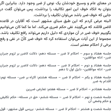
در معنای عام و وسیع خودشان یک نوعی از ضرر وجود دارد. بنابراین اگر
بتوان به اتکاء خوف این امور تکالیف را برداشت، پس می‌توان گفت در
جایی که خوف ضرر باشد می‌توان تکلیف را برداشت.
البته عرض کردم که این طبق مبنای مشهور است که آقایان در قاعده
لاضرر قائلند که می‌گویند نفی حکم ضرری می‌کند. اما ما کما کان می‌توانیم
بگوییم خوف ضرر در آن مواردی که دلیل داریم می‌تواند رافع تکلیف باشد.
مجموعا از این آیات می‌توان استفاده کرد که خوف ضرر کأنّ در نفی و رفع
برخی از احکام معتبر است.
جلسه هفتاد و سوم – احکام لا ضرر – مسئله دهم: دلالت لاضرر بر لزوم جبران
ضرر- ادله موافقین-
جلسه هفتاد و دوم – احکام لا ضرر – مسئله دهم: دلالت لاضرر بر لزوم جبران
ضرر- ادله موافقین- دلیل اول تا دهم
جلسه هفتاد و یکم – احکام لا ضرر – مسئله هشتم: اکراه بر ضرر- مسئله نهم:
اقدام به ضرر
جلسه هفتادم – احکام لا ضرر – مسئله هفتم: تعارض ضررین
جلسه شصت و نهم – احکام لا ضرر – مسئله ششم- حق در مسئله- حکم تکلیفی
و حکم وضعی آن
جلسه شصت و هشتم – احکام لا ضرر – مسئله ششم- بررسی قول مشهور- قول