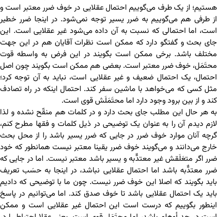
هستیم؛ از یک طرف می‌گوییم احتمال عقلایی در خوف ضرر معتبر است و
از طرفی هم می‌گوییم به ضرر یسیر توجه نمی‌شود. در اینجا ضرر خطیر
است، اما احتمالی که نسبت به آن داده می‌شود غیر عقلایی است. این
جای بحث و گفتگو دارد که ممکن است نظرات آقایان هم در این جهت
مختلف باشد. برخی ممکن است بگویند در این فرض به واسطه قوت
محتَمَل، خوف ضرر معتبر است. بعضی هم ممکن است بگویند چون اصل
احتمال، یک احتمال ضعیف و غیر عقلایی است، نباید به آن توجه کرد؛
مثل کسی که می‌خواهد با ماشین سفر کند. احتمال اینکه در راه تصادف
کند و از بین برود وجود دارد اما محتَمَلَش قوی است.
به هر حال این مطلب جای بحث دارد و در کلمات هم منقّح نشده و لذا
لازم دیدم آن را به عنوان یک توضیحی در ذیل کلمات و فقها مطرح کنم،
گرچه آنان موارد خوف ضرر در جایی که ضرر یسیر باشد را از محل بحث
خارج می‌دانند و می‌گویند خوف ضرر یقینا معتبر نیست همانطور که خود
ضرر اگر متعَلَقش غیر معتدٌّبه و یسیر باشد معتبر نیست. اما در جایی که
ضرر معتدٌّبه باشد اما احتمال عقلایی نباشد، در اینجا به حسَب تعریف
باید بگویند که اصلا این خوف ضرر نیست. چون ما با توضیحی که دادیم
باید یک احتمال عقلایی باشد تا خوف صدق کند. اما می‌توانیم در پاسخ
اینطور بگوییم که درست است این احتمال غیر عقلایی است و ممکن