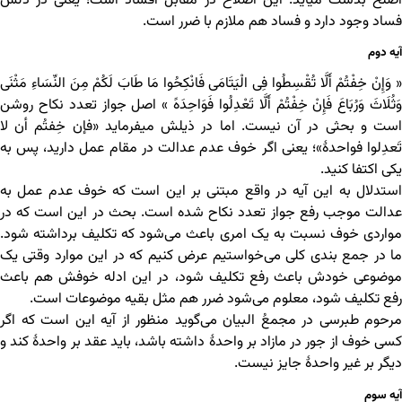
أصلَحَ بدست می‎آید. این اصلاح در مقابل افساد است؛ یعنی در دلش
فساد وجود دارد و فساد هم ملازم با ضرر است.
آیه دوم
« وَإِنْ خِفْتُمْ أَلَّا تُقْسِطُوا فِی الْیَتَامَى فَانْکِحُوا مَا طَابَ لَکُمْ مِنَ النِّسَاءِ مَثْنَى
وَثُلَاثَ وَرُبَاعَ فَإِنْ خِفْتُمْ أَلَّا تَعْدِلُوا فَوَاحِدَهً » اصل جواز تعدد نکاح روشن
است و بحثی در آن نیست. اما در ذیلش می‎فرماید «فإن خِفتُم أن لا
تَعدِلوا فواحدۀ»؛ یعنی اگر خوف عدم عدالت در مقام عمل دارید، پس به
یکی اکتفا کنید.
استدلال به این آیه در واقع مبتنی بر این است که خوف عدم عمل به
عدالت موجب رفع جواز تعدد نکاح شده است. بحث در این است که در
مواردی خوف نسبت به یک امری باعث می‌شود که تکلیف برداشته شود.
ما در جمع بندی کلی می‌خواستیم عرض کنیم که در این موارد وقتی یک
موضوعی خودش باعث رفع تکلیف شود، در این ادله خوفش هم باعث
رفع تکلیف شود، معلوم می‌شود ضرر هم مثل بقیه موضوعات است.
مرحوم طبرسی در مجمعُ البیان می‌گوید منظور از آیه این است که اگر
کسی خوف از جور در مازاد بر واحدۀ داشته باشد، باید عقد بر واحدۀ کند و
دیگر بر غیر واحدۀ جایز نیست.
آیه سوم