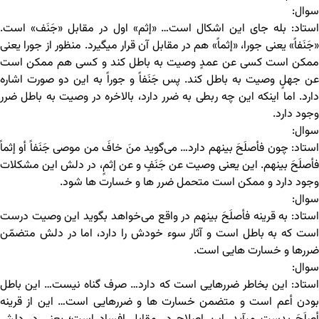
سوال:
استاد: بله جای این اشکال است… «إثم» اول در مقابل «جَنَف» است.
«جَنَفاً» یعنی جورا، «إثماً» هم در مقابل آن قرار میگیرد. منظور از جورا یعنی
ممکن است کسی عن عمدٍ وصیت به باطل کند و کسی هم ممکن است
عن جهلٍ وصیت به باطل کند. پس جَنَفاً و جوراً به این دو صورت اشاره
دارد. اما اینکه این چه ربطی به ضرر دارد، بالاخره در وصیت به باطل ضرر
وجود دارد.
سوال:
استاد: چون فأصلَحَ بینهم دارد… می‌گوید منَ خافَ من موصی جَنَفاً أو إثماً
فأصلَحَ بینهم. این یعنی وصیت عن جَنَفٍ و عن إثمٍ، در دلش این مشکلات
وجود دارد و ممکن است متحمل ضرر ها و خسارت ها شود.
سوال:
استاد: به قرینه فأصلَحَ بینهم در واقع می‌خواهد بگوید این وصیت درست
است که به باطل است و آثار سوء خودش را دارد، اما در دلش متضمّن
ضررها و خسارت هایی است.
سوال:
استاد: این بخاطر ضررهایی است که دارد… صرف گناه نیست… این باطل
بودن أعم است و متضمن خسارت ها و ضررهایی است… این از قرینه