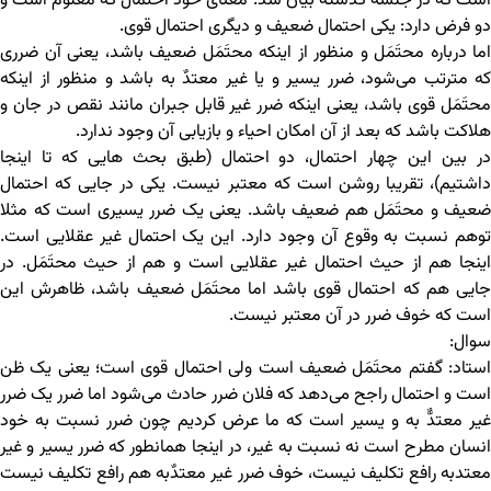
است که در جلسه گذشته بیان شد. معنای خود احتمال که معلوم است و
دو فرض دارد: یکی احتمال ضعیف و دیگری احتمال قوی.
اما درباره محتَمَل و منظور از اینکه محتَمَل ضعیف باشد، یعنی آن ضرری
که مترتب می‌شود، ضرر یسیر و یا غیر معتدٌ به باشد و منظور از اینکه
محتَمَل قوی باشد، یعنی اینکه ضرر غیر قابل جبران مانند نقص در جان و
هلاکت باشد که بعد از آن امکان احیاء و بازیابی آن وجود ندارد.
در بین این چهار احتمال، دو احتمال (طبق بحث هایی که تا اینجا
داشتیم)، تقریبا روشن است که معتبر نیست. یکی در جایی که احتمال
ضعیف و محتَمَل هم ضعیف باشد. یعنی یک ضرر یسیری است که مثلا
توهم نسبت به وقوع آن وجود دارد. این یک احتمال غیر عقلایی است.
اینجا هم از حیث احتمال غیر عقلایی است و هم از حیث محتَمَل. در
جایی هم که احتمال قوی باشد اما محتَمَل ضعیف باشد، ظاهرش این
است که خوف ضرر در آن معتبر نیست.
سوال:
استاد: گفتم محتَمَل ضعیف است ولی احتمال قوی است؛ یعنی یک ظن
است و احتمال راجح می‌دهد که فلان ضرر حادث می‌شود اما ضرر یک ضرر
غیر معتدٌّ به و یسیر است که ما عرض کردیم چون ضرر نسبت به خود
انسان مطرح است نه نسبت به غیر، در اینجا همانطور که ضرر یسیر و غیر
معتدبه رافع تکلیف نیست، خوف ضرر غیر معتدٌبه هم رافع تکلیف نیست