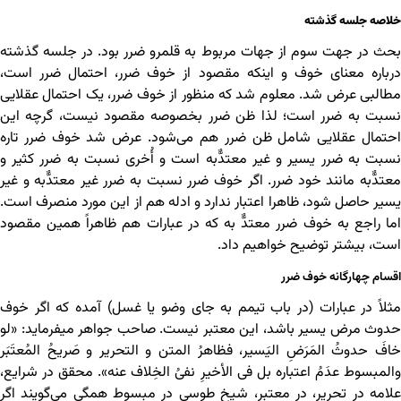
خلاصه جلسه گذشته
بحث در جهت سوم از جهات مربوط به قلمرو ضرر بود. در جلسه گذشته
درباره معنای خوف و اینکه مقصود از خوف ضرر، احتمال ضرر است،
مطالبی عرض شد. معلوم شد که منظور از خوف ضرر، یک احتمال عقلایی
نسبت به ضرر است؛ لذا ظن ضرر بخصوصه مقصود نیست، گرچه این
احتمال عقلایی شامل ظن ضرر هم می‌شود. عرض شد خوف ضرر تاره
نسبت به ضرر یسیر و غیر معتدٌّبه است و أُخری نسبت به ضرر کثیر و
معتدٌّبه مانند خود ضرر. اگر خوف ضرر نسبت به ضرر غیر معتدٌّبه و غیر
یسیر حاصل شود، ظاهرا اعتبار ندارد و ادله هم از این مورد منصرف است.
اما راجع به خوف ضرر معتدٌّ به که در عبارات هم ظاهراً همین مقصود
است، بیشتر توضیح خواهیم داد.
اقسام چهارگانه خوف ضرر
مثلاً در عبارات (در باب تیمم به جای وضو یا غسل) آمده که اگر خوف
حدوث مرض یسیر باشد، این معتبر نیست. صاحب جواهر می‎فرماید: «لو
خافَ حدوثُ المَرَضِ الیَسیر، فظاهرُ المتن و التحریر و صَریحُ المُعتَبَر
والمبسوط عدَمُ اعتباره بل فی الأخیرِ نفیُ الخِلاف عنه». محقق در شرایع،
علامه در تحریر، در معتبر، شیخ طوسی در مبسوط همگی می‌گویند اگر