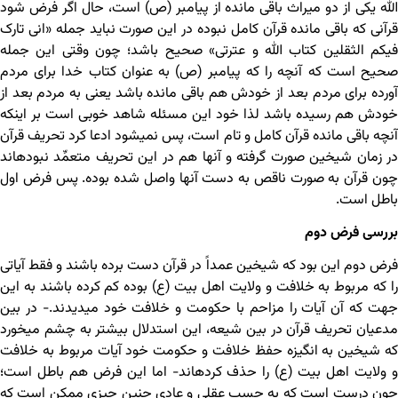
الله یکی از دو میراث باقی مانده از پیامبر (ص) است، حال اگر فرض شود
قرآنی که باقی مانده قرآن کامل نبوده در این صورت نباید جمله «انی تارک
فیکم الثقلین کتاب الله و عترتی» صحیح باشد؛ چون وقتی این جمله
صحیح است که آنچه را که پیامبر (ص) به عنوان کتاب خدا برای مردم
آورده برای مردم بعد از خودش هم باقی مانده باشد یعنی به مردم بعد از
خودش هم رسیده باشد لذا خود این مسئله شاهد خوبی است بر اینکه
آنچه باقی مانده قرآن کامل و تام است، پس نمی‏شود ادعا کرد تحریف قرآن
در زمان شیخین صورت گرفته و آنها هم در این تحریف متعمِّد نبوده‏اند
چون قرآن به صورت ناقص به دست آنها واصل شده بوده. پس فرض اول
باطل است.
بررسی فرض دوم
فرض دوم این بود که شیخین عمداً در قرآن دست برده باشند و فقط آیاتی
را که مربوط به خلافت و ولایت اهل بیت (ع) بوده کم کرده باشند به این
جهت که آن آیات را مزاحم با حکومت و خلافت خود می‏دیدند.- در بین
مدعیان تحریف قرآن در بین شیعه، این استدلال بیشتر به چشم می‏خورد
که شیخین به انگیزه حفظ خلافت و حکومت خود آیات مربوط به خلافت
و ولایت اهل بیت (ع) را حذف کرده‏اند- اما این فرض هم باطل است؛
چون درست است که به حسب عقلی و عادی چنین چیزی ممکن است که