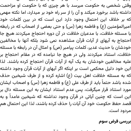
وقتی شخصی به حکومت می‏رسد با هر چیزی که با حکومت او مزاحمت
داشته باشد برخورد می‏کند و آن را از سر راه خود بر می‏دارد، اما نکته مهمی
که بر خلاف این احتمال وجود دارد این است که در بین کلمات خود
امیرالمؤمنین (ع) و فاطمه زهرا (س) و حتی بعضی از اصحاب که در رابطه
با مسئله خلافت، با مدعیان خلافت در آن دوره احتجاج می‏کردند هیچ جا
احتجاج به آیه‏ای از آیات قرآن مشاهده نمی ‏شود بلکه آنها با مخالفین
خودشان با حدیث غدیر، کلمات پیامبر (ص) و امثال آن در رابطه با مسئله
خلافت، استناد می‏کردند ولی در هیچ جا نیامده که در مقام احتجاج بر
علیه مخالفین خودشان به یک آیه از آیات قرآن احتجاج کرده باشند. لذا
این خود دلیل محکمی است بر اینکه اگر آیه‏ای از آیات قرآن وجود داشته
که به مسئله خلافت اهل بیت (ع) اشاره کرده و از طرف شیخین حذف
شده باشد حتماً باید از طرف علی (ع) و فاطمه زهرا (س) و اصحاب ایشان
مورد استناد قرار می‏گرفت، پس عدم استناد ایشان به این مسئله دال بر
این است که چنین آیاتی در قرآن وجود نداشته که شیخین عامداً و به
قصد حفظ حکومت خود آن آیات را حذف کرده باشند، لذا این احتمال هم
مردود است.
بررسی فرض سوم