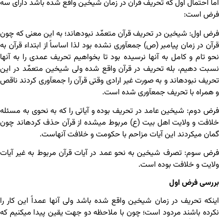
اما احتمال اول که تحریف قرآن در زمان شیخین واقع شده باشد دارای سه
فرض است:
فرض اول: شیخین در تحریف قرآن متعمِّد نبوده‏اند؛ به این معنی که چون
قرآن در زمان پیامبر (ص) جمع‏آوری نشده بود لذا اساساً از ابتداء قرآن به
نحو تام و کامل به آنها نرسیده بود تا بخواهیم تحریف عمدی را به آنها
نسبت دهیم، بله تحریف در قرآن واقع شده ولی شیخین متعمِّد در این
تحریف نبوده‏اند و به صورت غیر ارادی وقتی قرآن را جمع‏آوری کردند ناقص
و همراه با تحریف جمع‏آوری شده است.
فرض دوم: شیخین عامد در تحریف بوده و آیاتی را که به نحوی به مسئله
خلافت و ولایت اهل بیت (ع) مربوط می‏شده از قرآن حذف کرده‏اند چون
گمان می‏کردند این آیات مزاحم با حکومت و خلافت آنهاست.
فرض سوم: تصرف شیخین به نحو عمد در آیات قرآن مربوط به غیر آیات
ولایت و خلافت بوده است.
بررسی فرض اول
اینکه تحریف در زمان شیخین واقع شده باشد ولی آنها عمداً این کار را
نکرده باشند مردود است؛ چون با ملاحظه دو جهت یقین پیدا می‏کنیم که