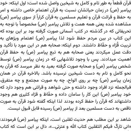
قرآن قطعاً به طور تام و کامل به شیخین واصل شده است؛ اول اینکه: خود
پیامبر (ص) در زمان حیاتشان نسبت به قرآن اهتمام خاصی داشته و امر
به حفظ و قرائت قرآن و تعلیم مسلمین به قرآن کراراً از سوی پیامبر (ص)
مشاهده شده یعنی همه همت و تلاش پیامبر (ص) مخصوصاً با توجه به
تحریفاتی که در گذشته در کتب آسمانی صورت گرفته بود بر این بوده که
این کتاب در بین مردم حفظ شود لذا پیامبر (ص) اهتمام ویژه‏ای به
تربیت قُرّاء و حفّاظ داشتند. دوم اینکه: صحابه هم در این مورد با تأکید و
دقت عمل می‏کردند یعنی صحابه هم به تبع پیامبر (ص) به حفظ قرآن
اهمیت می‏دادند. پس با وجود تلاش‏هایی که در زمان پیامبر (ص) توسط
شخص پیامبر (ص) و صحابه صورت گرفته بعید به نظر می‏رسد که قرآن به
نحو کامل و تام به دست شیخین نرسیده باشد. بالاخره قرآن در همان
زمان پیامبر (ص) چه بر روی الواح، چه به صورت مجتمع و چه متفرق،
فی‏الجمله نزد افراد وجود داشته و حتی شواهد و قرائنی هم وجود دارد که
خود پیامبر (ص) این کار را سامان داده و حفّاظ و قرّاء کثیری هم وجود
داشته‏اند که قرآن را حفظ کرده‏ بودند لذا اینکه گفته شود قرآن به صورت
ناقص به دست مسلمین بعد از پیامبر (ص) رسیده قابل قبول نیست.
شاهد بر این مطلب هم حدیث ثقلین است، اینکه پیامبر (ص) فرمودند:
«انی تارکٌ فیکم الثقلین کتاب الله و عترتی…»، دال بر این است که کتاب