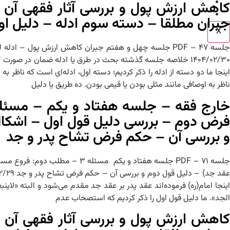
اطلاعیه ها
کاهش ارزش پول و بررسی آثار فقهی آن
تماس با ما
جبران مطلقا – دسته سوم ادله – دلیل او
X
جلسه ۴۷ – PDF جلسه چهل و هفتم جبران کاهش ارزش پول – 
۱۴۰۴/۰۲/۳۰ خلاصه جلسه گذشته بحث در طرق یا ادله ضمان در 
اینجا ما دو دسته از ادله را ذکر کردیم؛ دسته اول، ادله‌ای است که ناظر 
ناظر به اوصافی مانند مثلی بودن یا قیمی بودن. ده طریق یا دلیل
فرض دوم – بررسی دلیل قول اول – اشکال
و بررسی آن – حکم فرض تشاح پدر و جد
جلسه ۷۱ – PDF جلسه هفتاد و یک
اینجا امام(ره) فرموده‌اند عقد پدر بر عقد جد مقدم می‌شود و البته «لای
الجد». ما دلیل قول اول را ذکر کردیم که استصحاب عدم
کاهش ارزش پول و بررسی آثار فقهی آن