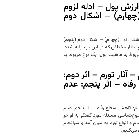
زش پول – ادله لزوم
چهارم) – اشکال دوم
اشکال اول (چهارم) – اشکال دوم (پنجم)
اء و انظار مختلفی که در این باره ارائه شده،
بوط به ماهیت پول، یک نوع مربوط به
رسی آثار فقهی آن – جلسه نوزدهم – موضوع‌شناسی: 2. تورم – آثار تورم – اثر دوم:
فاه – اثر پنجم: عدم
ندگی – اثر چهارم: کاهش سطح رفاه – اثر پنجم: عدم
باً مطالب مربوط به بخش موضوع‌شناسی مسئله مورد گفتگو به اواخر
و انواع تورم به میان آمد و سرانجام
می‌کنیم.