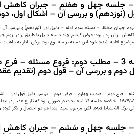
 – جلسه چهل و هفتم – جبران کاهش ار
ل (نوزدهم) و بررسی آن – اشکال اول، دو
ادله لزوم جبران مطلقا – دسته سوم ادله – دلیل اول (نوزدهم) و بررسی آ
صورت کاهش ارزش پول بود؛ عرض کردیم چند دسته دلیل یا طریق برای لزوم 
به موضوع اقامه شده؛ خود این دسته بر سه نوع بود؛ برخی ناظر به ماهیت پ
خارج فقه – جلسه هفتاد و یکم – مسئله 3 – مطلب دوم: فروع
 دوم و بررسی آن – قول دوم (تقدیم عقد
م مسئله ۳ – مطلب دوم: فروع مسئله – فرع دوم – صورت چهارم – فرض دوم – بررسی دلیل قول
عقد جد) – دلیل قول دوم و بررسی آن – حکم فرض تشاح پدر و جد ۱۴۰۴/۰۲/۲۹ خلاصه جلسه گذشته بحث در صورت
نبغی ترک الاحتیاط فیه». لکن مرحوم سید ابتدا هر دو احتمال را ذکر کرده
 – جلسه چهل و ششم – جبران کاهش ار