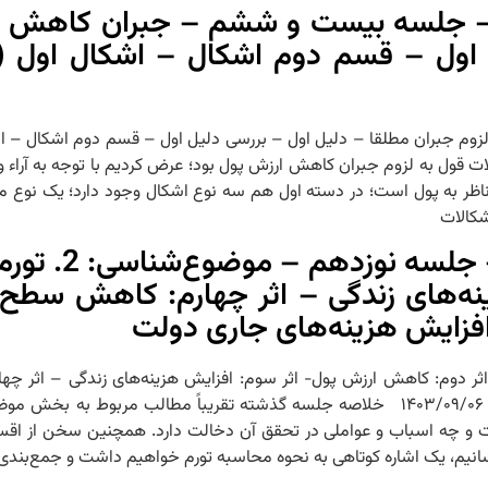
 – جلسه بیست و ششم – جبران کاهش ار
 اول – قسم دوم اشکال – اشکال اول (
ادله لزوم جبران مطلقا – دلیل اول – بررسی دلیل اول – قسم دوم اشکال – 
شته بحث در اشکالات قول به لزوم جبران کاهش ارزش پول بود؛ عرض کردیم با توجه به آر
ر به پول است؛ در دسته اول هم سه نوع اشکال وجود دارد؛ یک نوع مر
شکالات
کاهش ارزش پول و بر
ه‌های زندگی – اثر چهارم: کاهش سطح ر
فزایش هزینه‌های جاری دولت
 موضوع‌شناسی: ۲. تورم – آثار تورم – اثر دوم: کاهش ارزش پول- اثر سوم: افزایش هزینه‌های ز
پیش‌بینی وضعیت اقتصادی – اثر ششم: افزایش هزینه‌های جاری دولت ۱۴۰۳/۰۹/۰۶ خلاصه جلسه گذشته تقری
و چه اسباب و عواملی در تحقق آن دخالت دارد. همچنین سخن از اقسام 
برسانیم، یک اشاره کوتاهی به نحوه محاسبه تورم خواهیم داشت و جمع‌بندی 