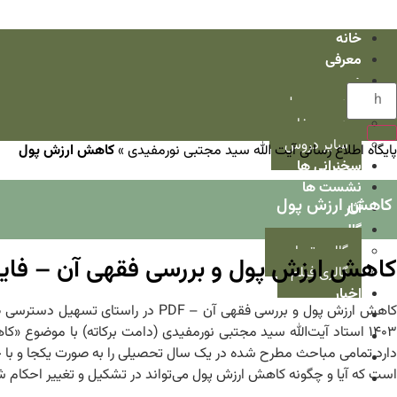
خانه
معرفی
دروس
دروس سطح
دروس خارج
سایر دروس
پایگاه اطلاع رسانی آیت الله سید مجتبی نورمفیدی
»
کاهش ارزش پول
سخنرانی ها
نشست ها
کاهش ارزش پول
آثار
گالری
گالری تصاویر
کاهش ارزش پول و بررسی فقهی آن – فای
گالری فیلم
اخبار
کاهش ارزش پول و بررسی فقهی آن – 
مصاحبه ها
۱۴۰۳ استاد آیت‌الله سید مجتبی نورمفیدی (دامت برکاته) با موضوع
در قاب رسانه
دارد تمامی مباحث مطرح شده در یک سال تحصیلی را به صورت یکجا و با ح
تذکرات اخلاقی
است که آیا و چگونه کاهش ارزش پول می‌تواند در تشکیل و تغییر احکام ش
پرسش و پاسخ